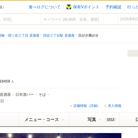
食べログについて
保有Vポイント
予約確認
行っ
屋）
曙橋・四ツ谷三丁目 居酒屋
四谷三丁目駅 居酒屋
日がさ雨がさ
18458
人
居酒屋
日本酒バー
そば
曜日
店舗情報（詳細）
求人情報
メニュー・コース
写真
1512