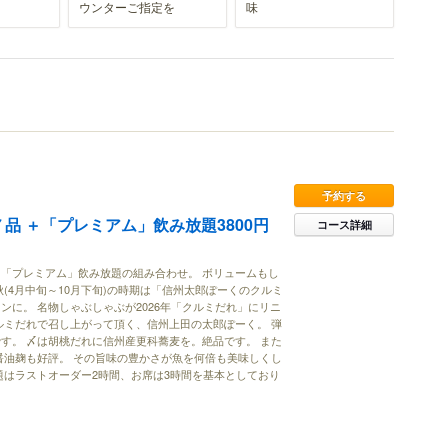
ウンターご指定を
味
予約する
全７品 ＋「プレミアム」飲み放題3800円
コース詳細
「プレミアム」飲み放題の組み合わせ。 ボリュームもし
秋(4月中旬～10月下旬)の時期は「信州太郎ぽーくのクルミ
ンに。 名物しゃぶしゃぶが2026年「クルミだれ」にリニ
ルミだれで召し上がって頂く、信州上田の太郎ぽーく。 弾
す。 〆は胡桃だれに信州産更科蕎麦を。絶品です。 また
醤油麹も好評。 その旨味の豊かさが魚を何倍も美味しくし
題はラストオーダー2時間、お席は3時間を基本としており