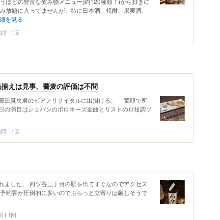
うほどの豊富な飲み物メニュー(約120種類！)から好きに
飲み放題に入ってませんが、特に日本酒、焼酎、果実酒、
細を見る
 訪問
1回
品揃えは見事。蕎麦の評価は不問
藤田真央君のピアノリサイタルに出掛ける。 童顔で所
日の演目はショパンのポロネーズ全曲とリストのロ短調ソ
 訪問
1回
れました。 四ツ谷三丁目の駅を出てすぐなのでアクセス
で予約客が圧倒的に多いのでふらっと立寄りは厳しそうで
問
1回