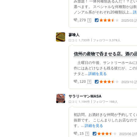
み放題！ 一体何種類あるんだ！？とい
選べます。 スペシャルな何種類かは
ノンアル系がそれぞれ20種類以上...
詳
2025/03
？
279
蓼喰人
口コミ 1,733件
フォロワー 3,379人
信州の産物で呑ませる店。酒の
土曜日の午後、サントリーホールに
作にはあどけなさも残る彼だが、この
ナタと...
詳細を見る
2023/10
？
120
サラリーマンMASA
口コミ 1,194件
フォロワー 166人
初訪問。お酒好きな仲間が予約してく
抜群です。 こじんまりしたお店なの
す。...
詳細を見る
2023/06 訪
？
15