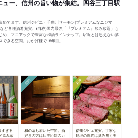
メニュー、信州の旨い物が集結。四谷三丁目駅
集めてます。信州ジビエ・千曲川サーモン(プレミアムなニジマ
など各種酒肴充実。(自称)国内最強「『プレミアム』飲み放題」も
じめ、マニアックで豊富な和酒ラインナップ。駅近とは思えない落
スできる空間。おかげ様で18年目。
空間
料理
富すぎる
和の落ち着いた空間。酒
信州ジビエ充実。丁寧な
的飲み放
好きの方は店主応対のカ
処理の鹿肉は臭み無く美