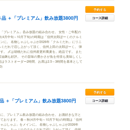
予約する
全６品 ＋「プレミアム」飲み放題3800円
コース詳細
「プレミアム」呑み放題の組み合わせ。 女性・ご年配の
秋(4月中旬～10月下旬)の時期は「信州太郎ぽーくのクルミ
ンに。 名物しゃぶしゃぶが2026年「クルミだれ」にリニ
ルミだれで召し上がって頂く、信州上田の太郎ぽーく。 弾
す。 〆は胡桃だれに信州産更科蕎麦を。絶品です。 また
醤油麹も好評。 その旨味の豊かさが魚を何倍も美味しくし
題はラストオーダー2時間、お席は2.5～3時間を基本として
0)
予約する
8品 ＋「プレミアム」飲み放題3800円
コース詳細
に、プレミアム飲み放題の組み合わせ。 お酒好きな方と
ております。 春～秋(4月中旬～10月下旬)の時期は「信州
ゃぶしゃぶ」をメインに。 名物しゃぶしゃぶが2026年
アル。 たっぷりのクルミだれで召し上がって頂く、信州