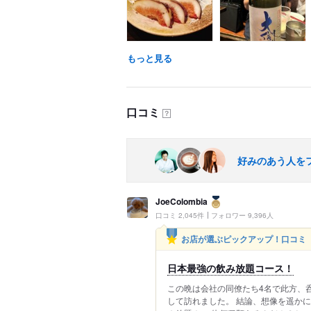
もっと見る
口コミ
？
好みのあう人を
JoeColombia
口コミ 2,045件
フォロワー 9,396人
お店が選ぶピックアップ！口コミ
日本最強の飲み放題コース！
この晩は会社の同僚たち4名で此方、
して訪れました。 結論、想像を遥かに