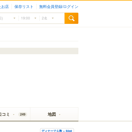
たお店
保存リスト
無料会員登録/ログイン
口コミ
地図
249
ディナーで人数 × 50pt