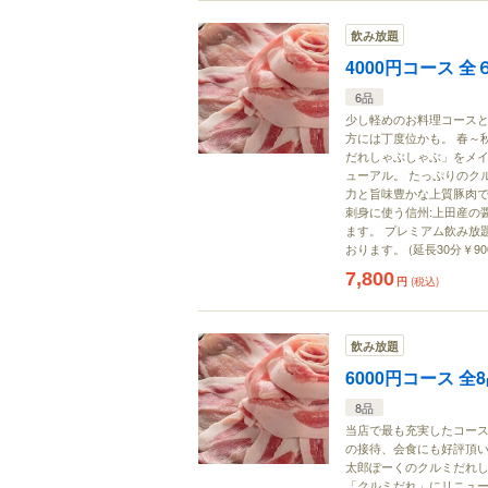
飲み放題
4000円コース 
6品
少し軽めのお料理コースと
方には丁度位かも。 春～
だれしゃぶしゃぶ」をメイ
ューアル。 たっぷりのク
力と旨味豊かな上質豚肉で
刺身に使う信州:上田産の
ます。 プレミアム飲み放
おります。 (延長30分￥90
7,800
円
(税込)
飲み放題
6000円コース 全
8品
当店で最も充実したコース
の接待、会食にも好評頂い
太郎ぽーくのクルミだれし
「クルミだれ」にリニュー