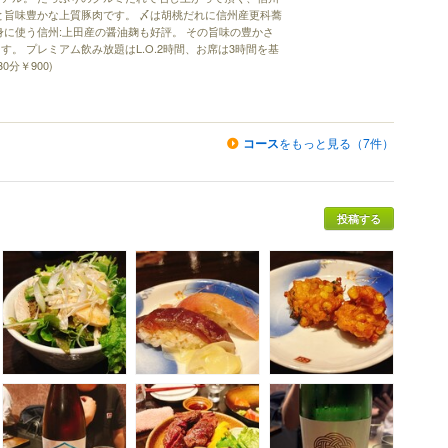
と旨味豊かな上質豚肉です。 〆は胡桃だれに信州産更科蕎
身に使う信州:上田産の醤油麹も好評。 その旨味の豊かさ
。 プレミアム飲み放題はL.O.2時間、お席は3時間を基
0分￥900)
コース
をもっと見る（7件）
投稿する