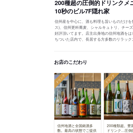
200種超の圧倒的ドリンク
10秒のビル7F隠れ家
信州産を中心に、酒も料理も旨いものだけを
ス)、信州更科蕎麦、シャルキュトリ、チーズ
好評頂いてます。店主出身地の信州地酒をは
ちついた店内で、長居する方多数のリラック
お店のこだわり
ドリンク
ドリンク
信州地酒と全国銘酒多
200種類超。豊
数。最高の状態でご提供
ドリンク…圧倒