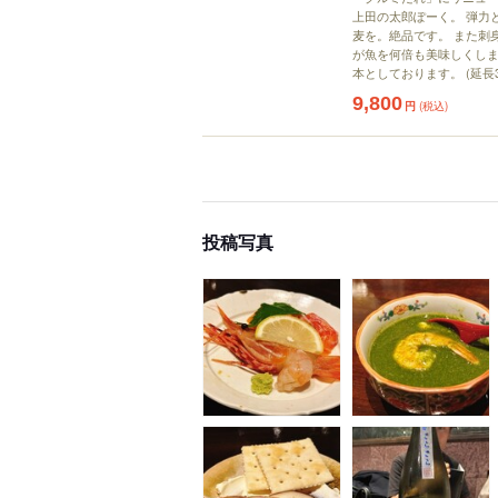
上田の太郎ぽーく。 弾力
麦を。絶品です。 また刺
が魚を何倍も美味しくします
本としております。 (延長3
9,800
円
(税込)
投稿写真