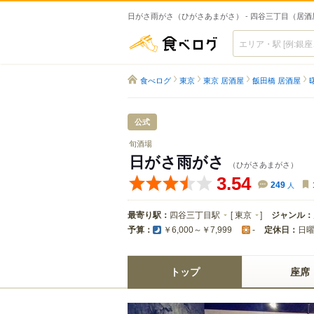
日がさ雨がさ（ひがさあまがさ） - 四谷三丁目（居酒
食べログ
食べログ
東京
東京 居酒屋
飯田橋 居酒屋
公式
旬酒場
日がさ雨がさ
（ひがさあまがさ）
3.54
249
人
最寄り駅：
四谷三丁目駅
[
東京
]
ジャンル：
予算：
定休日：
日
￥6,000～￥7,999
-
トップ
座席