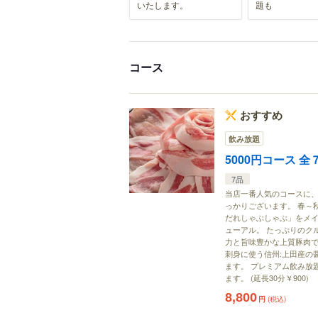
いたします。
題も
コース
おすすめ
飲み放題
5000円コース 
7品
当店一番人気のコースに、
っかりございます。 春～
だれしゃぶしゃぶ」をメイ
ューアル。 たっぷりのク
力と旨味豊かな上質豚肉で
刺身に使う信州:上田産の
ます。 プレミアム飲み放
ます。 (延長30分￥900)
8,800
円
(税込)