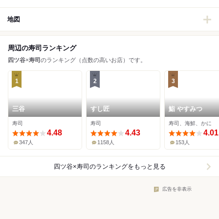
地図
周辺の寿司ランキング
四ツ谷
×
寿司
のランキング（点数の高いお店）です。
1
2
3
三谷
すし匠
鮨 やすみつ
寿司
寿司
寿司、海鮮、かに
4.48
4.43
4.01
347人
1158人
153人
四ツ谷×寿司
のランキングをもっと見る
広告を非表示