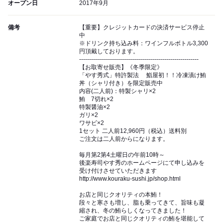
オープン日
2017年9月
備考
【重要】クレジットカードの決済サービス停止
中
※ドリンク持ち込み料：ワインフルボトル3,300
円頂戴しております。
------------------------------------------------------------
【お取寄せ販売】《冬季限定》
「やす秀式」特許製法 鮨屋初！！冷凍漬け鮪
丼（シャリ付き）を限定販売中
内容(二人前)：特製シャリ×2
鮪 7切れ×2
特製醤油×2
ガリ×2
ワサビ×2
1セット 二人前12,960円（税込）送料別
ご注文は二人前からになります。
毎月第2第4土曜日の午前10時～
後楽寿司やす秀のホームページにて申し込みを
受け付けさせていただきます
http://www.kouraku-sushi.jp/shop.html
お店と同じクオリティの本鮪！
段々と寒さも増し、脂も乗ってきて、旨味も凝
縮され、冬の鮪らしくなってきました！
ご家庭でお店と同じクオリティの鮪を堪能して