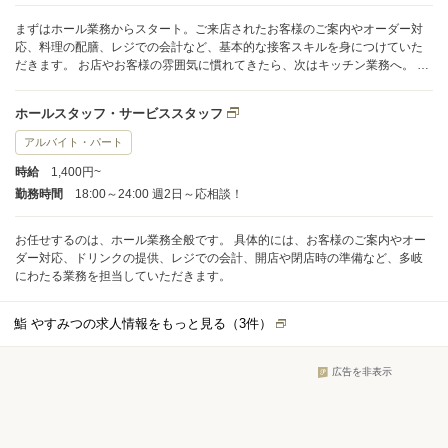
まずはホール業務からスタート。ご来店されたお客様のご案内やオーダー対
応、料理の配膳、レジでの会計など、基本的な接客スキルを身につけていた
だきます。 お店やお客様の雰囲気に慣れてきたら、次はキッチン業務へ。 ・
食材の下ごしらえ ・注文に応じた調理 ・盛り付け ・洗い場での作業 など、
厨房での業務全般もお任せしていきます。 最初からすべてをお願いするわけ
ホールスタッフ・サービススタッフ
ではありません。あなたの経験やスキルに応じて、できるところから少しず
つステップアップしていける環境です。 わからないことがあれば、先輩スタ
アルバイト・パート
ッフが丁寧に教えるのでご安心ください。
時給
1,400円~
勤務時間
18:00～24:00 週2日～応相談！
お任せするのは、ホール業務全般です。 具体的には、お客様のご案内やオー
ダー対応、ドリンクの提供、レジでの会計、開店や閉店時の準備など、多岐
にわたる業務を担当していただきます。
鮨 やすみつの求人情報をもっと見る（
3
件）
広告を非表示