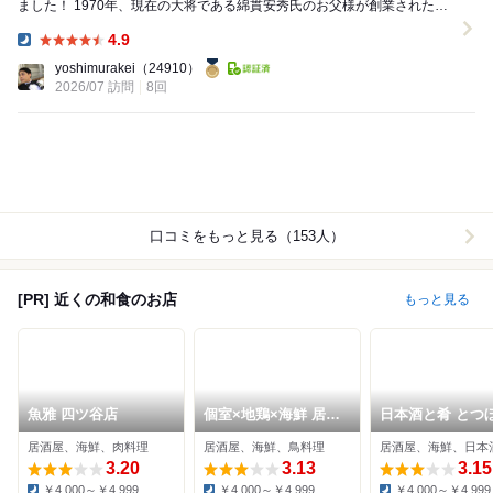
ました！ 1970年、現在の大将である綿貫安秀氏のお父様が創業された
「四ツ谷後楽寿司」さん！ ...
4.9
Dinner:
yoshimurakei
（24910）
2026/07 訪問
8回
口コミをもっと見る（153人）
[PR] 近くの和食のお店
もっと見る
魚雅 四ツ谷店
個室×地鶏×海鮮 居酒
日本酒と肴 とつぼ
屋 とりせん 四ッ谷店
ツ谷店
居酒屋、海鮮、肉料理
居酒屋、海鮮、鳥料理
居酒屋、海鮮、日本
3.20
3.13
3.15
￥4,000～￥4,999
￥4,000～￥4,999
￥4,000～￥4,999