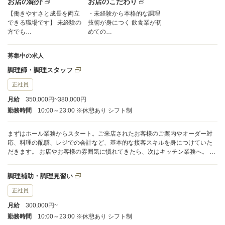
お店の紹介
お店のこだわり
【働きやすさと成長を両立
・未経験から本格的な調理
できる職場です】 未経験の
技術が身につく 飲食業が初
方でも…
めての…
募集中の求人
調理師・調理スタッフ
正社員
月給
350,000円~380,000円
勤務時間
10:00～23:00 ※休憩あり シフト制
まずはホール業務からスタート。ご来店されたお客様のご案内やオーダー対
応、料理の配膳、レジでの会計など、基本的な接客スキルを身につけていた
だきます。 お店やお客様の雰囲気に慣れてきたら、次はキッチン業務へ。 ・
食材の下ごしらえ ・注文に応じた調理 ・盛り付け ・洗い場での作業 など、
厨房での業務全般もお任せしていきます。 最初からすべてをお願いするわけ
調理補助・調理見習い
ではありません。あなたの経験やスキルに応じて、できるところから少しず
つステップアップしていける環境です。 わからないことがあれば、先輩スタ
正社員
ッフが丁寧に教えるのでご安心ください。
月給
300,000円~
勤務時間
10:00～23:00 ※休憩あり シフト制