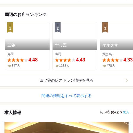
周辺のお店ランキング
1
2
3
三谷
すし匠
オオクサ
寿司
寿司
焼き鳥
4.48
4.43
4.33
347人
1158人
478人
四ツ谷
のレストラン情報を見る
関連の情報をすべて表示する
求人情報
by