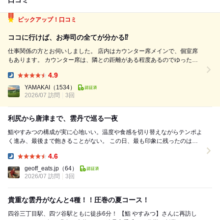
口コミ
ピックアップ！口コミ
ココに行けば、お寿司の全てが分かる⁉️
仕事関係の方とお伺いしました。 店内はカウンター席メインで、個室席
もあります。 カウンター席は、隣との距離がある程度あるのでゆったり
とお食事が楽しめます。 一斉スタートで、おつまみと握りの交互スタイ
4.9
ル。 おつまみは素材重視なモノを中心に、お酒が進むものばかり。 その
Dinner:
合間に、赤酢のシ...
YAMAKAI
（1534）
2026/07 訪問
3回
利尻から唐津まで、雲丹で巡る一夜
鮨やすみつの構成が実に心地いい。温度や食感を切り替えながらテンポよ
く進み、最後まで飽きることがない。 この日、最も印象に残ったのはや
はり雲丹だった。 冒頭の紫ウニは、大...
4.6
Dinner:
geoff_eats.jp
（64）
2026/07 訪問
3回
貴重な雲丹がなんと4種！！圧巻の夏コース！
四谷三丁目駅、四ツ谷駅ともに徒歩6分！ 【鮨 やすみつ】さんに再訪し