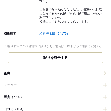
下さい。
ご自身で食べるのももちろん、ご家族やお世話
になってる方への贈り物で、贈答用にもぜひご
利用下さいませ。
皆様のご注文をお待ちしております。
初投稿者
柏原 光太郎
（54179）
※鮨 やすみつの店舗情報に誤りがある場合は、以下からご報告ください。
誤りを報告する
座席
メニュー
写真
（7702）
口コミ
（153）