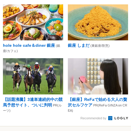
hole hole cafe＆diner 銀座
銀座 しまだ
(銀
(東銀座/割烹)
座/カフェ)
【話題沸騰】3連単連続的中の競
【銀座】ReFaで始める大人の贅
馬予想サイト、ついに判明
沢セルフケア
PR(ル
PR(ReFa GINZA on CR
ーツ)
EA)
Recommended by