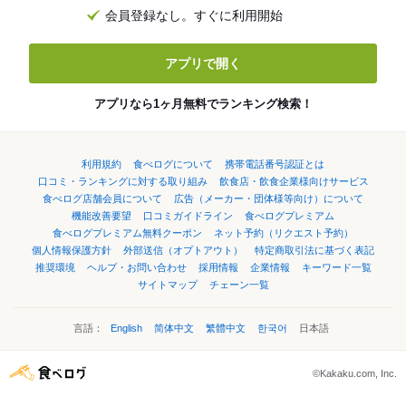
会員登録なし。すぐに利用開始
アプリで開く
アプリなら1ヶ月無料でランキング検索！
利用規約
食べログについて
携帯電話番号認証とは
口コミ・ランキングに対する取り組み
飲食店・飲食企業様向けサービス
食べログ店舗会員について
広告（メーカー・団体様等向け）について
機能改善要望
口コミガイドライン
食べログプレミアム
食べログプレミアム無料クーポン
ネット予約（リクエスト予約）
個人情報保護方針
外部送信（オプトアウト）
特定商取引法に基づく表記
推奨環境
ヘルプ・お問い合わせ
採用情報
企業情報
キーワード一覧
サイトマップ
チェーン一覧
言語：
English
简体中文
繁體中文
한국어
日本語
©Kakaku.com, Inc.