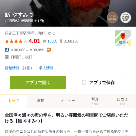
鮨 やすみつ
(【旧店名】後楽寿司 やす秀)
四谷三丁目駅/寿司､ 海鮮､ かに
4.01
153
人
31681
人
￥30,000～￥39,999
-
日曜日、祝日
店舗情報（詳細）
求人情報
アプリで開く
アプリで保存
写真
口コミ
トップ
座席
メニュー
7702
153
全国津々浦々の海の幸を、明るい雰囲気の和空間でご堪能いただ
ける【鮨 やすみつ】
自慢のウニをはじめ新鮮な魚介の数々を、一貫一貫心を込めて握る鮨や丁寧