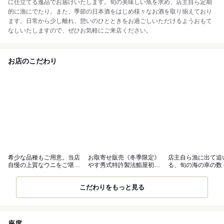
に仕立てる逸品でお届けいたします。旬の美味しい魚を求め、店主自ら定期
的に漁にでたり。また、季節の日本酒をはじめ様々なお酒を取り揃えており
ます。日常から少し離れ、憩いのひとときをお過ごしいただけるようおもて
なしいたしますので、ぜひお気軽にご来店ください。
お店のこだわり
希少な品種もご用意。当店
お取寄せ販売《冬季限定》
店主自ら漁に出て追
自慢の上質なウニをご堪能
やす秀式特許製法鮨屋初！
る、旬の海の幸の数
ください
冷凍漬け鮪丼
届け
こだわりをもっと見る
座席