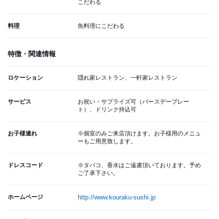
こだわる
料理
魚料理にこだわる
特徴・関連情報
ロケーション
隠れ家レストラン、一軒家レストラン
サービス
お祝い・サプライズ可（バースデープレー
ト）、ドリンク持込可
お子様連れ
※個室のみご来店頂けます。お子様用のメニュ
ーもご用意致します。
ドレスコード
※タバコ、香水はご遠慮頂いております。予め
ご了承下さい。
ホームページ
http://www.kouraku-sushi.jp