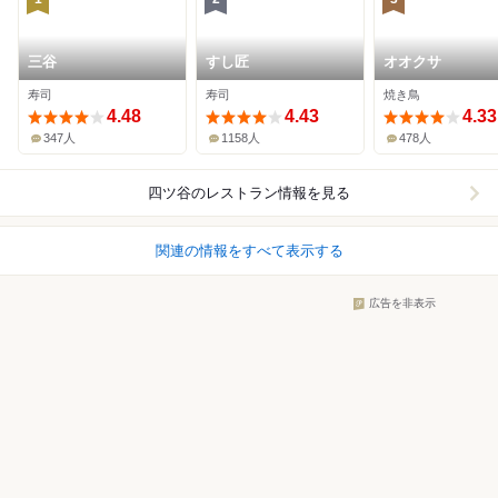
三谷
すし匠
オオクサ
寿司
寿司
焼き鳥
4.48
4.43
4.33
347人
1158人
478人
四ツ谷
のレストラン情報を見る
関連の情報をすべて表示する
広告を非表示