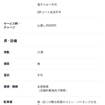
電子マネー不可
QRコード決済不可
サービス料・
お通し代500円
チャージ
席・設備
席数
17席
個室
無
貸切
不可
禁煙・喫煙
全席禁煙
（店舗外敷地内で喫煙）
駐車場
無（近くの数台程度のコイン・パーキングが点