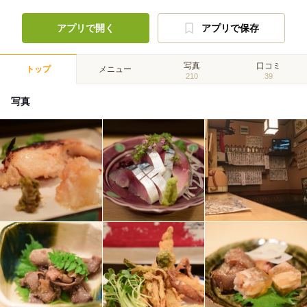
アプリで開く
アプリで保存
写真
口コミ
トップ
メニュー
210
39
写真