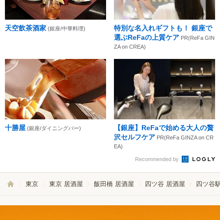
天空飲茶酒家
特別な名入れギフトも！ 銀座で
(銀座/中華料理)
選ぶReFaの上質ケア
PR(ReFa GIN
ZA on CREA)
十勝屋
【銀座】ReFaで始める大人の贅
(銀座/ダイニングバー)
沢セルフケア
PR(ReFa GINZA on CR
EA)
Recommended by
東京
東京 居酒屋
飯田橋 居酒屋
四ツ谷 居酒屋
四ツ谷駅