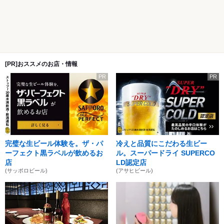
[PR]おススメのお店・情報
PR
PR
完璧な生ビール体験を。ザ・パ
冷えと品質にこだわる生ビー
ーフェクト黒ラベルが飲めるお
ル。スーパードライ SUPERCO
店
LD認定店
(サッポロビール)
(アサヒビール)