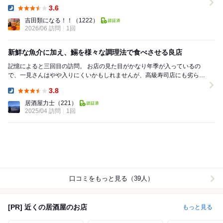
「ゆでポン」を注文。そのき...
3.6
Dinner:
吉田類になる！！
（1222）
2026/06 訪問
1回
新鮮な魚介に加え、鰯を様々な調理法で食べさせる良店
記憶によると三回目の訪問。 お店の見た目がかなり年季が入っているの
で、一見さんはやや入りにくいかもしれませんが、高級寿司店にも劣らな
い良質の魚介が頂けます。 当然、仕入れ次第な...
3.8
Dinner:
居酒屋力士
（221）
2025/04 訪問
1回
口コミをもっと見る（39人）
[PR] 近くの居酒屋のお店
もっと見る