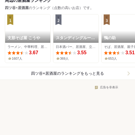
周辺の居酒屋ランキング
四ツ谷
×
居酒屋
のランキング（点数の高いお店）です。
1
2
3
支那そば屋 こうや
スタンディングルーム
鴨の助
鈴傳 四ツ谷
ラーメン、中華料理、居酒屋
日本酒バー、居酒屋、立ち飲み
そば、居酒屋、親子
3.67
3.55
3.51
1607人
369人
653人
四ツ谷×居酒屋
のランキングをもっと見る
広告を非表示