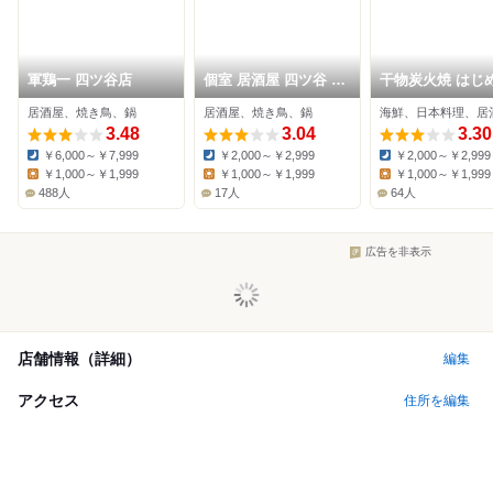
軍鶏一 四ツ谷店
個室 居酒屋 四ツ谷 美
干物炭火焼 はじ
食倶楽部
堂 四ツ谷本店
居酒屋、焼き鳥、鍋
居酒屋、焼き鳥、鍋
海鮮、日本料理、居
3.48
3.04
3.30
￥6,000～￥7,999
￥2,000～￥2,999
￥2,000～￥2,999
Dinner:
Dinner:
Dinner:
￥1,000～￥1,999
￥1,000～￥1,999
￥1,000～￥1,999
Lunch:
Lunch:
Lunch:
488人
17人
64人
広告を非表示
店舗情報（詳細）
編集
アクセス
住所を編集