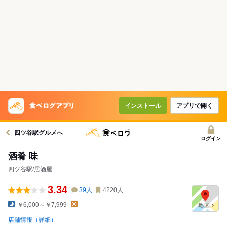
インストール
アプリで開く
四ツ谷駅グルメへ
ログイン
酒肴 味
四ツ谷駅/居酒屋
3.34
39
人
4220
人
￥6,000～￥7,999
-
店舗情報（詳細）