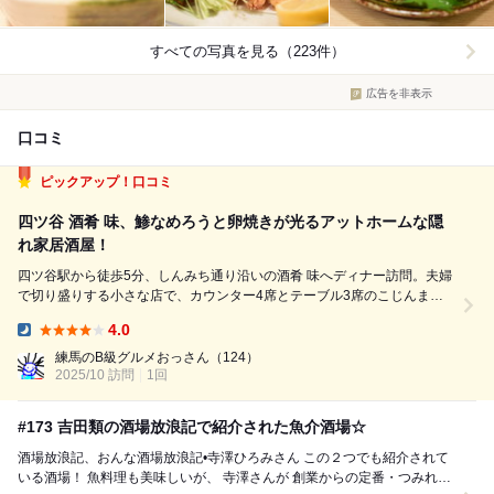
すべての写真を見る（223件）
広告を非表示
口コミ
ピックアップ！口コミ
四ツ谷 酒肴 味、鯵なめろうと卵焼きが光るアットホームな隠
れ家居酒屋！
四ツ谷駅から徒歩5分、しんみち通り沿いの酒肴 味へディナー訪問。夫婦
で切り盛りする小さな店で、カウンター4席とテーブル3席のこじんまり
した空間だが、狭さが逆に温かみを感じさせる。お通しが出てきてすでに
4.0
ヤバいクオリティ！新鮮な小鉢が並び、期待値が一気に上がる。瓶ビール
Dinner:
（500円前後）でスタートしたが、...
練馬のB級グルメおっさん
（124）
2025/10 訪問
1回
#173 吉田類の酒場放浪記で紹介された魚介酒場☆
酒場放浪記、おんな酒場放浪記•寺澤ひろみさん この２つでも紹介されて
いる酒場！ 魚料理も美味しいが、 寺澤さんが 創業からの定番・つみれの