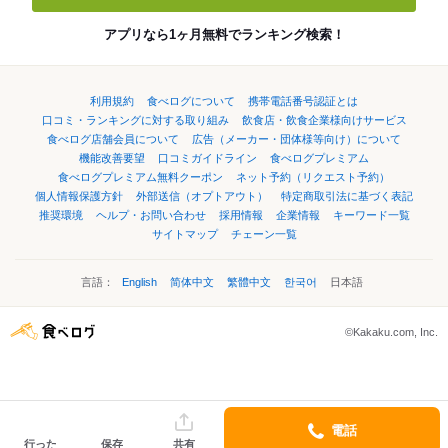
アプリなら1ヶ月無料でランキング検索！
利用規約
食べログについて
携帯電話番号認証とは
口コミ・ランキングに対する取り組み
飲食店・飲食企業様向けサービス
食べログ店舗会員について
広告（メーカー・団体様等向け）について
機能改善要望
口コミガイドライン
食べログプレミアム
食べログプレミアム無料クーポン
ネット予約（リクエスト予約）
個人情報保護方針
外部送信（オプトアウト）
特定商取引法に基づく表記
推奨環境
ヘルプ・お問い合わせ
採用情報
企業情報
キーワード一覧
サイトマップ
チェーン一覧
言語：
English
简体中文
繁體中文
한국어
日本語
©Kakaku.com, Inc.
電話
行った
保存
共有