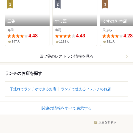
1
2
3
三谷
すし匠
くすのき 本店
寿司
寿司
天ぷら
4.48
4.43
4.28
347人
1158人
381人
四ツ谷
のレストラン情報を見る
ランチのお店を探す
子連れでランチができるお店
ランチで使えるフレンチのお店
関連の情報をすべて表示する
広告を非表示