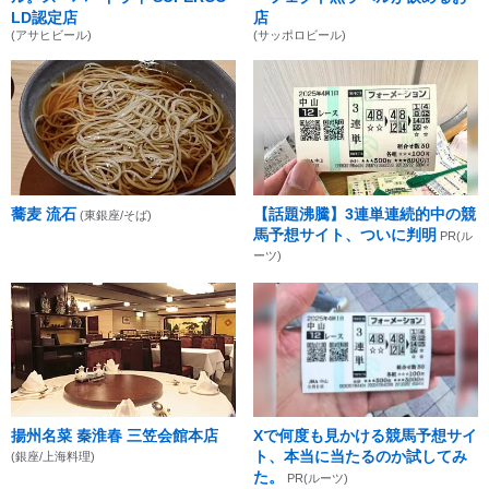
LD認定店
店
(アサヒビール)
(サッポロビール)
蕎麦 流石
【話題沸騰】3連単連続的中の競
(東銀座/そば)
馬予想サイト、ついに判明
PR(ル
ーツ)
揚州名菜 秦淮春 三笠会館本店
Xで何度も見かける競馬予想サイ
ト、本当に当たるのか試してみ
(銀座/上海料理)
た。
PR(ルーツ)