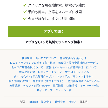
クイックな現在地検索。検索が快適に
予約も簡単。空席をスムーズに検索
会員登録なし。すぐに利用開始
アプリで開く
アプリなら1ヶ月無料でランキング検索！
利用規約
食べログについて
携帯電話番号認証とは
口コミ・ランキングに対する取り組み
飲食店・飲食企業様向けサービス
食べログ店舗会員について
広告（メーカー・団体様等向け）について
機能改善要望
口コミガイドライン
食べログプレミアム
食べログプレミアム無料クーポン
ネット予約（リクエスト予約）
個人情報保護方針
外部送信（オプトアウト）
特定商取引法に基づく表記
推奨環境
ヘルプ・お問い合わせ
採用情報
企業情報
キーワード一覧
サイトマップ
チェーン一覧
言語：
English
简体中文
繁體中文
한국어
日本語