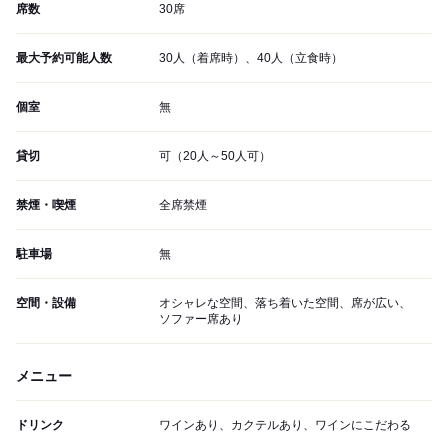
席数
30席
最大予約可能人数
30人（着席時）、40人（立食時）
個室
無
貸切
可（20人～50人可）
禁煙・喫煙
全席禁煙
駐車場
無
空間・設備
オシャレな空間、落ち着いた空間、席が広い、
ソファー席あり
メニュー
ドリンク
ワインあり、カクテルあり、ワインにこだわる