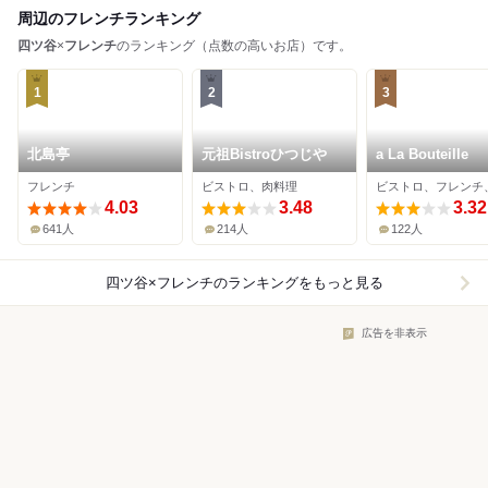
周辺のフレンチランキング
四ツ谷
×
フレンチ
のランキング（点数の高いお店）です。
1
2
3
北島亭
元祖Bistroひつじや
a La Bouteille
フレンチ
ビストロ、肉料理
4.03
3.48
3.32
641人
214人
122人
四ツ谷×フレンチ
のランキングをもっと見る
広告を非表示