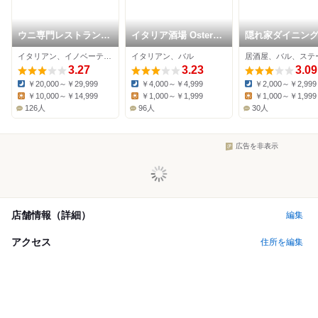
ウニ専門レストラン
イタリア酒場 Osteria
隠れ家ダイニング
unico-co
Pinocchio
ーて
イタリアン、イノベーティブ、シーフード
イタリアン、バル
居酒屋、バル、ステ
3.27
3.23
3.09
￥20,000～￥29,999
￥4,000～￥4,999
￥2,000～￥2,999
Dinner:
Dinner:
Dinner:
￥10,000～￥14,999
￥1,000～￥1,999
￥1,000～￥1,999
Lunch:
Lunch:
Lunch:
126人
96人
30人
広告を非表示
店舗情報（詳細）
編集
アクセス
住所を編集