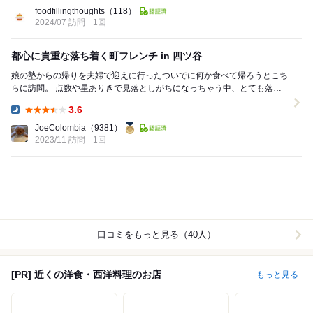
Lunch:
foodfillingthoughts
（118）
2024/07 訪問
1回
都心に貴重な落ち着く町フレンチ in 四ツ谷
娘の塾からの帰りを夫婦で迎えに行ったついでに何か食べて帰ろうとこち
らに訪問。 点数や星ありきで見落としがちになっちゃう中、とても落ち
着く良いお店を見つけました！ 四ツ谷駅から程...
3.6
Dinner:
JoeColombia
（9381）
2023/11 訪問
1回
口コミをもっと見る（40人）
[PR] 近くの洋食・西洋料理のお店
もっと見る