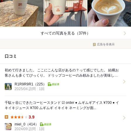
すべての写真を見る（37件）
広告を非表示
口コミ
初めて行きました。 ここにこんな店があるの？って感じでした。 結構お
客さんも多くてびっくり。 ドリップコーヒーのみ頼みましたが美味しか
った。 なんか隠れ家的な感じですきでし...
R1R9R9R1
（225）
2025/04 訪問
1回
千駄ヶ谷にできたコーヒースタンド ︎︎︎︎︎︎☑︎ order ● ムギムギアイス ¥700 ● イ
キイキジュース ¥700 ムギムギ イキイキ ネーミングが面...
3.9
Lunch:
miel_0
（414）
2024/09 訪問
1回