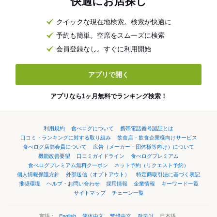
快適にお店探し
クイックな現在地検索。検索が快適に
予約も簡単。空席をスムーズに検索
会員登録なし。すぐに利用開始
アプリで開く
アプリなら1ヶ月無料でランキング検索！
利用規約
食べログについて
携帯電話番号認証とは
口コミ・ランキングに対する取り組み
飲食店・飲食企業様向けサービス
食べログ店舗会員について
広告（メーカー・団体様等向け）について
機能改善要望
口コミガイドライン
食べログプレミアム
食べログプレミアム無料クーポン
ネット予約（リクエスト予約）
個人情報保護方針
外部送信（オプトアウト）
特定商取引法に基づく表記
推奨環境
ヘルプ・お問い合わせ
採用情報
企業情報
キーワード一覧
サイトマップ
チェーン一覧
言語：
English
简体中文
繁體中文
한국어
日本語