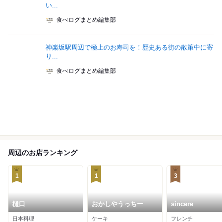
い...
食べログまとめ編集部
神楽坂駅周辺で極上のお寿司を！歴史ある街の散策中に寄
り...
食べログまとめ編集部
周辺のお店ランキング
1
1
3
樋口
おかしやうっちー
sincere
日本料理
ケーキ
フレンチ