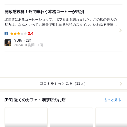
開放感抜群！外で味わう本格コーヒーが格別
北参道にあるコーヒーショップ、ボフミルを訪れました。この店の最大の
魅力は、なんといっても屋外で楽しめる独特のスタイル。いわゆる洗練さ
れたテラス席ではなく、シンプルに外に椅子が置かれ...
3.4
Dinner:
YU氏
（23）
2024/10 訪問
1回
口コミをもっと見る（11人）
[PR] 近くのカフェ・喫茶店のお店
もっと見る