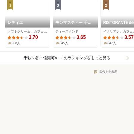
1
2
3
レティエ
モンマスティー 千駄
RISTORANTE＆
ヶ谷店
EVOLTA
ソフトクリーム、カフェ、スイーツ
ティースタンド
イタリアン、カフェ
3.70
3.65
3.57
838人
645人
647人
千駄ヶ谷・信濃町×カフェ
のランキングをもっと見る
広告を非表示