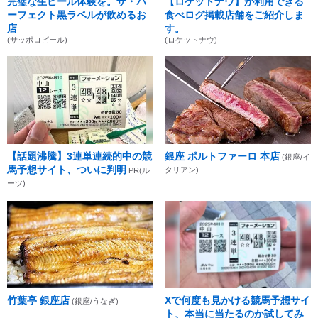
完璧な生ビール体験を。ザ・パ
【ロケットナウ】が利用できる
ーフェクト黒ラベルが飲めるお
食べログ掲載店舗をご紹介しま
店
す。
(サッポロビール)
(ロケットナウ)
【話題沸騰】3連単連続的中の競
銀座 ポルトファーロ 本店
(銀座/イ
馬予想サイト、ついに判明
タリアン)
PR(ル
ーツ)
竹葉亭 銀座店
Xで何度も見かける競馬予想サイ
(銀座/うなぎ)
ト、本当に当たるのか試してみ