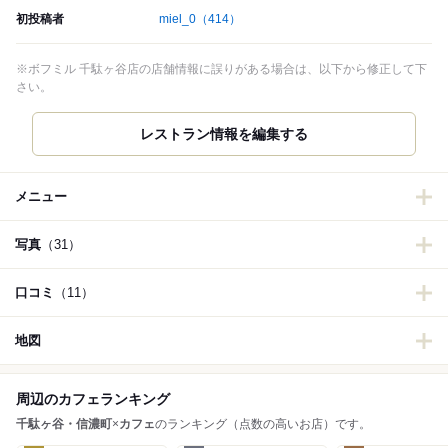
初投稿者
miel_0
（414）
※ボフミル 千駄ヶ谷店の店舗情報に誤りがある場合は、以下から修正して下
さい。
メニュー
写真
（31）
口コミ
（11）
地図
周辺のカフェランキング
千駄ヶ谷・信濃町
×
カフェ
のランキング（点数の高いお店）です。