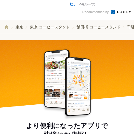
た。
PR(ルーツ)
Recommended by
東京
東京 コーヒースタンド
飯田橋 コーヒースタンド
千
より便利になったアプリで