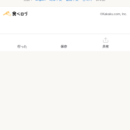
©Kakaku.com, Inc.
行った
保存
共有