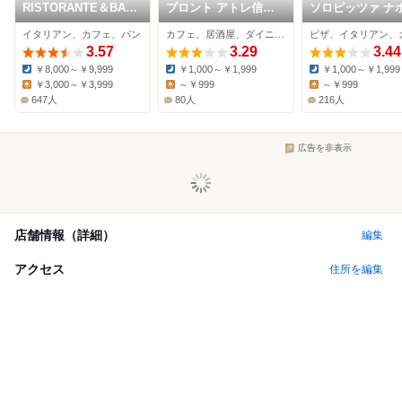
RISTORANTE＆BAR
プロント アトレ信濃
ソロピッツァ ナ
EVOLTA
町店
ターナ 東京国立
イタリアン、カフェ、パン
カフェ、居酒屋、ダイニングバー
ピザ、イタリアン、
場店
3.57
3.29
3.44
￥8,000～￥9,999
￥1,000～￥1,999
￥1,000～￥1,999
Dinner:
Dinner:
Dinner:
￥3,000～￥3,999
～￥999
～￥999
Lunch:
Lunch:
Lunch:
647人
80人
216人
広告を非表示
店舗情報（詳細）
編集
アクセス
住所を編集