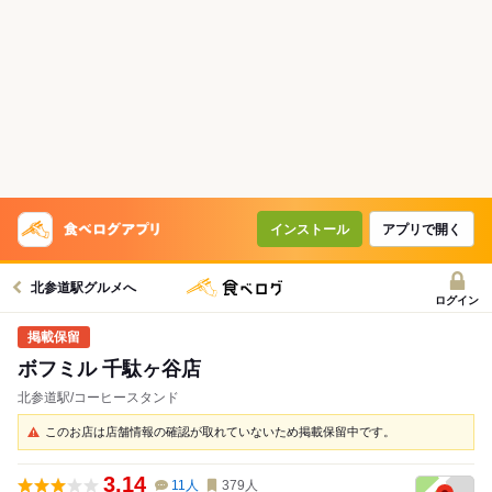
インストール
アプリで開く
北参道駅グルメへ
ログイン
ボフミル 千駄ヶ谷店
北参道駅/コーヒースタンド
このお店は店舗情報の確認が取れていないため掲載保留中です。
3.14
11
人
379
人