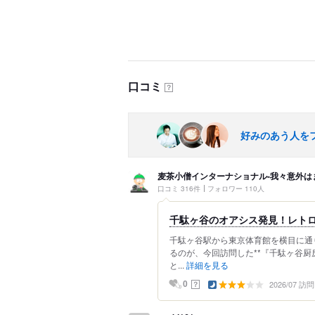
口コミ
？
好みのあう人を
麦茶小僧インターナショナル-我々意外は
口コミ 316件
フォロワー 110人
千駄ヶ谷のオアシス発見！レトロ
千駄ヶ谷駅から東京体育館を横目に通
るのが、今回訪問した**『千駄ヶ谷厨
と...
詳細を見る
2026/07 訪問
？
0