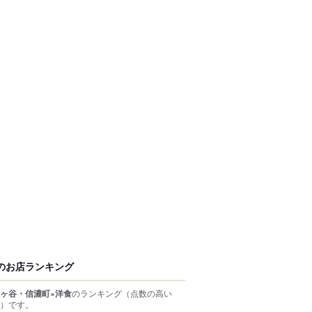
のお店ランキング
ヶ谷・信濃町×洋食
のランキング
（点数の高い
）
です。