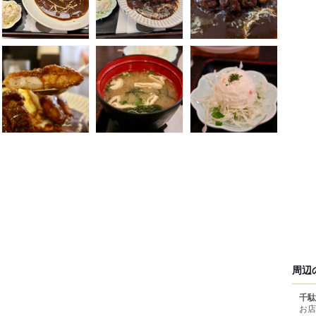
周辺
千駄
お店