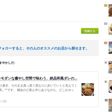
1
2
投稿する
3
フォローすると、その人のオススメのお店から探せます。
まやかしだ-
4
モダンな癒やし空間で味わう、絶品和風ダレの...
5
り過ぎ、そのまま真っ直ぐ道なりに歩いていくと見えてく
房』**です。 都会のど真ん中にありながら、どこかホッ
1回