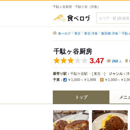
千駄ヶ谷厨房 - 千駄ケ谷（洋食）
食べログ
食べログ
東京
東京 洋食
飯田橋 洋食
千駄
千駄ヶ谷厨房
3.47
260
人
最寄り駅：
千駄ケ谷駅
[
東京
]
ジャンル：
洋
予算：
￥1,000～￥1,999
￥1,000～￥1,9
トップ
メニ