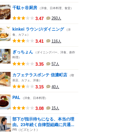
千駄ヶ谷厨房
（洋食、日本料理、食堂）
3.47
260
人
kinkei ラウンジ/ダイニング
（洋
食、カフェ）
3.41
116
人
ぎっちょん
（ダイニングバー、洋食、創作
料理）
3.35
57
人
カフェテラスボンテ 信濃町店
（喫
茶店、カフェ、洋食）
3.15
40
人
PAL
（洋食、日本料理）
3.08
15
人
部下が指示待ちになる、本当の理
由。23年続く自律型組織に共通...
PR（ビズヒント）