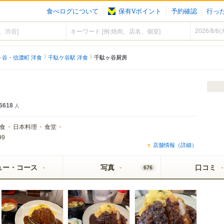
食べログについて
保有Vポイント
予約確認
行っ
ヶ谷・信濃町 洋食
千駄ケ谷駅 洋食
千駄ヶ谷厨房
6618
人
食
日本料理
食堂
99
店舗情報（詳細）
ュー・コース
写真
口コミ
676