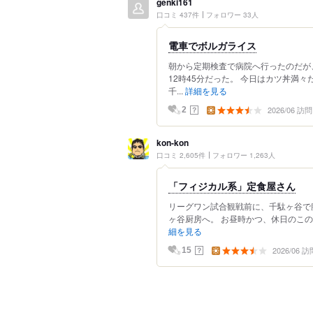
genki161
口コミ 437件
フォロワー 33人
電車でボルガライス
朝から定期検査で病院へ行ったのだが
12時45分だった。 今日はカツ丼満
千...
詳細を見る
2026/06 訪問
？
2
kon-kon
口コミ 2,605件
フォロワー 1,263人
「フィジカル系」定食屋さん
リーグワン試合観戦前に、千駄ヶ谷で
ヶ谷厨房へ。 お昼時かつ、休日のこの
細を見る
2026/06 訪
？
15