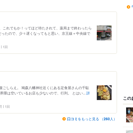
、これでもか！ってほど待たされて、薬局まで終わったら
々だったので、少々遅くなってもと思い、京王線＋中央線で
1回
腹ごしらえ。 鳩森八幡神社近くにある定食屋さんの千駄
界隈は空いているお店も少ないので、行列。 とはい...
詳
この
問
1回
口コミ
をもっと見る （
260
人）