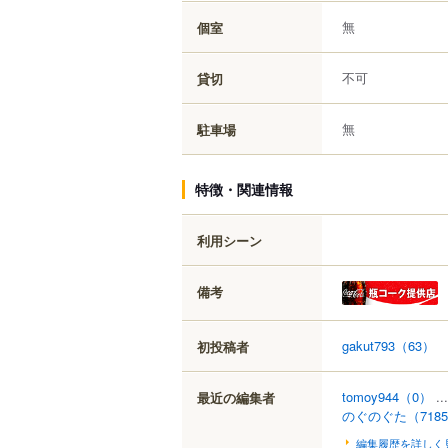
無
個室
不可
貸切
無
駐車場
特徴・関連情報
利用シーン
備考
gakut793
（63）
初投稿者
tomoy944
（0）
..
最近の編集者
のぐのぐた
（718
編集履歴を詳しく