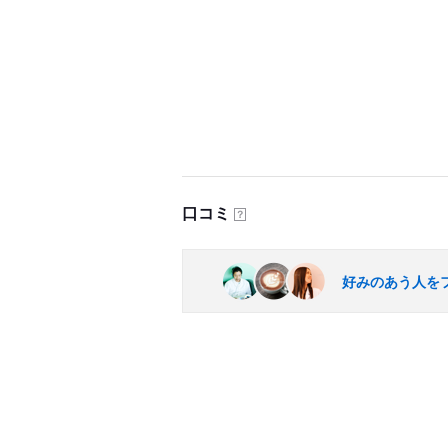
口コミ
？
好みのあう人を