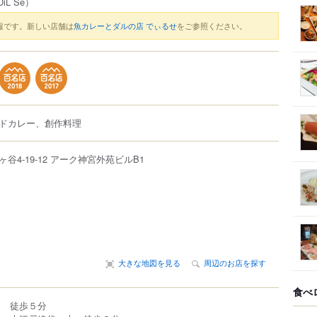
iL Se）
報です。新しい店舗は
魚カレーとダルの店 でぃるせ
をご参照ください。
ドカレー、創作料理
ヶ谷
4-19-12
アーク神宮外苑ビルB1
大きな地図を見る
周辺のお店を探す
食べ
谷 徒歩５分