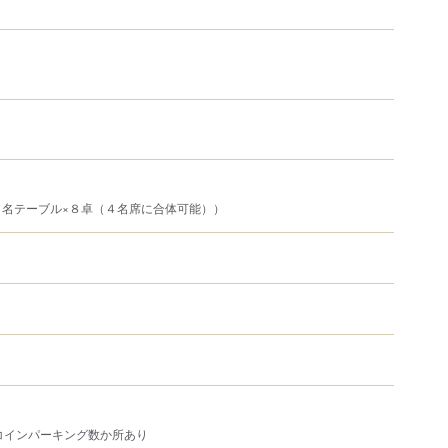
２名テーブル×８卓（４名席に合体可能））
コインパーキング数か所あり