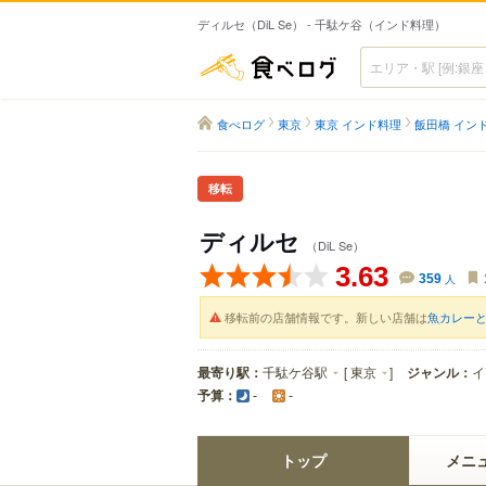
ディルセ（DiL Se） - 千駄ケ谷（インド料理）
食べログ
食べログ
東京
東京 インド料理
飯田橋 イン
移転
ディルセ
（DiL Se）
3.63
359
人
移転前の店舗情報です。新しい店舗は
魚カレーと
最寄り駅：
千駄ケ谷駅
[
東京
]
ジャンル：
イ
予算：
-
-
トップ
メニ