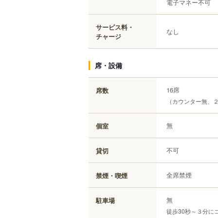
電子マネー不可
サービス料・
なし
チャージ
席・設備
16席
席数
（カウンター無、
無
個室
不可
貸切
全席禁煙
禁煙・喫煙
無
駐車場
徒歩30秒～３分に