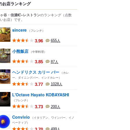
のお店ランキング
ヶ谷・信濃町×レストラン
のランキング
（点数
いお店）
です。
sincere
（フレンチ）
3.96
655
人
小熊飯店
（中華料理）
3.85
87
人
ヘンドリクス カリー バー
（カレ
ー、ダイニングバー、インドカレー）
3.77
1028
人
L'Octave Hayato KOBAYASHI
（フレンチ）
3.73
200
人
Convivio
（イタリアン、ワインバー、イノ
ベーティブ）
3.70
499
人