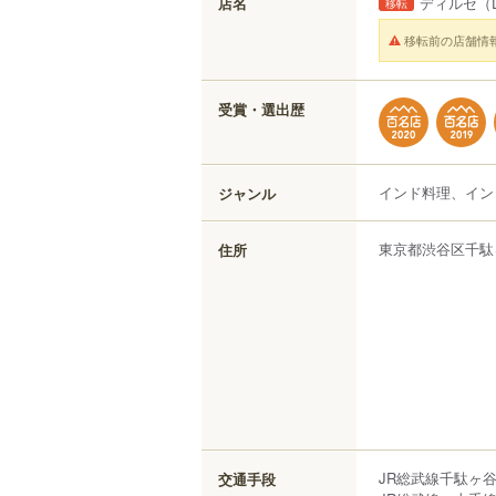
店名
ディルセ
（D
移転
移転前の店舗情
受賞・選出歴
インド料理、イン
ジャンル
東京都
渋谷区
千駄
住所
JR総武線千駄ヶ
交通手段