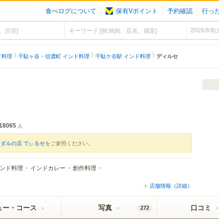
食べログについて
保有Vポイント
予約確認
行っ
ド料理
千駄ヶ谷・信濃町 インド料理
千駄ケ谷駅 インド料理
ディルセ
18065
人
ダルの店 でぃるせ
をご参照ください。
ンド料理
インドカレー
創作料理
店舗情報（詳細）
ュー・コース
写真
口コミ
272