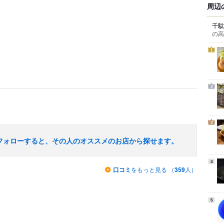
周辺
千駄
の高
1
2
3
フォローすると、その人のオススメのお店から探せます。
4
口コミ
をもっと見る （
359
人）
5