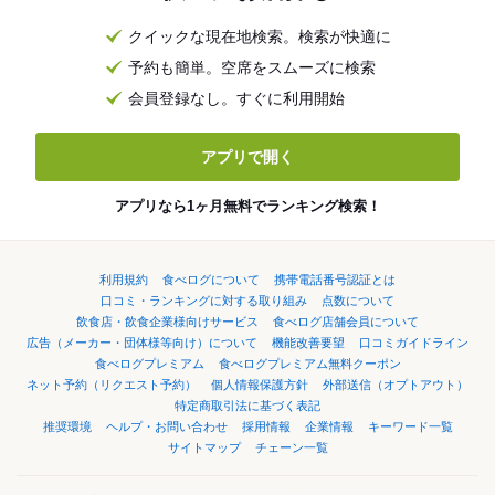
クイックな現在地検索。検索が快適に
予約も簡単。空席をスムーズに検索
会員登録なし。すぐに利用開始
アプリで開く
アプリなら1ヶ月無料でランキング検索！
利用規約
食べログについて
携帯電話番号認証とは
口コミ・ランキングに対する取り組み
点数について
飲食店・飲食企業様向けサービス
食べログ店舗会員について
広告（メーカー・団体様等向け）について
機能改善要望
口コミガイドライン
食べログプレミアム
食べログプレミアム無料クーポン
ネット予約（リクエスト予約）
個人情報保護方針
外部送信（オプトアウト）
特定商取引法に基づく表記
推奨環境
ヘルプ・お問い合わせ
採用情報
企業情報
キーワード一覧
サイトマップ
チェーン一覧