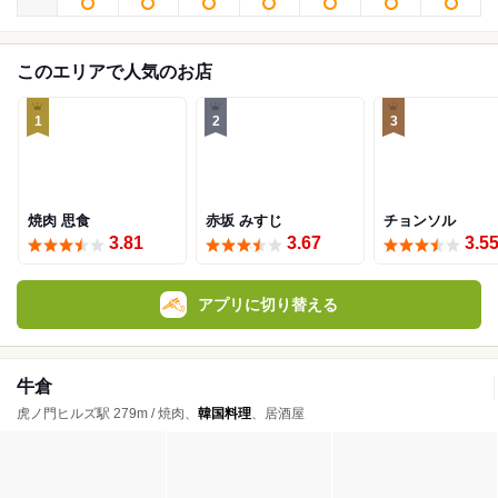
このエリアで人気のお店
1
2
3
焼肉 思食
赤坂 みすじ
チョンソル
3.81
3.67
3.5
アプリに切り替える
牛倉
虎ノ門ヒルズ駅 279m / 焼肉、
韓国料理
、居酒屋