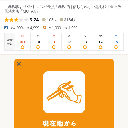
【赤坂駅より3分】コスパ最強!! 赤坂では信じられない黒毛和牛食べ放
題焼肉店『MUHAN』
3.24
103
3164
人
人
￥4,000～￥4,999
￥1,000～￥1,999
日
月
火
水
木
金
土
空席
9
10
11
12
13
14
15
8
/
情報