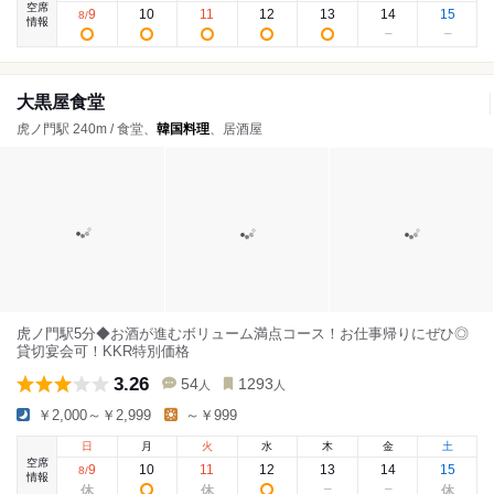
空席
9
10
11
12
13
14
15
8
/
情報
大黒屋食堂
虎ノ門駅 240m / 食堂、
韓国料理
、居酒屋
虎ノ門駅5分◆お酒が進むボリューム満点コース！お仕事帰りにぜひ◎
貸切宴会可！KKR特別価格
3.26
54
1293
人
人
￥2,000～￥2,999
～￥999
日
月
火
水
木
金
土
空席
9
10
11
12
13
14
15
8
/
情報