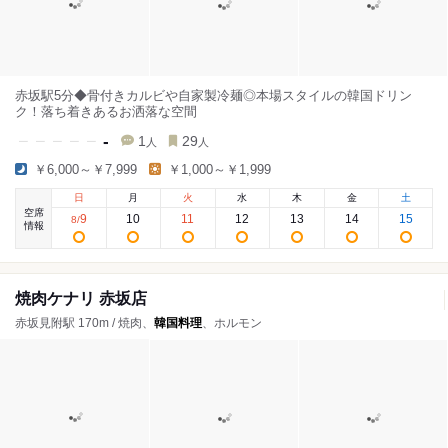
赤坂駅5分◆骨付きカルビや自家製冷麺◎本場スタイルの韓国ドリン
ク！落ち着きあるお洒落な空間
-
1
29
人
人
￥6,000～￥7,999
￥1,000～￥1,999
日
月
火
水
木
金
土
空席
9
10
11
12
13
14
15
8
/
情報
焼肉ケナリ 赤坂店
赤坂見附駅 170m / 焼肉、
韓国料理
、ホルモン