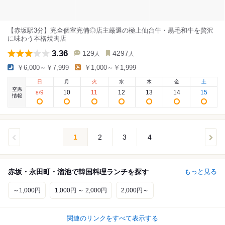
【赤坂駅3分】完全個室完備◎店主厳選の極上仙台牛・黒毛和牛を贅沢
に味わう本格焼肉店
3.36
129
4297
人
人
￥6,000～￥7,999
￥1,000～￥1,999
日
月
火
水
木
金
土
空席
9
10
11
12
13
14
15
8
/
情報
1
2
3
4
赤坂・永田町・溜池で韓国料理ランチを探す
もっと見る
～1,000円
1,000円 ～ 2,000円
2,000円～
関連のリンクをすべて表示する