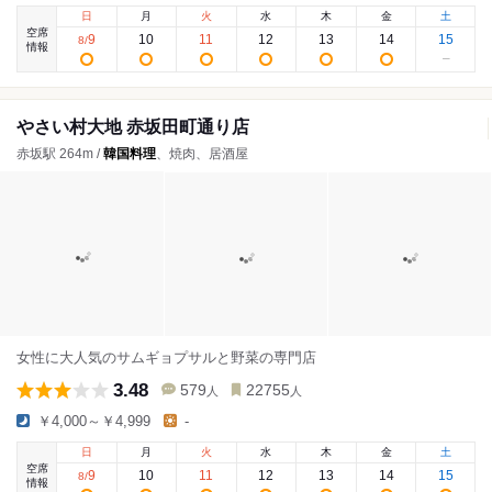
日
月
火
水
木
金
土
空席
9
10
11
12
13
14
15
8
/
情報
やさい村大地 赤坂田町通り店
赤坂駅 264m /
韓国料理
、焼肉、居酒屋
女性に大人気のサムギョプサルと野菜の専門店
3.48
579
22755
人
人
￥4,000～￥4,999
-
日
月
火
水
木
金
土
空席
9
10
11
12
13
14
15
8
/
情報