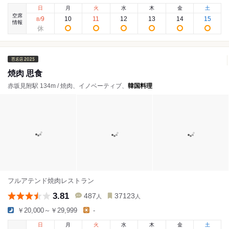
日
月
火
水
木
金
土
空席
9
10
11
12
13
14
15
8
/
情報
焼肉 思食
赤坂見附駅 134m / 焼肉、イノベーティブ、
韓国料理
フルアテンド焼肉レストラン
3.81
487
37123
人
人
￥20,000～￥29,999
-
日
月
火
水
木
金
土