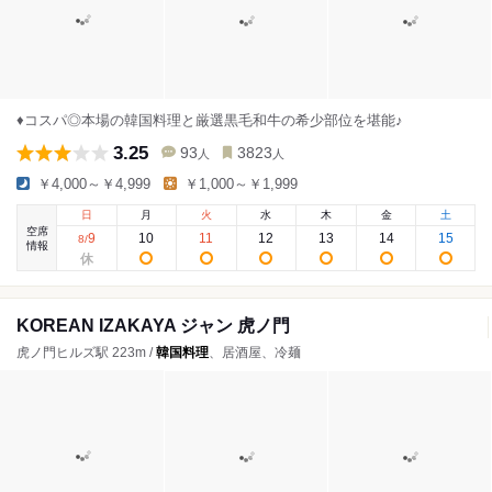
♦コスパ◎本場の韓国料理と厳選黒毛和牛の希少部位を堪能♪
3.25
93
3823
人
人
￥4,000～￥4,999
￥1,000～￥1,999
日
月
火
水
木
金
土
空席
9
10
11
12
13
14
15
8
/
情報
KOREAN IZAKAYA ジャン 虎ノ門
虎ノ門ヒルズ駅 223m /
韓国料理
、居酒屋、冷麺