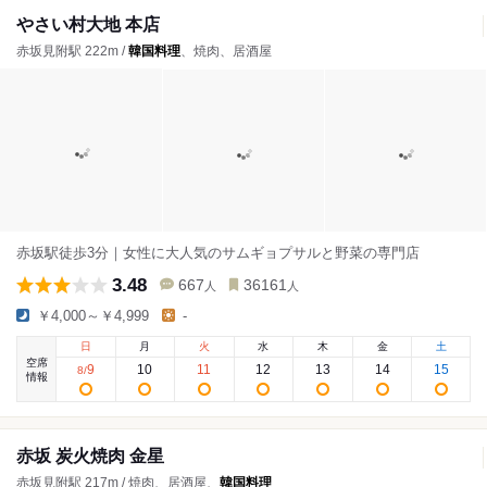
やさい村大地 本店
赤坂見附駅 222m /
韓国料理
、焼肉、居酒屋
赤坂駅徒歩3分｜女性に大人気のサムギョプサルと野菜の専門店
3.48
667
36161
人
人
￥4,000～￥4,999
-
日
月
火
水
木
金
土
空席
9
10
11
12
13
14
15
8
/
情報
赤坂 炭火焼肉 金星
赤坂見附駅 217m / 焼肉、居酒屋、
韓国料理