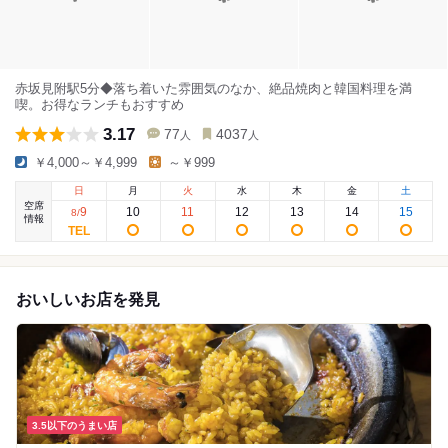
赤坂見附駅5分◆落ち着いた雰囲気のなか、絶品焼肉と韓国料理を満
喫。お得なランチもおすすめ
3.17
77
4037
人
人
￥4,000～￥4,999
～￥999
日
月
火
水
木
金
土
空席
9
10
11
12
13
14
15
8
/
情報
おいしいお店を発見
3.5以下のうまい店