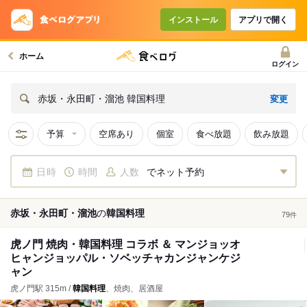
インストール
アプリで開く
ホーム
ログイン
変更
赤坂・永田町・溜池 韓国料理
予算
空席あり
個室
食べ放題
飲み放題
日時
時間
人数
でネット予約
赤坂・永田町・溜池
の
韓国料理
79
件
虎ノ門 焼肉・韓国料理 コラボ ＆ マンジョッオ
ヒャンジョッパル・ソベッチャカンジャンケジ
ャン
虎ノ門駅 315m /
韓国料理
、焼肉、居酒屋