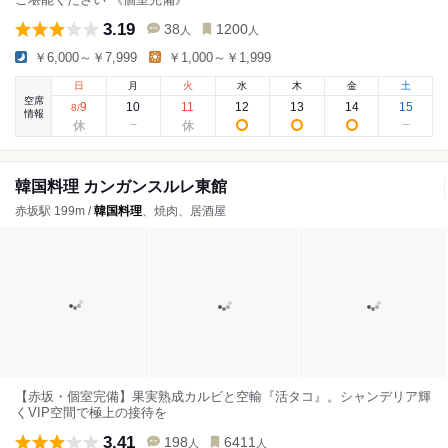
3.19
38
1200
人
人
￥6,000～￥7,999
￥1,000～￥1,999
日
月
火
水
木
金
土
空席
9
10
11
12
13
14
15
8
/
情報
韓国料理 カンガンスルレ東館
赤坂駅 199m /
韓国料理
、焼肉、居酒屋
【赤坂・個室完備】果実熟成カルビと空輸『活タコ』。シャンデリア輝
くVIP空間で極上の接待を
3.41
198
6411
人
人