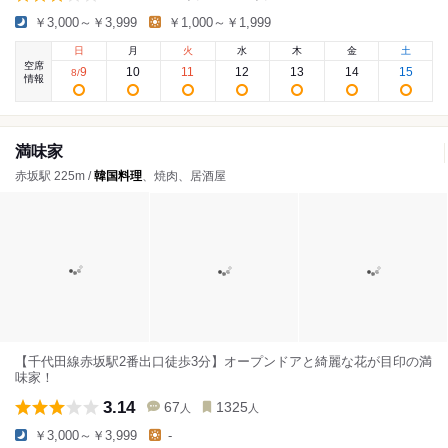
￥3,000～￥3,999
￥1,000～￥1,999
日
月
火
水
木
金
土
空席
9
10
11
12
13
14
15
8
/
情報
満味家
赤坂駅 225m /
韓国料理
、焼肉、居酒屋
【千代田線赤坂駅2番出口徒歩3分】オープンドアと綺麗な花が目印の満
味家！
3.14
67
1325
人
人
￥3,000～￥3,999
-