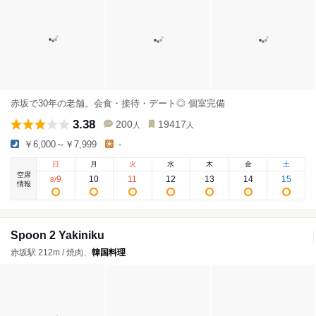
赤坂で30年の老舗。会食・接待・デート◎ 個室完備
3.38
200
19417
人
人
￥6,000～￥7,999
-
日
月
火
水
木
金
土
空席
9
10
11
12
13
14
15
8
/
情報
Spoon 2 Yakiniku
赤坂駅 212m / 焼肉、
韓国料理