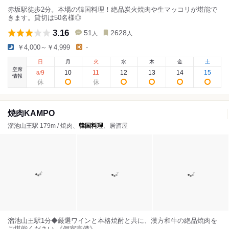
赤坂駅徒歩2分。本場の韓国料理！絶品炭火焼肉や生マッコリが堪能で
きます。貸切は50名様◎
3.16
51
2628
人
人
￥4,000～￥4,999
-
日
月
火
水
木
金
土
空席
9
10
11
12
13
14
15
8
/
情報
焼肉KAMPO
溜池山王駅 179m / 焼肉、
韓国料理
、居酒屋
溜池山王駅1分◆厳選ワインと本格焼酎と共に、漢方和牛の絶品焼肉を
ご堪能ください 《個室完備》