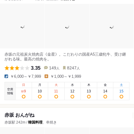
赤坂の元祖炭火焼肉店《金星》。こだわりの国産A5三歳牝牛、受け継
がれる味。最高の焼肉を。
3.35
149
8247
人
人
￥6,000～￥7,999
￥1,000～￥1,999
日
月
火
水
木
金
土
空席
9
10
11
12
13
14
15
8
/
情報
赤坂 おんがね
赤坂駅 242m /
韓国料理
、串焼き