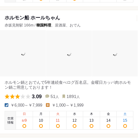
ホルモン船 ホールちゃん
赤坂見附駅 166m /
韓国料理
、居酒屋、おでん
ホルモン鍋とおでんで5年連続食べログ百名店。金曜日カッパ肉ホルモ
ン鍋ご用意しております！
3.09
51
1891
人
人
￥6,000～￥7,999
￥1,000～￥1,999
日
月
火
水
木
金
土
空席
9
10
11
12
13
14
15
8
/
情報