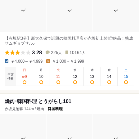
【赤坂駅3分】新大久保で話題の韓国料理店が赤坂初上陸!◎絶品！熟成
サムギョプサル♪
3.28
225
10164
人
人
￥4,000～￥4,999
￥1,000～￥1,999
日
月
火
水
木
金
土
空席
9
10
11
12
13
14
15
8
/
情報
焼肉･韓国料理 とうがらし101
赤坂見附駅 144m / 焼肉、
韓国料理