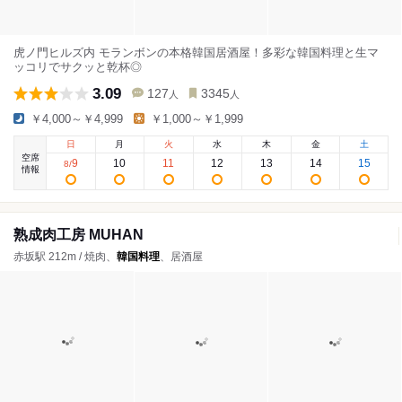
虎ノ門ヒルズ内 モランボンの本格韓国居酒屋！多彩な韓国料理と生マ
ッコリでサクッと乾杯◎
3.09
127
3345
人
人
￥4,000～￥4,999
￥1,000～￥1,999
日
月
火
水
木
金
土
空席
9
10
11
12
13
14
15
8
/
情報
熟成肉工房 MUHAN
赤坂駅 212m / 焼肉、
韓国料理
、居酒屋