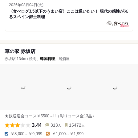
2026年08月04日(火)
〈食べログ3.5以下のうまい店〉ここは通いたい！ 現代の感性が光
るスペイン郷土料理
草の家 赤坂店
赤坂駅 134m / 焼肉、
韓国料理
、居酒屋
★歓送迎会コース￥5500～!!（彩りコース全13品）
3.44
313
15472
人
人
￥8,000～￥9,999
￥1,000～￥1,999