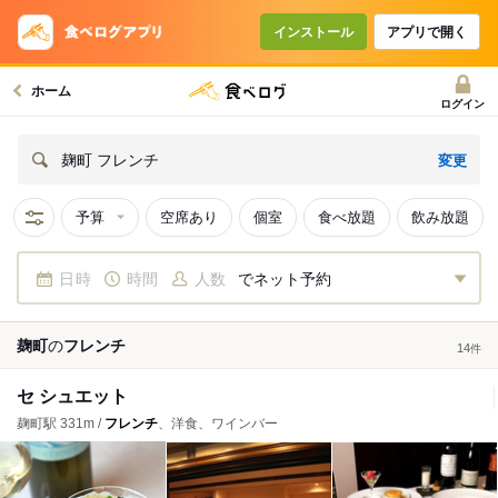
インストール
アプリで開く
ホーム
ログイン
変更
麹町 フレンチ
予算
空席あり
個室
食べ放題
飲み放題
日時
時間
人数
でネット予約
麹町
の
フレンチ
14
件
セ シュエット
麹町駅 331m /
フレンチ
、洋食、ワインバー