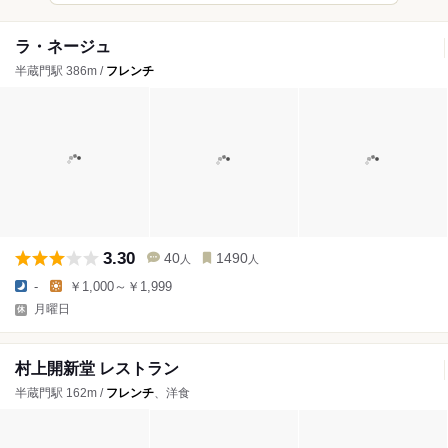
ラ・ネージュ
半蔵門駅 386m /
フレンチ
3.30
40
1490
人
人
-
￥1,000～￥1,999
月曜日
村上開新堂 レストラン
半蔵門駅 162m /
フレンチ
、洋食