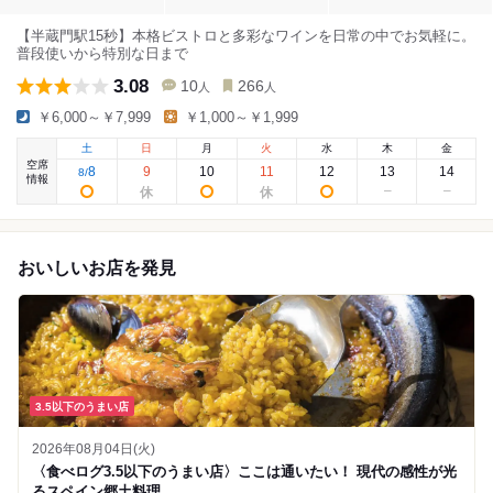
【半蔵門駅15秒】本格ビストロと多彩なワインを日常の中でお気軽に。
普段使いから特別な日まで
3.08
10
266
人
人
￥6,000～￥7,999
￥1,000～￥1,999
土
日
月
火
水
木
金
空席
8
9
10
11
12
13
14
8
/
情報
おいしいお店を発見
3.5以下のうまい店
2026年08月04日(火)
〈食べログ3.5以下のうまい店〉ここは通いたい！ 現代の感性が光
るスペイン郷土料理