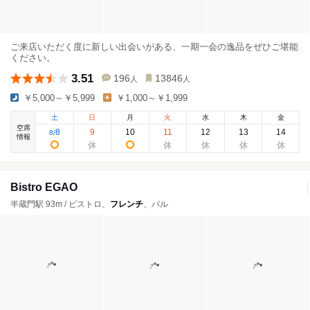
ご来店いただく度に新しい出会いがある、一期一会の逸品をぜひご堪能
ください。
3.51
196
13846
人
人
￥5,000～￥5,999
￥1,000～￥1,999
土
日
月
火
水
木
金
空席
8
9
10
11
12
13
14
8
/
情報
Bistro EGAO
半蔵門駅 93m / ビストロ、
フレンチ
、バル