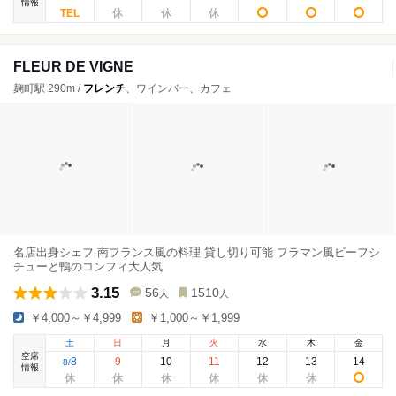
情報
FLEUR DE VIGNE
麹町駅 290m /
フレンチ
、ワインバー、カフェ
名店出身シェフ 南フランス風の料理 貸し切り可能 フラマン風ビーフシ
チューと鴨のコンフィ大人気
3.15
56
1510
人
人
￥4,000～￥4,999
￥1,000～￥1,999
土
日
月
火
水
木
金
空席
8
9
10
11
12
13
14
8
/
情報