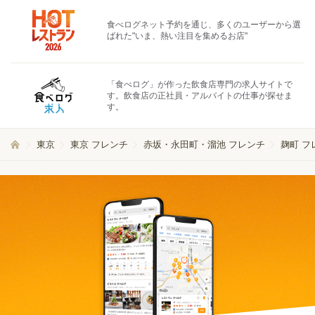
食べログネット予約を通じ、多くのユーザーから選
ばれた"いま、熱い注目を集めるお店"
「食べログ」が作った飲食店専門の求人サイトで
す。飲食店の正社員・アルバイトの仕事が探せま
す。
東京
東京 フレンチ
赤坂・永田町・溜池 フレンチ
麹町 フ