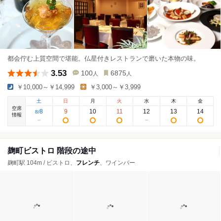
都会佇む上質空間で堪能。仏星付きレストランで磨いた本物の味。
3.53
100
6875
人
人
￥10,000～￥14,999
￥3,000～￥3,999
土
日
月
火
水
木
金
空席
8
9
10
11
12
13
14
8
/
情報
麹町ビストロ 階段の途中
麹町駅 104m / ビストロ、
フレンチ
、ワインバー