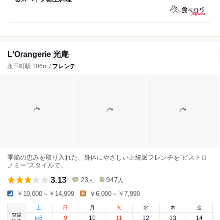
LʼOrangerie 光庵
永田町駅 106m /
フレンチ
季節の恵みを取り入れた、身体にやさしい正統派フレンチを“ビストロ
ノミー”スタイルで。
3.13
23
947
人
人
￥10,000～￥14,999
￥6,000～￥7,999
土
日
月
火
水
木
金
空席
8
9
10
11
12
13
14
8
/