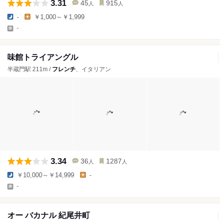
3.31
45
915
人
人
-
￥1,000～￥1,999
-
味館トライアングル
半蔵門駅 211m /
フレンチ
、イタリアン
3.34
36
1287
人
人
￥10,000～￥14,999
-
-
オー バカナル 紀尾井町