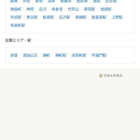
銀座
渋谷
新宿
浅草
西麻布
恵比寿
池袋
お台場
御徒町
神田
品川
表参道
代官山
新宿駅
池袋駅
渋谷駅
東京駅
銀座駅
品川駅
新橋駅
秋葉原駅
上野駅
有楽町駅
近隣エリア・駅
赤坂
溜池山王
麹町
麹町駅
永田町駅
半蔵門駅
広告を非表示