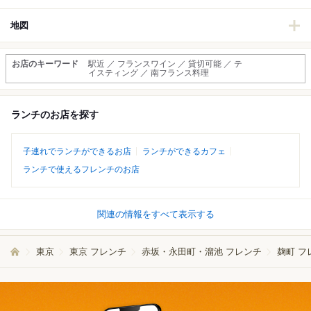
地図
お店のキーワード
駅近 ／ フランスワイン ／ 貸切可能 ／ テ
イスティング ／ 南フランス料理
ランチのお店を探す
子連れでランチができるお店
ランチができるカフェ
ランチで使えるフレンチのお店
関連の情報をすべて表示する
東京
東京 フレンチ
赤坂・永田町・溜池 フレンチ
麹町 フ