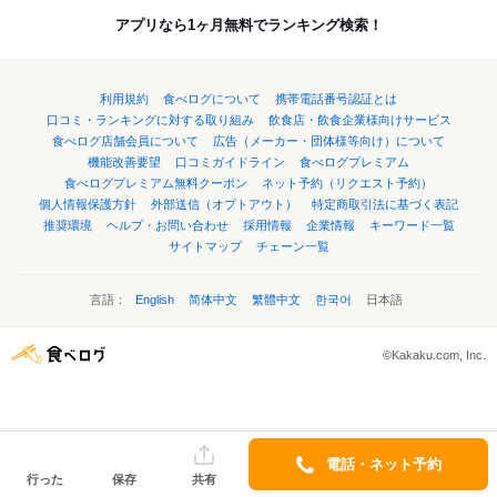
アプリなら1ヶ月無料でランキング検索！
利用規約
食べログについて
携帯電話番号認証とは
口コミ・ランキングに対する取り組み
飲食店・飲食企業様向けサービス
食べログ店舗会員について
広告（メーカー・団体様等向け）について
機能改善要望
口コミガイドライン
食べログプレミアム
食べログプレミアム無料クーポン
ネット予約（リクエスト予約）
個人情報保護方針
外部送信（オプトアウト）
特定商取引法に基づく表記
推奨環境
ヘルプ・お問い合わせ
採用情報
企業情報
キーワード一覧
サイトマップ
チェーン一覧
言語：
English
简体中文
繁體中文
한국어
日本語
©Kakaku.com, Inc.
電話・ネット予約
行った
保存
共有