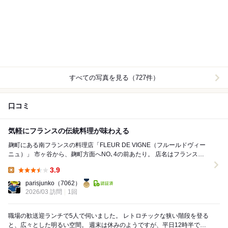
すべての写真を見る（727件）
口コミ
気軽にフランスの伝統料理が味わえる
麹町にある南フランスの料理店「FLEUR DE VIGNE（フルールドヴィー
ニュ）」 市ヶ谷から、麹町方面へNO､4の前あたり。 店名はフランス語
で「ブドウの花」。 ...
3.9
Lunch:
parisjunko
（7062）
2026/03 訪問
1回
職場の歓送迎ランチで5人で伺いました。 レトロチックな狭い階段を登る
と、広々とした明るい空間。 週末は休みのようですが、平日12時半で