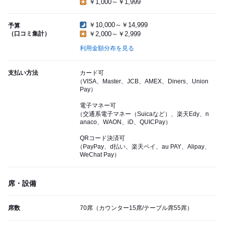
￥1,000～￥1,999
￥10,000～￥14,999
予算
（口コミ集計）
￥2,000～￥2,999
利用金額分布を見る
支払い方法
カード可
（VISA、Master、JCB、AMEX、Diners、Union
Pay）
電子マネー可
（交通系電子マネー（Suicaなど）、楽天Edy、n
anaco、WAON、iD、QUICPay）
QRコード決済可
（PayPay、d払い、楽天ペイ、au PAY、Alipay、
WeChat Pay）
席・設備
席数
70席（カウンター15席/テーブル席55席）