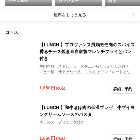
テーブル席
カウンター
貸切
座席をもっと見る
コース
【LUNCH 】プロヴァンス風鶏モモ肉のスパイス
香るチーズ焼き＆自家製フレンチフライとパン
付き
鶏肉をローストし、ソースを上からたっぷりとかけチー
ズと一緒に仕上げた一品。 こちらはワンプレートとなっ
ておりサラダと付け合わせ、自家製パンが入っている内
容になっております。時間がない方でもお楽しみいただ
1,680
円
(税込)
けます。
詳細・予約
【LUNCH 】和牛ほほ肉の低温ブレゼ 牛ブイヨ
ンクリームソースのパスタ
本日のスープとサラダ付き
1,860
円
(税込)
詳細・予約