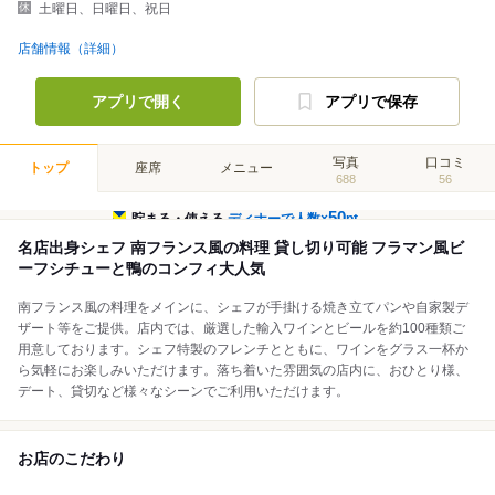
土曜日、日曜日、祝日
店舗情報（詳細）
アプリで開く
アプリで保存
写真
口コミ
トップ
座席
メニュー
688
56
50
貯まる・使える
ディナーで人数×
pt
名店出身シェフ 南フランス風の料理 貸し切り可能 フラマン風ビ
ーフシチューと鴨のコンフィ大人気
南フランス風の料理をメインに、シェフが手掛ける焼き立てパンや自家製デ
ザート等をご提供。店内では、厳選した輸入ワインとビールを約100種類ご
用意しております。シェフ特製のフレンチとともに、ワインをグラス一杯か
ら気軽にお楽しみいただけます。落ち着いた雰囲気の店内に、おひとり様、
デート、貸切など様々なシーンでご利用いただけます。
お店のこだわり