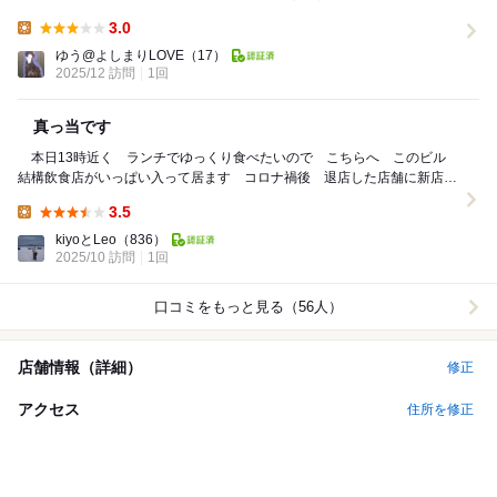
も、私達以外には1組だけしかいませんでした...
3.0
Lunch:
ゆう@よしまりLOVE
（17）
2025/12 訪問
1回
真っ当です
本日13時近く ランチでゆっくり食べたいので こちらへ このビル
結構飲食店がいっぱい入って居ます コロナ禍後 退店した店舗に新店舗
が入って楽しんでします ここはお初で 急な階段...
3.5
Lunch:
kiyoとLeo
（836）
2025/10 訪問
1回
口コミをもっと見る（56人）
店舗情報（詳細）
修正
アクセス
住所を修正