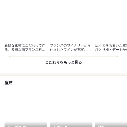
新鮮な素材にこだわって作
フランスのワイナリーから
広々と落ち着いた空
る、多彩な南フランス料理
仕入れたワインが充実。ペ
ひとり様・デートか
に舌鼓
アリングも◎
貸切まで◎
こだわりをもっと見る
座席