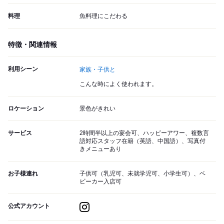
料理
魚料理にこだわる
特徴・関連情報
利用シーン
家族・子供と
こんな時によく使われます。
ロケーション
景色がきれい
サービス
2時間半以上の宴会可、ハッピーアワー、複数言
語対応スタッフ在籍（英語、中国語）、写真付
きメニューあり
お子様連れ
子供可（乳児可、未就学児可、小学生可）、ベ
ビーカー入店可
公式アカウント