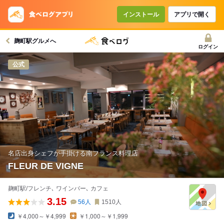
インストール
アプリで開く
麹町駅グルメへ
ログイン
公式
名店出身シェフが手掛ける南フランス料理店
FLEUR DE VIGNE
麹町駅/フレンチ､ ワインバー､ カフェ
3.15
56
人
1510
人
￥4,000～￥4,999
￥1,000～￥1,999