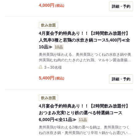
4,000
円
(税込)
詳細・予約
飲み放題
4月宴会予約特典あり！！【2時間飲み放題付】
人気串3種と若鶏の水炊き鍋コース5,400円≪全
10品≫
10品
奥州美鶏が味わえる、奥州美鶏とつくねの水炊き鍋や奥
州美鶏むね肉のたたきのよだれ鶏、マルキン醤油唐揚げ
のチキン南蛮などとり鉄の逸品料理をお楽しみください
3～30名様
4月宴会予約特典！！ 店長の地元の頚城酒造さんの「越
路乃紅梅 純米酒」当店一番人気！を人数分お楽しみい
5,400
円
(税込)
詳細・予約
ただけます。 冷でも燗でもお好みで堪能してください！
飲み放題
4月宴会予約特典あり！！【2時間飲み放題付】
おつまみ充実!とり鉄の選べる特選鍋コース
6,000円≪全11品≫
11品
奥州美鶏が味わえる2種の選べる鍋は、奥州美鶏とつく
ねの水炊き鍋・奥州美鶏のピリ辛坦々鍋からお選びいた