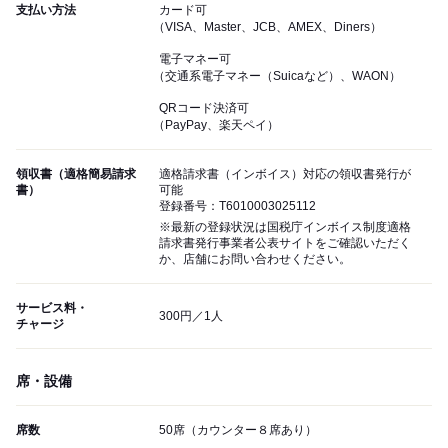
支払い方法
カード可
（VISA、Master、JCB、AMEX、Diners）
電子マネー可
（交通系電子マネー（Suicaなど）、WAON）
QRコード決済可
（PayPay、楽天ペイ）
領収書（適格簡易請求
適格請求書（インボイス）対応の領収書発行が
書）
可能
登録番号：T6010003025112
※最新の登録状況は国税庁インボイス制度適格
請求書発行事業者公表サイトをご確認いただく
か、店舗にお問い合わせください。
サービス料・
300円／1人
チャージ
席・設備
席数
50席（カウンター８席あり）