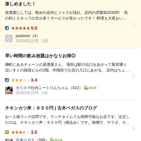
楽しめました！
居酒屋にしては、暗めの店内とジャズが流れ、店内の雰囲気GOOD! 気
の利くスタッフの方が多くサービスが良かったです！ 料理も大変おいし
かったです。(＾＾) トイレも清潔に保たれており神経質な私も気持ちよく
5.0
使用できました。 音楽、映画、旅が好きな店長さんが明るく気さくで、
Dinner:
楽しいお話をたくさんしてくれました。 来店時、ちょっと寒かったんで
jackmoo
（4）
すが、すぐにヒーターを持ってきてくれたりといたれりつ...
2009/03 訪問
1回
早い時間の飲み放題はかなりお得◎
麹町にあるチェーンの居酒屋さん。 場所は駅の出口をあがって新宿通り
沿いすぐの雑居ビルの2階。外階段でお店の入口にあがる。 店内はちょっ
と迷路っぽく左右に客席がある。左側はずいぶ...
3.4
Dinner:
カリスマ社内ニートりんちゃん
（422）
2026/08 訪問
1回
チキンカツ丼：９５０円 | 古木ベガスのブログ
お一人様ランチ訪問です。ランチタイムでも喫煙可能なお店です。注文し
たのは、チキンカツ丼：９５０円（税込み）です。味噌汁、サラダ、小鉢
（豆腐）付き。メインのチキンカツ丼もボリュームあ...
3.5
Lunch:
古木ベガス
（398）