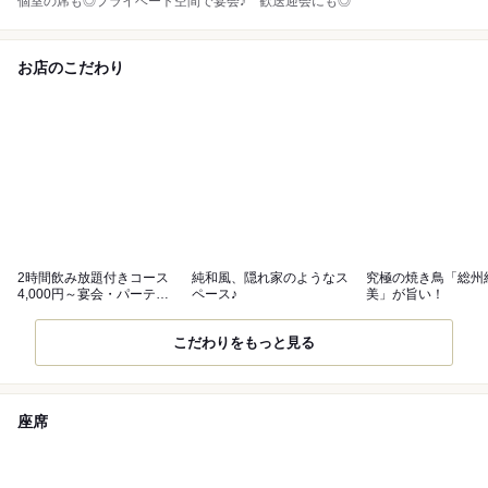
個室の席も◎プライベート空間で宴会♪ 歓送迎会にも◎
お店のこだわり
2時間飲み放題付きコース
純和風、隠れ家のようなス
究極の焼き鳥「総州
4,000円～宴会・パーティ
ペース♪
美」が旨い！
ーに◎
こだわりをもっと見る
座席