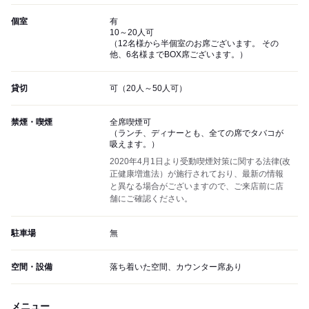
個室
有
10～20人可
（12名様から半個室のお席ございます。 その
他、6名様までBOX席ございます。）
貸切
可（20人～50人可）
禁煙・喫煙
全席喫煙可
（ランチ、ディナーとも、全ての席でタバコが
吸えます。）
2020年4月1日より受動喫煙対策に関する法律(改
正健康増進法）が施行されており、最新の情報
と異なる場合がございますので、ご来店前に店
舗にご確認ください。
駐車場
無
空間・設備
落ち着いた空間、カウンター席あり
メニュー