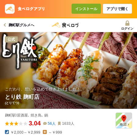
コースで使えるクーポン
戻る
インストール
アプリで開く
麹町駅グルメへ
クーポンを利用せず予約する
ログイン
公式
こだわり、想いを込めて焼き上げました！
とり鉄 麹町店
(とりてつ)
麹町駅/居酒屋､ 焼き鳥､ 鍋
3.04
56
人
1633
人
￥2,000～￥2,999
～￥999