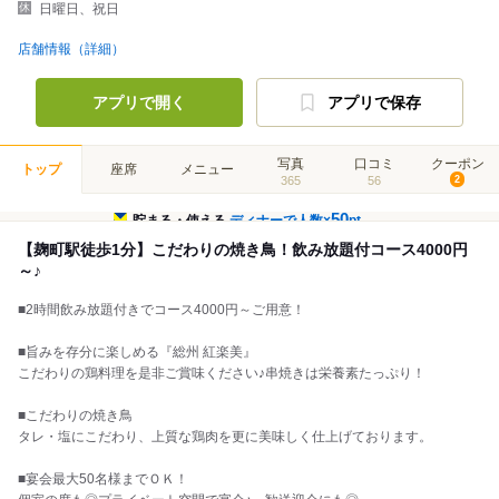
日曜日、祝日
店舗情報（詳細）
アプリで開く
アプリで保存
写真
口コミ
クーポン
トップ
座席
メニュー
365
56
2
50
貯まる・使える
ディナーで人数×
pt
【麹町駅徒歩1分】こだわりの焼き鳥！飲み放題付コース4000円
～♪
■2時間飲み放題付きでコース4000円～ご用意！
■旨みを存分に楽しめる『総州 紅楽美』
こだわりの鶏料理を是非ご賞味ください♪串焼きは栄養素たっぷり！
■こだわりの焼き鳥
タレ・塩にこだわり、上質な鶏肉を更に美味しく仕上げております。
■宴会最大50名様までＯＫ！