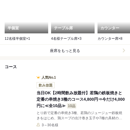
半個室
テーブル席
カウンター
12名様半個室×1
4名様テーブル席×3
カウンター席×8
座席をもっと見る
コース
人気No.1
飲み放題
当日OK【2時間飲み放題付】若鶏の鉄板焼きと
定番の串焼き3種のコース4,800円⇒今だけ4,000
円に≪全10品≫
10品
とり鉄で定番の串焼き3種、若鶏のジュージュー鉄板焼
きをはじめ、鶏スープの出汁巻き玉子や7種の具材のお
つまみ春巻き等、お酒がすすむ逸品料理をバランスよく
3～30名様
取り揃えました。