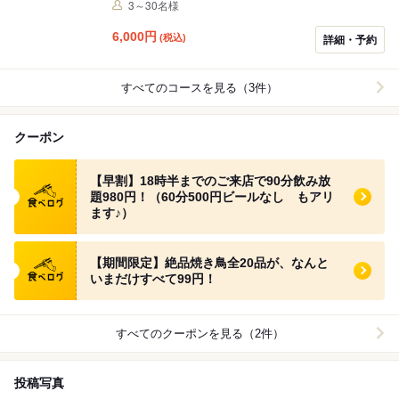
だけます。ほか奥州美鶏のたたき 岩塩盛り、名物の手羽
3～30名様
先パンチなど、お酒に合うおつまみも充実の大満足コー
スです。 4月宴会予約特典 店長の地元の頚城酒造さんの
6,000
円
(税込)
詳細・予約
「越路乃紅梅 純米酒」当店一番人気！を人数分お楽し
みいただけます。 冷でも燗でもお好みで堪能してくださ
い！
すべてのコースを見る（3件）
クーポン
食べログ クーポン
【早割】18時半までのご来店で90分飲み放
題980円！（60分500円ビールなし もアリ
ます♪）
食べログ クーポン
【期間限定】絶品焼き鳥全20品が、なんと
いまだけすべて99円！
すべてのクーポンを見る（2件）
投稿写真