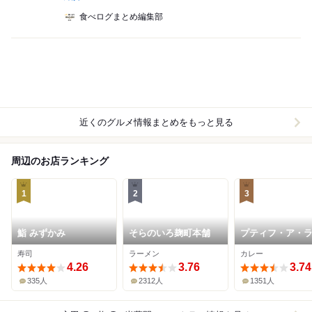
食べログまとめ編集部
近くのグルメ情報まとめをもっと見る
周辺のお店ランキング
1
2
3
鮨 みずかみ
そらのいろ麹町本舗
プティフ・ア・
ンパーニュ
寿司
ラーメン
カレー
4.26
3.76
3.74
335人
2312人
1351人