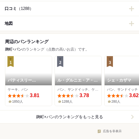
口コミ
（1288）
地図
周辺のパンランキング
麹町
×
パン
のランキング（点数の高いお店）です。
1
2
3
パティスリー
ル・グルニエ・ア・パ
シェ・カザマ
SATSUKI
ン 麹町店
ケーキ、パン
パン、サンドイッチ、ケーキ
パン、サンドイッチ
3.81
3.78
3.62
1850人
1288人
280人
麹町×パン
のランキングをもっと見る
広告を非表示