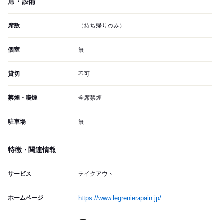
席・設備
席数
（持ち帰りのみ）
個室
無
貸切
不可
禁煙・喫煙
全席禁煙
駐車場
無
特徴・関連情報
サービス
テイクアウト
ホームページ
https://www.legrenierapain.jp/