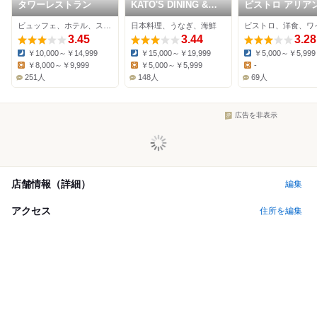
タワーレストラン
KATO'S DINING &
ビストロ アリア
BAR
ビュッフェ、ホテル、スイーツ
日本料理、うなぎ、海鮮
3.45
3.44
3.28
￥10,000～￥14,999
￥15,000～￥19,999
￥5,000～￥5,999
Dinner:
Dinner:
Dinner:
￥8,000～￥9,999
￥5,000～￥5,999
-
Lunch:
Lunch:
Lunch:
251人
148人
69人
広告を非表示
店舗情報（詳細）
編集
アクセス
住所を編集