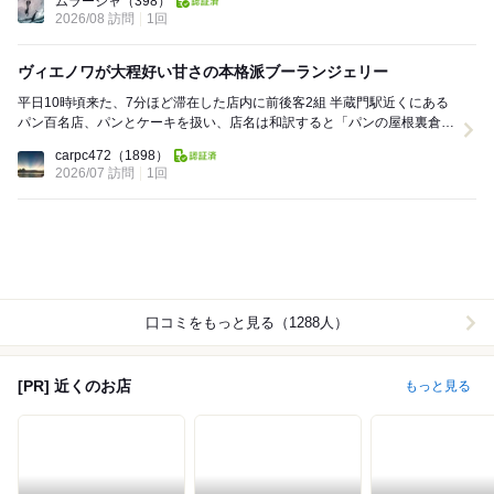
ムラージャ
（398）
2026/08 訪問
1回
ヴィエノワが大程好い甘さの本格派ブーランジェリー
平日10時頃来た、7分ほど滞在した店内に前後客2組 半蔵門駅近くにある
パン百名店、パンとケーキを扱い、店名は和訳すると「パンの屋根裏倉
庫」、本店はフランスでここは日本1号店 ...
carpc472
（1898）
2026/07 訪問
1回
口コミをもっと見る（1288人）
[PR] 近くのお店
もっと見る