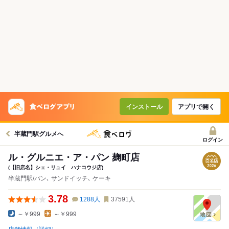
インストール
アプリで開く
半蔵門駅グルメへ
ログイン
ル・グルニエ・ア・パン 麹町店
(【旧店名】シェ・リュイ ハナコウジ店)
半蔵門駅/パン､ サンドイッチ､ ケーキ
3.78
1288
人
37591
人
～￥999
～￥999