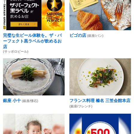
完璧な生ビール体験を。ザ・パ
ビゴの店
(銀座/パン)
ーフェクト黒ラベルが飲めるお
店
(サッポロビール)
銀座 小十
フランス料理 榛名 三笠会館本店
(銀座/懐石)
(銀座/フレンチ)