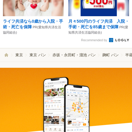
ライフ共済なら0歳から入院・手
月々500円のライフ共済 入院・
術・死亡を保障
手術・死亡を85歳まで保障
PR(愛知県共済生活
PR(愛
協同組合)
知県共済生活協同組合)
Recommended by
東京
東京 パン
赤坂・永田町・溜池 パン
麹町 パン
半