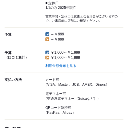
■ 定休日
1/1のみ 2025年現在
営業時間・定休日は変更となる場合がございますの
で、ご来店前に店舗にご確認ください。
～￥999
予算
～￥999
￥1,000～￥1,999
予算
（口コミ集計）
￥1,000～￥1,999
利用金額分布を見る
支払い方法
カード可
（VISA、Master、JCB、AMEX、Diners）
電子マネー可
（交通系電子マネー（Suicaなど））
QRコード決済可
（PayPay、Alipay）