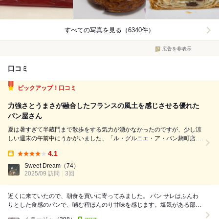
すべての写真を見る（6340件）
広告を非表示
口コミ
ピックアップ！口コミ
力強さとうまさが融合したフランスの風土を感じさせる優れた
パン屋さん
夏は暑すぎて半蔵門まで散歩をする気力が湧かなかったのですが、少し涼
しい週末の午前中にうかがいました、「ル・グルニエ・ア・パン麹町店」
さん。朝早くから開いているところが既にパリのパン屋さんの佇まいで
4.1
す。この日に買ったのは、クロワッサンのサンドイッチ、ガーリックバゲ
Takeout:
ット、クロワッサンダマンド、クリーム入...
Sweet Dream
（74）
2025/09 訪問
3回
近くに来ていたので、朝食を買いに寄ってみました。 パン サレはふんわ
りとした食感のパンで、噛む程ほんのり甘味を感じます。塩気がある部分
もあるので、味わいにコントラストがあるの...