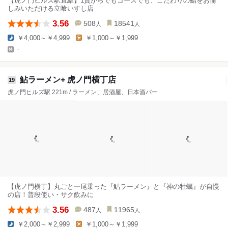
【虎ノ門ヒルズ駅直結】1貫からでもコースでも、こだわりの鮨をお愉
しみいただける立喰いすし店
3.56
508
18541
人
人
￥4,000～￥4,999
￥1,000～￥1,999
-
鮎ラーメン+ 虎ノ門横丁店
19
虎ノ門ヒルズ駅 221m / ラーメン、居酒屋、日本酒バー
【虎ノ門横丁】丸ごと一尾乗った『鮎ラーメン』と『神の牡蠣』が自慢
の店！普段使い・サク飲みに
3.56
487
11965
人
人
￥2,000～￥2,999
￥1,000～￥1,999