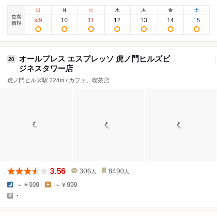
日
月
火
水
木
金
土
空席
9
10
11
12
13
14
15
8
/
情報
オールプレス エスプレッソ 虎ノ門ヒルズビ
20
ジネスタワー店
虎ノ門ヒルズ駅 224m / カフェ、喫茶店
3.56
306
8490
人
人
～￥999
～￥999
-