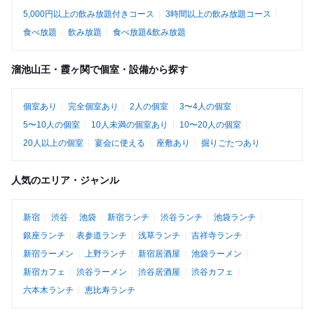
5,000円以上の飲み放題付きコース
3時間以上の飲み放題コース
食べ放題
飲み放題
食べ放題&飲み放題
溜池山王・霞ヶ関で個室・設備から探す
個室あり
完全個室あり
2人の個室
3〜4人の個室
5〜10人の個室
10人未満の個室あり
10〜20人の個室
20人以上の個室
宴会に使える
座敷あり
掘りごたつあり
人気のエリア・ジャンル
新宿
渋谷
池袋
新宿ランチ
渋谷ランチ
池袋ランチ
銀座ランチ
表参道ランチ
浅草ランチ
吉祥寺ランチ
新宿ラーメン
上野ランチ
新宿居酒屋
池袋ラーメン
新宿カフェ
渋谷ラーメン
渋谷居酒屋
渋谷カフェ
六本木ランチ
恵比寿ランチ