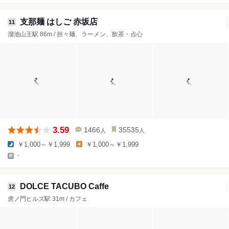
支那麺 はしご 赤坂店
11
溜池山王駅 86m / 担々麺、ラーメン、飲茶・点心
3.59
1466
35535
人
人
￥1,000～￥1,999
￥1,000～￥1,999
-
DOLCE TACUBO Caffe
12
虎ノ門ヒルズ駅 31m / カフェ