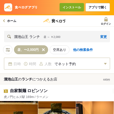
インストール
アプリで開く
ホーム
ログイン
変更
溜池山王 ランチ
昼 ～ ￥2,000
昼、〜2,000円
空席あり
他の検索条件
日時
時間
人数
でネット予約
溜池山王
の
ランチ
につかえる
お店
449
件
自家製麺 ロビンソン
1
虎ノ門ヒルズ駅 169m / ラーメン