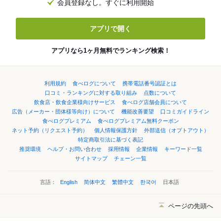
会員登録なし。すぐに利用開始
アプリで開く
アプリなら1ヶ月無料でランキング検索！
利用規約
食べログについて
携帯電話番号認証とは
口コミ・ランキングに対する取り組み
点数について
飲食店・飲食企業様向けサービス
食べログ店舗会員について
広告（メーカー・団体様等向け）について
機能改善要望
口コミガイドライン
食べログプレミアム
食べログプレミアム無料クーポン
ネット予約（リクエスト予約）
個人情報保護方針
外部送信（オプトアウト）
特定商取引法に基づく表記
推奨環境
ヘルプ・お問い合わせ
採用情報
企業情報
キーワード一覧
サイトマップ
チェーン一覧
言語：
English
简体中文
繁體中文
한국어
日本語
ページの先頭へ