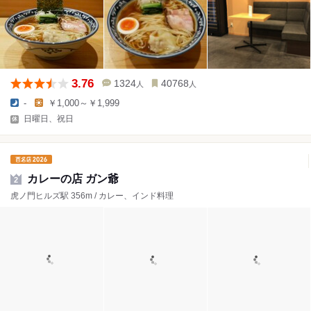
3.76
1324
40768
人
人
-
￥1,000～￥1,999
日曜日、祝日
カレーの店 ガン爺
2
虎ノ門ヒルズ駅 356m / カレー、インド料理