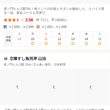
虎ノ門ヒルズ駅3分！南インドの伝統とモダンが融合した、スパイス香
る一品。宴会コースも充実◎
3.56
717
19060
人
人
￥2,000～￥2,999
￥1,000～￥1,999
日
月
火
水
木
金
土
空席
9
10
11
12
13
14
15
8
/
情報
立喰すし魚河岸 山治
18
虎ノ門ヒルズ駅 31m / 立ち食い寿司、日本料理