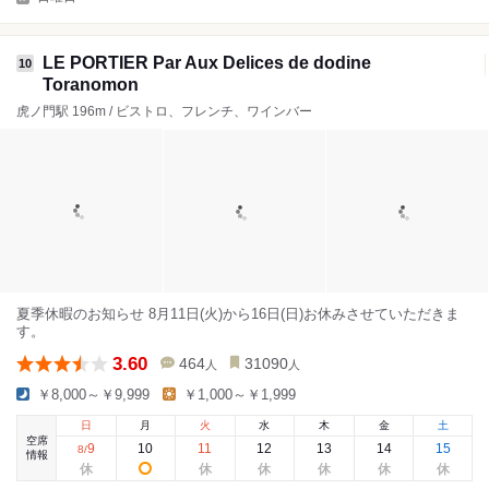
LE PORTIER Par Aux Delices de dodine
10
Toranomon
虎ノ門駅 196m / ビストロ、フレンチ、ワインバー
夏季休暇のお知らせ 8月11日(火)から16日(日)お休みさせていただきま
す。
3.60
464
31090
人
人
￥8,000～￥9,999
￥1,000～￥1,999
日
月
火
水
木
金
土
空席
9
10
11
12
13
14
15
8
/
情報