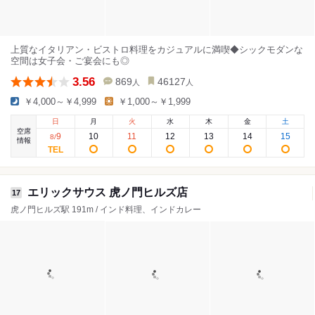
上質なイタリアン・ビストロ料理をカジュアルに満喫◆シックモダンな
空間は女子会・ご宴会にも◎
3.56
869
46127
人
人
￥4,000～￥4,999
￥1,000～￥1,999
日
月
火
水
木
金
土
空席
9
10
11
12
13
14
15
8
/
情報
エリックサウス 虎ノ門ヒルズ店
17
虎ノ門ヒルズ駅 191m / インド料理、インドカレー