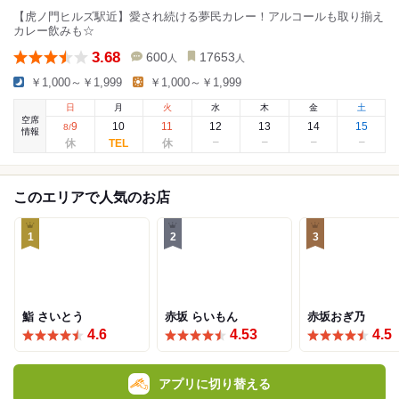
【虎ノ門ヒルズ駅近】愛され続ける夢民カレー！アルコールも取り揃え
カレー飲みも☆
3.68
600
17653
人
人
￥1,000～￥1,999
￥1,000～￥1,999
日
月
火
水
木
金
土
空席
9
10
11
12
13
14
15
8
/
情報
このエリアで人気のお店
1
2
3
鮨 さいとう
赤坂 らいもん
赤坂おぎ乃
4.6
4.53
4.5
アプリに切り替える