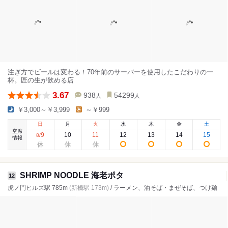
注ぎ方でビールは変わる！70年前のサーバーを使用したこだわりの一
杯。匠の生が飲める店
3.67
938
54299
人
人
￥3,000～￥3,999
～￥999
日
月
火
水
木
金
土
空席
9
10
11
12
13
14
15
8
/
情報
SHRIMP NOODLE 海老ポタ
12
虎ノ門ヒルズ駅 785m
(新橋駅 173m)
/ ラーメン、油そば・まぜそば、つけ麺