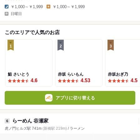
￥1,000～￥1,999
￥1,000～￥1,999
日曜日
このエリアで人気のお店
1
2
3
鮨 さいとう
赤坂 らいもん
赤坂おぎ乃
4.6
4.53
4.5
アプリに切り替える
らーめん 谷瀬家
6
虎ノ門ヒルズ駅 741m
(新橋駅 219m)
/ ラーメン