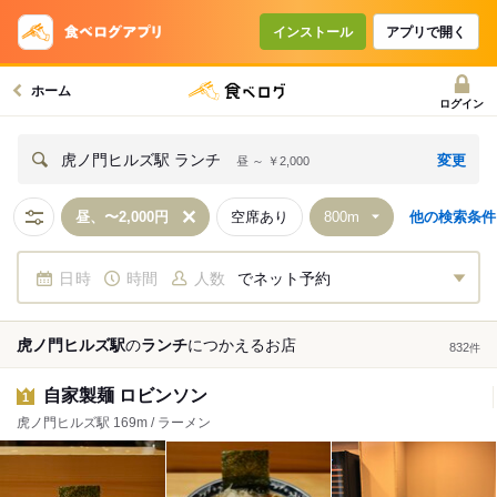
インストール
アプリで開く
ホーム
ログイン
変更
虎ノ門ヒルズ駅 ランチ
昼 ～ ￥2,000
昼、〜2,000円
空席あり
他の検索条件
日時
時間
人数
でネット予約
虎ノ門ヒルズ駅
の
ランチ
につかえる
お店
832
件
自家製麺 ロビンソン
1
虎ノ門ヒルズ駅 169m / ラーメン