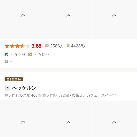
3.68
2586
44288
人
人
～￥999
～￥999
-
ヘッケルン
7
虎ノ門ヒルズ駅 408m
(虎ノ門駅 322m)
/ 喫茶店、カフェ、スイーツ