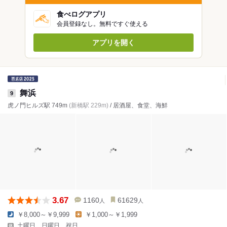
食べログアプリ
会員登録なし。無料ですぐ使える
アプリを開く
舞浜
9
虎ノ門ヒルズ駅 749m
(新橋駅 229m)
/ 居酒屋、食堂、海鮮
3.67
1160
61629
人
人
￥8,000～￥9,999
￥1,000～￥1,999
土曜日、日曜日、祝日