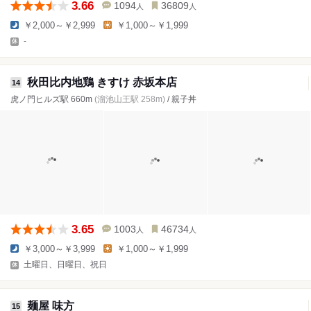
3.66
1094
36809
人
人
￥2,000～￥2,999
￥1,000～￥1,999
-
秋田比内地鶏 きすけ 赤坂本店
14
虎ノ門ヒルズ駅 660m
(溜池山王駅 258m)
/ 親子丼
3.65
1003
46734
人
人
￥3,000～￥3,999
￥1,000～￥1,999
土曜日、日曜日、祝日
麺屋 味方
15