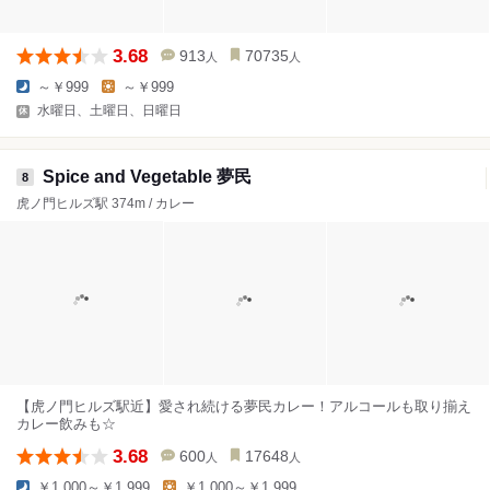
3.68
913
70735
人
人
～￥999
～￥999
水曜日、土曜日、日曜日
Spice and Vegetable 夢民
8
虎ノ門ヒルズ駅 374m / カレー
【虎ノ門ヒルズ駅近】愛され続ける夢民カレー！アルコールも取り揃え
カレー飲みも☆
3.68
600
17648
人
人
￥1,000～￥1,999
￥1,000～￥1,999