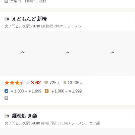
土曜日、日曜日、祝日
えどもんど 新橋
18
虎ノ門ヒルズ駅 787m
(新橋駅 288m)
/ ラーメン
3.62
725
13205
人
人
￥1,000～￥1,999
￥1,000～￥1,999
-
麺恋処 き楽
19
虎ノ門ヒルズ駅 693m
(御成門駅 341m)
/ ラーメン、つけ麺