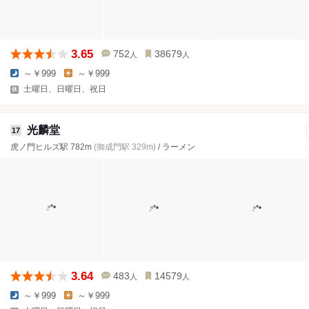
3.65
752
38679
人
人
～￥999
～￥999
土曜日、日曜日、祝日
光麟堂
17
虎ノ門ヒルズ駅 782m
(御成門駅 329m)
/ ラーメン
3.64
483
14579
人
人
～￥999
～￥999