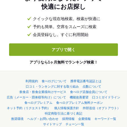
快適にお店探し
クイックな現在地検索。検索が快適に
予約も簡単。空席をスムーズに検索
会員登録なし。すぐに利用開始
アプリで開く
アプリなら1ヶ月無料でランキング検索！
利用規約
食べログについて
携帯電話番号認証とは
口コミ・ランキングに対する取り組み
点数について
飲食店・飲食企業様向けサービス
食べログ店舗会員について
広告（メーカー・団体様等向け）について
機能改善要望
口コミガイドライン
食べログプレミアム
食べログプレミアム無料クーポン
ネット予約（リクエスト予約）
個人情報保護方針
外部送信（オプトアウト）
特定商取引法に基づく表記
推奨環境
ヘルプ・お問い合わせ
採用情報
企業情報
キーワード一覧
サイトマップ
チェーン一覧