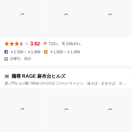
3.62
720
18643
人
人
￥1,000～￥1,999
￥1,000～￥1,999
日曜日、祝日
麺尊 RAGE 麻布台ヒルズ
20
虎ノ門ヒルズ駅 765m
(神谷町駅 224m)
/ ラーメン、油そば・まぜそば、カレー