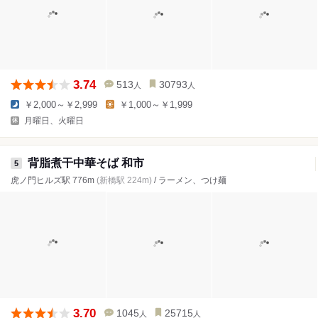
3.74
513
30793
人
人
￥2,000～￥2,999
￥1,000～￥1,999
月曜日、火曜日
背脂煮干中華そば 和市
5
虎ノ門ヒルズ駅 776m
(新橋駅 224m)
/ ラーメン、つけ麺
3.70
1045
25715
人
人