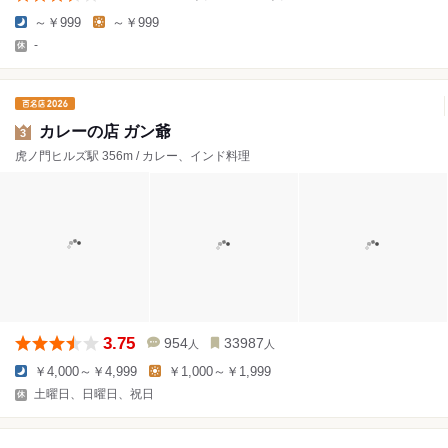
～￥999
～￥999
-
カレーの店 ガン爺
3
虎ノ門ヒルズ駅 356m / カレー、インド料理
3.75
954
33987
人
人
￥4,000～￥4,999
￥1,000～￥1,999
土曜日、日曜日、祝日