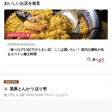
おいしいお店を発見
3.5以下のうまい店
2026年08月04日(火)
〈食べログ3.5以下のうまい店〉ここは通いたい！ 現代の感性が光
るスペイン郷土料理
黒豚とんかつ ほり壱
4
虎ノ門ヒルズ駅 747m
(新橋駅 263m)
/ とんかつ