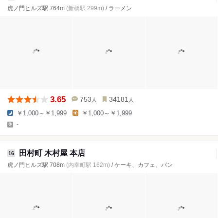
虎ノ門ヒルズ駅 764m
(新橋駅 299m)
/ ラーメン
3.65
753
34181
人
人
￥1,000～￥1,999
￥1,000～￥1,999
-
田村町 木村屋 本店
16
虎ノ門ヒルズ駅 708m
(内幸町駅 162m)
/ ケーキ、カフェ、パン