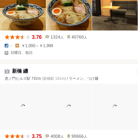
3.76
1324
40760
人
人
-
￥1,000～￥1,999
日曜日、祝日
新橋 纏
2
虎ノ門ヒルズ駅 792m
(新橋駅 191m)
/ ラーメン、つけ麺
3.75
4008
90666
人
人