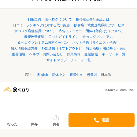
利用規約
食べログについて
携帯電話番号認証とは
口コミ・ランキングに対する取り組み
飲食店・飲食企業様向けサービス
食べログ店舗会員について
広告（メーカー・団体様等向け）について
機能改善要望
口コミガイドライン
食べログプレミアム
食べログプレミアム無料クーポン
ネット予約（リクエスト予約）
個人情報保護方針
外部送信（オプトアウト）
特定商取引法に基づく表記
推奨環境
ヘルプ・お問い合わせ
採用情報
企業情報
キーワード一覧
サイトマップ
チェーン一覧
言語：
English
简体中文
繁體中文
한국어
日本語
©Kakaku.com, Inc.
電話
行った
保存
共有