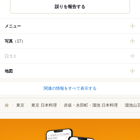
誤りを報告する
メニュー
写真
（17）
口コミ
地図
関連の情報をすべて表示する
東京
東京 日本料理
赤坂・永田町・溜池 日本料理
溜池山王