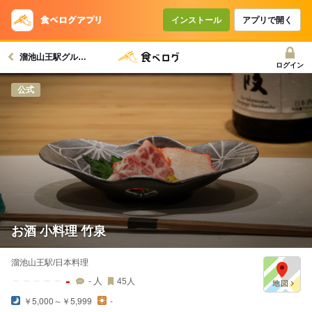
インストール
アプリで開く
溜池山王駅グルメへ
ログイン
公式
お酒 小料理 竹泉
溜池山王駅/日本料理
-
人
-
45
人
￥5,000～￥5,999
-