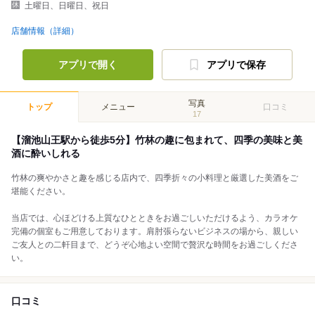
土曜日、日曜日、祝日
店舗情報（詳細）
アプリで開く
アプリで保存
写真
トップ
メニュー
口コミ
17
【溜池山王駅から徒歩5分】竹林の趣に包まれて、四季の美味と美
酒に酔いしれる
竹林の爽やかさと趣を感じる店内で、四季折々の小料理と厳選した美酒をご
堪能ください。
当店では、心ほどける上質なひとときをお過ごしいただけるよう、カラオケ
完備の個室もご用意しております。肩肘張らないビジネスの場から、親しい
ご友人との二軒目まで、どうぞ心地よい空間で贅沢な時間をお過ごしくださ
い。
口コミ