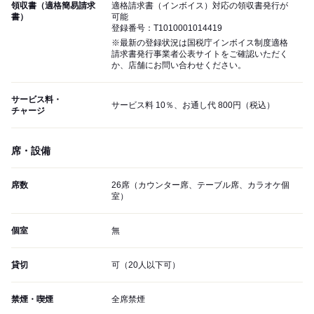
領収書（適格簡易請求
適格請求書（インボイス）対応の領収書発行が
書）
可能
登録番号：T1010001014419
※最新の登録状況は国税庁インボイス制度適格
請求書発行事業者公表サイトをご確認いただく
か、店舗にお問い合わせください。
サービス料・
サービス料 10％、お通し代 800円（税込）
チャージ
席・設備
席数
26席（カウンター席、テーブル席、カラオケ個
室）
個室
無
貸切
可（20人以下可）
禁煙・喫煙
全席禁煙