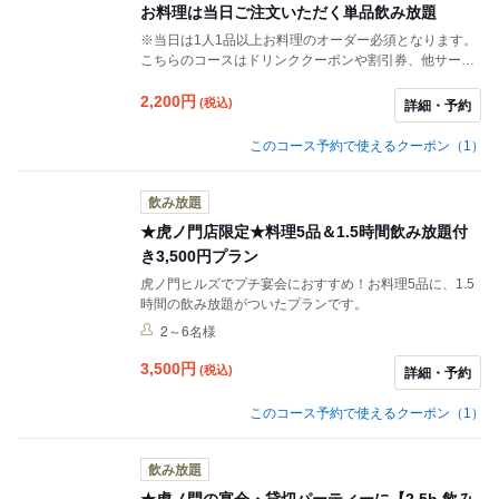
お料理は当日ご注文いただく単品飲み放題
※当日は1人1品以上お料理のオーダー必須となります。
こちらのコースはドリンククーポンや割引券、他サービ
スとの併用はできません。また下記【注意事項】を必ず
読んでいただきご納得いただけましたらご予約くださ
2,200
円
(税込)
詳細・予約
い。
このコース予約で使えるクーポン（1）
飲み放題
★虎ノ門店限定★料理5品＆1.5時間飲み放題付
き3,500円プラン
虎ノ門ヒルズでプチ宴会におすすめ！お料理5品に、1.5
時間の飲み放題がついたプランです。
2～6名様
3,500
円
(税込)
詳細・予約
このコース予約で使えるクーポン（1）
飲み放題