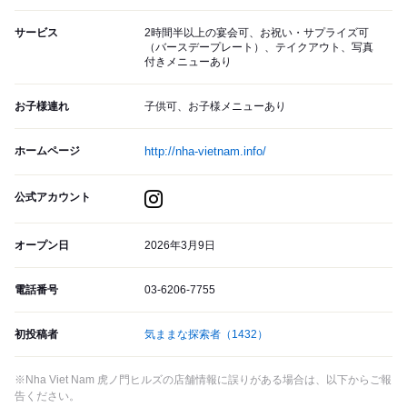
サービス
2時間半以上の宴会可、お祝い・サプライズ可
（バースデープレート）、テイクアウト、写真
付きメニューあり
お子様連れ
子供可、お子様メニューあり
ホームページ
http://nha-vietnam.info/
公式アカウント
オープン日
2026年3月9日
電話番号
03-6206-7755
初投稿者
気ままな探索者
（1432）
※Nha Viet Nam 虎ノ門ヒルズの店舗情報に誤りがある場合は、以下からご報
告ください。