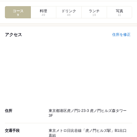
コース
料理
ドリンク
ランチ
写真
9
49
46
19
11
アクセス
住所を修正
住所
東京都港区虎ノ門1-23-3 虎ノ門ヒルズ森タワー
3F
交通手段
東京メトロ日比谷線「虎ノ門ヒルズ駅」B1出口
直結