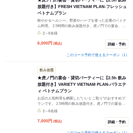
★虎ノ門の宴会・貸切パーティーに【2.5h 飲み
放題付き】FRESH VIETNAM PLAN-フレッシュ
ベトナムプラン
軽やか＆ヘルシー。野菜やハーブを使った定番のベトナ
ム料理。 2.5時間の飲み放題付き。虎ノ門での宴会、貸
切りにおすすめにぜひご検討ください。
2～6名様
6,000
円
(税込)
詳細・予約
このコース予約で使えるクーポン（1）
飲み放題
★虎ノ門の宴会・貸切パーティーに【2.5h 飲み
放題付き】VARIETY VIETNAM PLAN-バラエテ
ィ ベトナムプラン
お店の人気料理を網羅した"いいとこ取り"のおすすめプ
ランです。 2.5時間の飲み放題付き。虎ノ門での宴会、
貸切りにおすすめにぜひご検討ください。
2～6名様
7,000
円
(税込)
詳細・予約
このコース予約で使えるクーポン（1）