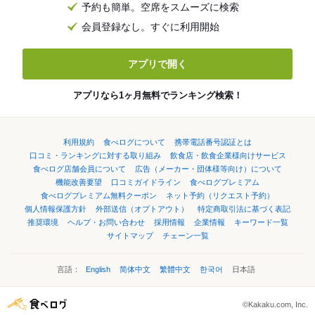
予約も簡単。空席をスムーズに検索
会員登録なし。すぐに利用開始
アプリで開く
アプリなら1ヶ月無料でランキング検索！
利用規約
食べログについて
携帯電話番号認証とは
口コミ・ランキングに対する取り組み
飲食店・飲食企業様向けサービス
食べログ店舗会員について
広告（メーカー・団体様等向け）について
機能改善要望
口コミガイドライン
食べログプレミアム
食べログプレミアム無料クーポン
ネット予約（リクエスト予約）
個人情報保護方針
外部送信（オプトアウト）
特定商取引法に基づく表記
推奨環境
ヘルプ・お問い合わせ
採用情報
企業情報
キーワード一覧
サイトマップ
チェーン一覧
言語：
English
简体中文
繁體中文
한국어
日本語
©Kakaku.com, Inc.