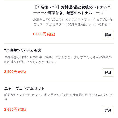
【１名様～OK】お料理7品と食後のベトナムコ
ーヒーor蓮茶付き、魅惑のベトナムコース
お誕生日や記念日にもおすすめ！トマトとたまごのとろ
とろスープからスタートのお料理7品。メインのあとの
フォーは6種からお好みをお選びいただけます。デザー
トは、サクサクのバインミー（バケット）がついたアイ
6,000
円
(税込)
詳細
スクリーム。ベトナムコーヒーまたは蓮のお茶つきで
す。大満足の内容のコース。
"ご褒美"ベトナム会席
生春巻きと日替わりの冷菜、温菜、ごはんなど。少しずつたくさんの種類の
お料理をお召し上がりいただけます。
3,500
円
(税込)
詳細
ニャーヴェトナムセット
前菜6種とフォーのセット。虎ノ門ヒルズでのお仕事帰りの夜ごはんにぴった
り。
2,680
円
(税込)
詳細