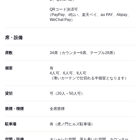
QRコード決済可
（PayPay、d払い、楽天ペイ、au PAY、Alipay、
WeChat Pay）
席・設備
席数
34席（カウンター6席、テーブル28席）
個室
有
4人可、6人可、8人可
（薄いカーテンで仕切れる半個室となります）
貸切
可（20人～50人可）
禁煙・喫煙
全席禁煙
駐車場
有（虎ノ門ヒルズ駐車場）
空間・設備
オシャレな空間、落ち着いた空間、カウンター