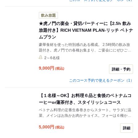
飲み放題
★虎ノ門の宴会・貸切パーティーに【2.5h 飲み
放題付き】RlCH VIETNAM PLAN-リッチ ベトナ
ムプラン
豪華食材を使った特別感のある構成。 2.5時間の飲み放
題付き。虎ノ門での各種お集まり、ご宴会ににぜひご検
討ください。
2～6名様
9,000
円
(税込)
詳細・予約
このコース予約で使えるクーポン（1）
【１名様～OK】お料理６品と食後のベトナムコ
ーヒーor蓮茶付き、スタイリッシュコース
ベトナム料理の定番生春巻きからスタート。サラダに温
菜、メインはお魚かお肉かチョイス。フォーは６種から
お好みがお選びいただけます。最後はベトナムコーヒー
または蓮のお茶と一緒にデザートをお楽しみください。
5,000
円
(税込)
詳細
１名様からご利用いただけます。