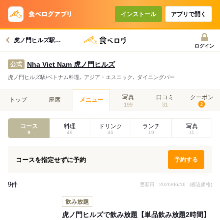
コースで使えるクーポン
戻る
インストール
アプリで開く
虎ノ門ヒルズ駅グルメへ
クーポンを利用せず予約する
ログイン
Nha Viet Nam 虎ノ門ヒルズ
公式
虎ノ門ヒルズ駅/ベトナム料理､ アジア・エスニック､ ダイニングバー
写真
口コミ
クーポン
トップ
座席
メニュー
199
31
2
コース
料理
ドリンク
ランチ
写真
9
49
46
19
11
コースを指定せずに予約
予約する
9件
更新日 : 2026/06/16
(税込価格)
飲み放題
虎ノ門ヒルズで飲み放題【単品飲み放題2時間】