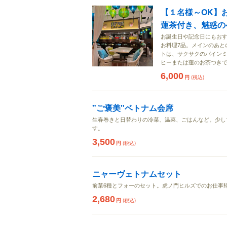
【１名様～OK】
蓮茶付き、魅惑の
お誕生日や記念日にもお
お料理7品。メインのあと
トは、サクサクのバイン
ヒーまたは蓮のお茶つき
6,000
円
(税込)
"ご褒美"ベトナム会席
生春巻きと日替わりの冷菜、温菜、ごはんなど。少し
す。
3,500
円
(税込)
ニャーヴェトナムセット
前菜6種とフォーのセット。虎ノ門ヒルズでのお仕事
2,680
円
(税込)