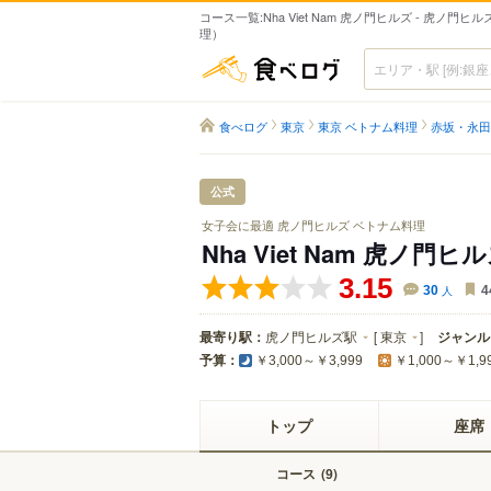
コース一覧:Nha Viet Nam 虎ノ門ヒルズ - 虎ノ門
理）
食べログ
食べログ
東京
東京 ベトナム料理
赤坂・永田
公式
女子会に最適 虎ノ門ヒルズ ベトナム料理
Nha Viet Nam 虎ノ門ヒ
3.15
30
人
4
最寄り駅：
虎ノ門ヒルズ駅
[
東京
]
ジャンル
予算：
￥3,000～￥3,999
￥1,000～￥1,9
トップ
座席
コース
(
)
9