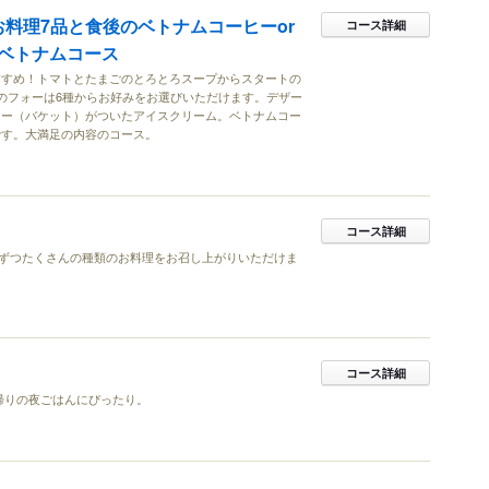
お料理7品と食後のベトナムコーヒーor
コース詳細
ベトナムコース
すすめ！トマトとたまごのとろとろスープからスタートの
のフォーは6種からお好みをお選びいただけます。デザー
ミー（バケット）がついたアイスクリーム。ベトナムコー
です。大満足の内容のコース。
コース詳細
ずつたくさんの種類のお料理をお召し上がりいただけま
コース詳細
帰りの夜ごはんにぴったり。