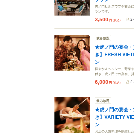
虎ノ門ヒルズでプチ宴会に
ランです。
3,500
2
円
(税込)
飲み放題
★虎ノ門の宴会・貸
き】FRESH VI
ン
軽やか＆ヘルシー。野菜や
付き。虎ノ門での宴会、
6,000
2
円
(税込)
飲み放題
★虎ノ門の宴会・貸
き】VARIETY V
ン
お店の人気料理を網羅した"