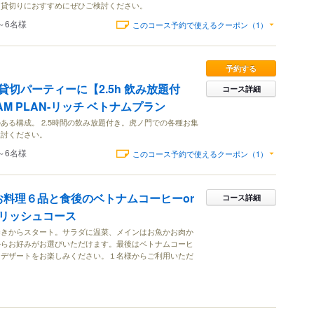
、貸切りにおすすめにぜひご検討ください。
～6名様
このコース予約で使えるクーポン（1）
予約する
切パーティーに【2.5h 飲み放題付
コース詳細
NAM PLAN-リッチ ベトナムプラン
ある構成。 2.5時間の飲み放題付き。虎ノ門での各種お集
検討ください。
～6名様
このコース予約で使えるクーポン（1）
お料理６品と食後のベトナムコーヒーor
コース詳細
リッシュコース
巻きからスタート。サラダに温菜、メインはお魚かお肉か
からお好みがお選びいただけます。最後はベトナムコーヒ
にデザートをお楽しみください。１名様からご利用いただ