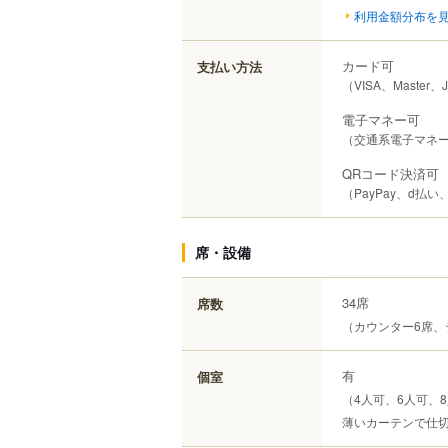
利用金額分布を
カード可
支払い方法
（VISA、Master、
電子マネー可
（交通系電子マネー（S
QRコード決済可
（PayPay、d払い、
席・設備
34席
席数
（カウンター6席、
有
個室
（4人可、6人可、
薄いカーテンで仕