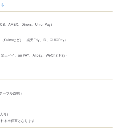
見る
JCB、AMEX、Diners、UnionPay）
uicaなど）、楽天Edy、iD、QUICPay）
楽天ペイ、au PAY、Alipay、WeChat Pay）
テーブル28席）
8人可）
切れる半個室となります