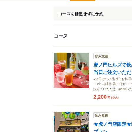
コースを指定せずに予約
コース
飲み放題
虎ノ門ヒルズで飲
当日ご注文いただ
※当日は1人1品以上お料
ーポンや割引券、他サー
読んでいただきご納得い
2,200
円
(税込)
飲み放題
★虎ノ門店限定★料
プラン