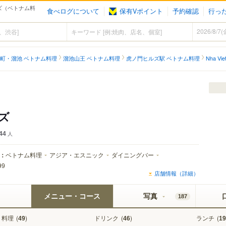
ヒルズ（ベトナム料
食べログについて
保有Vポイント
予約確認
行っ
町・溜池 ベトナム料理
溜池山王 ベトナム料理
虎ノ門ヒルズ駅 ベトナム料理
Nha V
ルズ
44
人
：
ベトナム料理
アジア・エスニック
ダイニングバー
99
店舗情報（詳細）
メニュー・コース
写真
187
料理
(
)
ドリンク
(
)
ランチ
(
49
46
19