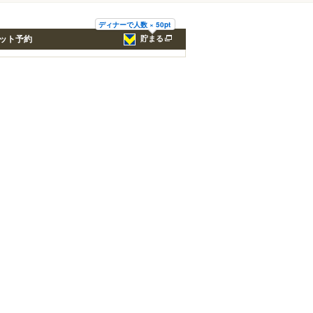
ディナーで人数 × 50pt
ット予約
貯まる