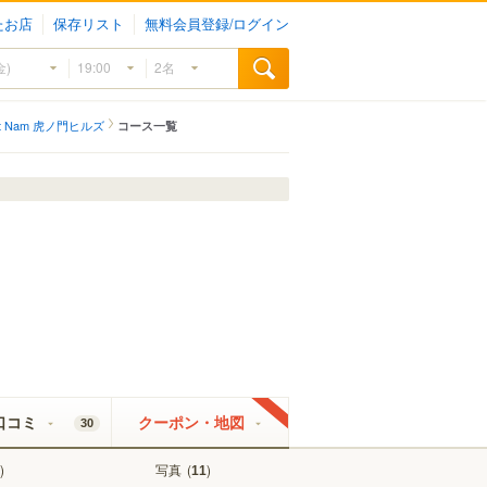
たお店
保存リスト
無料会員登録/ログイン
iet Nam 虎ノ門ヒルズ
コース一覧
口コミ
クーポン・地図
30
)
写真
(
)
11