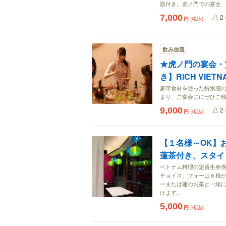
題付き。虎ノ門での宴会
7,000
2
円
(税込)
飲み放題
★虎ノ門の宴会・貸
き】RlCH VIET
豪華食材を使った特別感の
まり、ご宴会ににぜひご
9,000
2
円
(税込)
【１名様～OK】
蓮茶付き、スタイ
ベトナム料理の定番生春
チョイス。フォーは６種
ーまたは蓮のお茶と一緒
けます。
5,000
円
(税込)