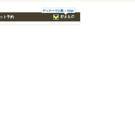
ディナーで人数 × 50pt
ット予約
貯まる