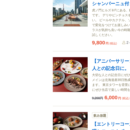
シャンパーニュ付
虎ノ門ヒルズ８Fにある、
です。 デリやピンチョス
い。 ビールやカクテル、
で変化をつけてお楽しみい
ラスが気持ち良い今の時
試しください。
9,800
2
円
(税込)
【アニバーサリー
人との記念日に。
大切な人との記念日にぜ
メインは北海道産35日熟
ます。 東京タワーを背景
にぜひ当店で楽しい時間
6,000
9,200円
円
(税込)
飲み放題
【エントリーコー