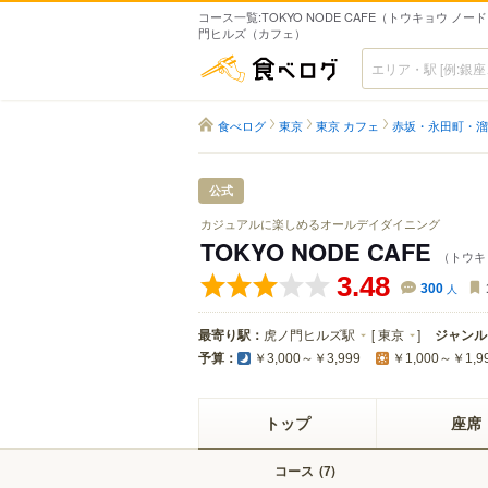
コース一覧:TOKYO NODE CAFE（トウキョウ ノード
門ヒルズ（カフェ）
食べログ
食べログ
東京
東京 カフェ
赤坂・永田町・溜
公式
カジュアルに楽しめるオールデイダイニング
TOKYO NODE CAFE
（トウキ
3.48
300
人
最寄り駅：
虎ノ門ヒルズ駅
[
東京
]
ジャンル
予算：
￥3,000～￥3,999
￥1,000～￥1,9
トップ
座席
コース
(
)
7