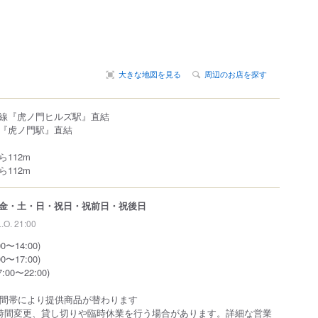
大きな地図を見る
周辺のお店を探す
線『虎ノ門ヒルズ駅』直結
『虎ノ門駅』直結
112m
112m
金・土・日・祝日・祝前日・祝後日
L.O. 21:00
〜14:00)
〜17:00)
0〜22:00)
時間帯により提供商品が替わります
時間変更、貸し切りや臨時休業を行う場合があります。詳細な営業