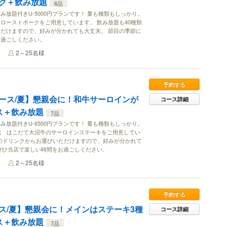
ク＋飲み放題
6品
放題付きU-5000円プランです！ 量も種類もしっかり。
ローストポークをご用意しています。 飲み放題も40種類
だけますので、好みが分かれても大丈夫。 節目の季節に
お過ごしください。
2～25名様
予約する
ース/夏】懇親会に！和牛サーロインが
コース詳細
ス＋飲み放題
7品
放題付きU-6500円プランです！ 量も種類もしっかり。
成 はこだて大沼牛のサーロインステーキをご用意してい
類のドリンクからお選びいただけますので、好みが分かれて
ぜひ当店で楽しい時間をお過ごしください。
2～25名様
予約する
ス/夏】懇親会に！メインはステーキ3種
コース詳細
ス＋飲み放題
7品