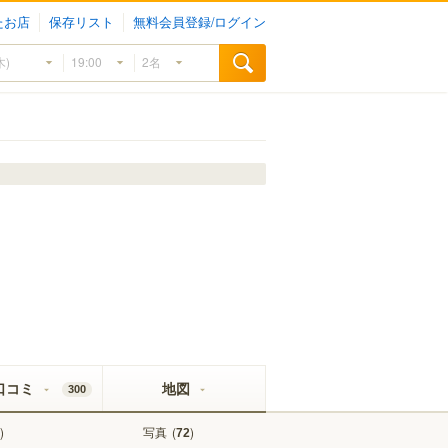
たお店
保存リスト
無料会員登録/ログイン
口コミ
地図
300
)
写真
(
)
72