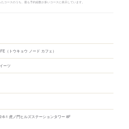
入ったコースのうち、最も予約組数が多いコースに表示しています。
AFE
（トウキョウ ノード カフェ）
イーツ
2-6-1
虎ノ門ヒルズステーションタワー
8F