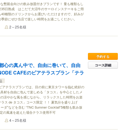
な懇親会向けの飲み放題付きプランです！ 量も種類もし
産35日熟成 はこだて大沼牛のサーロインステーキをご用
も40種類のドリンクからお選びいただけますので、好みが
の季節にぜひ当店で楽しい時間をお過ごしください。
2～25名様
予約する
都心の真ん中で、自由に巻いて、自由
コース詳細
 NODE CAFEのビアテラスプラン「テラ
品
FE初のビアテラスプランでは、目の前に東京タワーを臨む絶好の
の具材を自由に包んで楽しめる「タコス」を中心としたメ
時の涼やかな風を感じながら、リラックスした時間をお楽
ラス de タコス」コース限定 ！！ 夏気分を盛り上げ
"などを含む “TNC Summer Cocktail”5種類も飲み放
規定の風速を超えた場合テラス使用不可
4～25名様