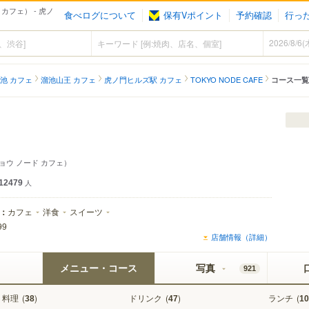
 カフェ） - 虎ノ
食べログについて
保有Vポイント
予約確認
行っ
池 カフェ
溜池山王 カフェ
虎ノ門ヒルズ駅 カフェ
TOKYO NODE CAFE
コース一覧
ョウ ノード カフェ）
12479
人
：
カフェ
洋食
スイーツ
99
店舗情報（詳細）
メニュー・コース
写真
921
料理
(
)
ドリンク
(
)
ランチ
(
38
47
10