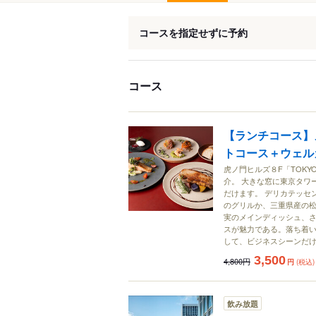
コースを指定せずに予約
コース
【ランチコース】
トコース＋ウェル
虎ノ門ヒルズ８F「TOKY
介。 大きな窓に東京タワ
だけます。 デリカテッセ
のグリルか、三重県産の
実のメインディッシュ、さ
スが魅力である。落ち着
して、ビジネスシーンだ
3,500
4,800円
円
(税込)
飲み放題