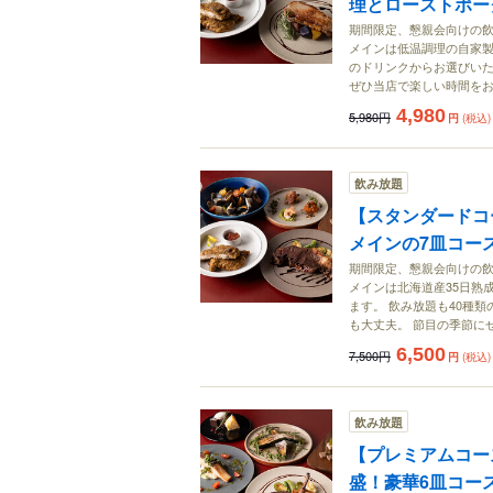
理とローストポー
期間限定、懇親会向けの飲み
メインは低温調理の自家製
のドリンクからお選びいた
ぜひ当店で楽しい時間を
4,980
5,980円
円
(税込)
飲み放題
【スタンダードコ
メインの7皿コー
期間限定、懇親会向けの飲み
メインは北海道産35日熟
ます。 飲み放題も40種
も大丈夫。 節目の季節に
6,500
7,500円
円
(税込)
飲み放題
【プレミアムコー
盛！豪華6皿コー