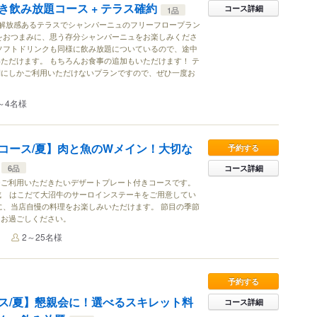
き飲み放題コース + テラス確約
コース詳細
1品
解放感あるテラスでシャンパーニュのフリーフロープラン
をおつまみに、思う存分シャンパーニュをお楽しみくださ
ソフトドリンクも同様に飲み放題についているので、途中
ただけます。 もちろんお食事の追加もいただけます！ テ
期にしかご利用いただけないプランですので、ぜひ一度お
～4名様
コース/夏】肉と魚のWメイン！大切な
予約する
6品
コース詳細
ひご利用いただきたいデザートプレート付きコースです。
成 はこだて大沼牛のサーロインステーキをご用意してい
に、当店自慢の料理をお楽しみいただけます。 節目の季節
をお過ごしください。
2～25名様
予約する
ス/夏】懇親会に！選べるスキレット料
コース詳細