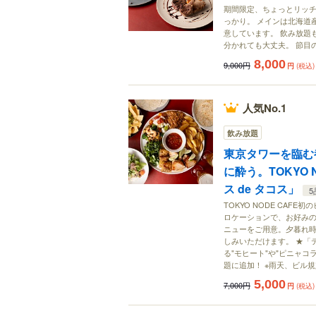
期間限定、ちょっとリッチ
っかり。 メインは北海道
意しています。 飲み放題
分かれても大丈夫。 節目
8,000
9,000円
円
(税込)
人気No.1
飲み放題
東京タワーを臨む
に酔う。TOKYO
ス de タコス」
5
TOKYO NODE CA
ロケーションで、お好み
ニューをご用意。夕暮れ
しみいただけます。 ★「テ
る"モヒート"や"ピニャコラーダ
題に追加！ ※雨天、ビル
5,000
7,000円
円
(税込)