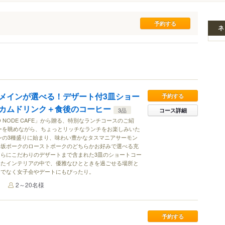
ネ
メインが選べる！デザート付3皿ショー
予約する
カムドリンク＋食後のコーヒー
3品
コース詳細
O NODE CAFE」から贈る、特別なランチコースのご紹
ーを眺めながら、ちょっとリッチなランチをお楽しみいた
ンの3種盛りに始まり、味わい豊かなタスマニアサーモン
松坂ポークのローストポークのどちらかお好みで選べる充
らにこだわりのデザートまで含まれた3皿のショートコー
いたインテリアの中で、優雅なひとときを過ごせる場所と
けでなく女子会やデートにもぴったり。
2～20名様
予約する