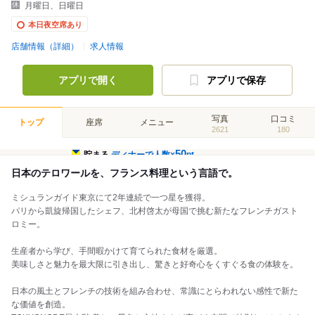
月曜日、日曜日
本日夜空席あり
店舗情報（詳細）
求人情報
アプリで開く
アプリで保存
写真
口コミ
トップ
座席
メニュー
2621
180
50
貯まる
ディナーで人数×
pt
日本のテロワールを、フランス料理という言語で。
ミシュランガイド東京にて2年連続で一つ星を獲得。
パリから凱旋帰国したシェフ、北村啓太が母国で挑む新たなフレンチガスト
ロミー。
生産者から学び、手間暇かけて育てられた食材を厳選。
美味しさと魅力を最大限に引き出し、驚きと好奇心をくすぐる食の体験を。
日本の風土とフレンチの技術を組み合わせ、常識にとらわれない感性で新た
な価値を創造。