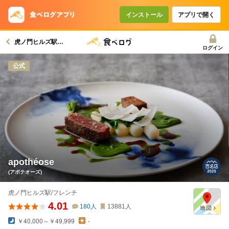
インストール
アプリで開く
虎ノ門ヒルズ駅グルメへ
ログイン
公式
apothéose
(アポテオーズ)
虎ノ門ヒルズ駅/フレンチ
4.01
180
人
13881
人
￥40,000～￥49,999
-