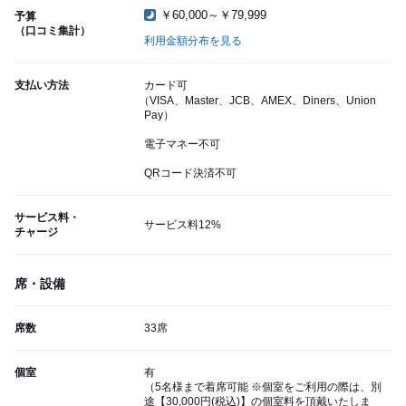
￥60,000～￥79,999
予算
（口コミ集計）
利用金額分布を見る
支払い方法
カード可
（VISA、Master、JCB、AMEX、Diners、Union
Pay）
電子マネー不可
QRコード決済不可
サービス料・
サービス料12%
チャージ
席・設備
席数
33席
個室
有
（5名様まで着席可能 ※個室をご利用の際は、別
途【30,000円(税込)】の個室料を頂戴いたしま