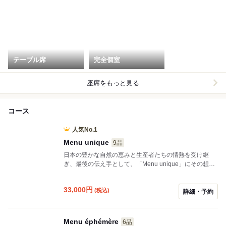
テーブル席
完全個室
座席をもっと見る
コース
人気No.1
Menu unique
9品
日本の豊かな自然の恵みと生産者たちの情熱を受け継
ぎ、最後の伝え手として、「Menu unique」にその想い
を込めました。 季節の食材を大胆かつ自由に表現し、五
感を魅了する唯一無二の美食体験をお届けします。
33,000
円
(税込)
詳細・予約
Menu éphémère
6品