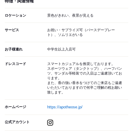
特徴・関連情報
ロケーション
景色がきれい、夜景が見える
サービス
お祝い・サプライズ可（バースデープレー
ト）、ソムリエがいる
お子様連れ
中学生以上入店可
ドレスコード
スマートカジュアルを推奨しております。
スポーツウェア（タンクトップ）、ハーフパン
ツ、サンダル等軽装での入店はご遠慮頂いてお
ります。
また、香の強い香水をつけてのご来店もご遠慮
いただいておりますので何卒ご理解の程お願い
致します。
ホームページ
https://apotheose.jp/
公式アカウント