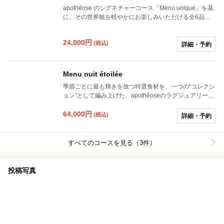
apothéose のシグネチャーコース「Menu unique」を基
に、その世界観を軽やかにお楽しみいただける全6品の
ショートコースです。 ※「Menu unique」より3品少な
い構成です。
24,000
円
(税込)
詳細・予約
Menu nuit étoilée
季節ごとに最も輝きを放つ特選食材を、一つの“コレクシ
ョン”として編み上げた、apothéoseのラグジュアリーコ
ース。 ※その時季ならではの素材を主役に構成してお
り、使用する特選食材は季節に応じて変わります。
64,000
円
(税込)
詳細・予約
すべてのコースを見る（3件）
投稿写真