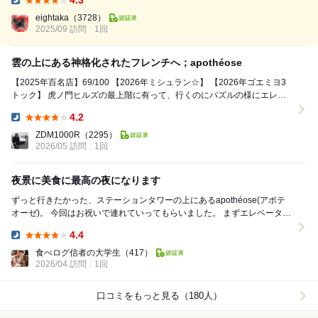
4.3
そうな 初旅 味噌クレープフランスが誇る...ジャガイ...
Dinner:
eightaka
（3728）
2025/09 訪問
1回
雲の上にある神格化されたフレンチへ；apothéose
【2025年百名店】69/100 【2026年ミシュラン☆】 【2026年ゴエミヨ3
トック】 虎ノ門ヒルズの最上階に有って、行くのにパズルの様にエレベ
ーターを乗り続ぐこち...
4.2
Dinner:
ZDM1000R
（2295）
2026/05 訪問
1回
夜景に美食に最高の夜になります
ずっと行きたかった、ステーションタワーの上にあるapothéose(アポテ
オーゼ)。 今回はお祝いで連れていってもらいました。 まずエレベーター
を乗り継いで49階につくと、...
4.4
Dinner:
食べログ信者の大学生
（417）
2026/04 訪問
1回
口コミをもっと見る（180人）