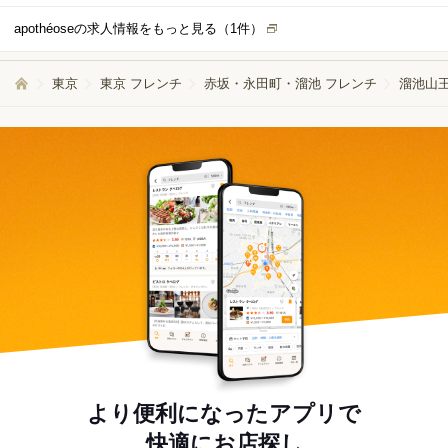
apothéoseの求人情報をもっと見る（
1
件）
東京
東京 フレンチ
赤坂・永田町・溜池 フレンチ
溜池山王
より便利になったアプリで
快適にお店探し