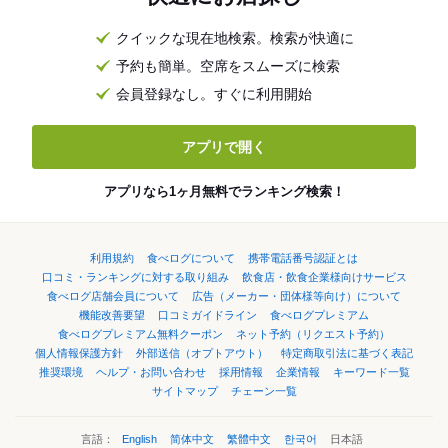
クイックな現在地検索。検索が快適に
予約も簡単。空席をスムーズに検索
会員登録なし。すぐに利用開始
アプリで開く
アプリなら1ヶ月無料でランキング検索！
利用規約
食べログについて
携帯電話番号認証とは
口コミ・ランキングに対する取り組み
飲食店・飲食企業様向けサービス
食べログ店舗会員について
広告（メーカー・団体様等向け）について
機能改善要望
口コミガイドライン
食べログプレミアム
食べログプレミアム無料クーポン
ネット予約（リクエスト予約）
個人情報保護方針
外部送信（オプトアウト）
特定商取引法に基づく表記
推奨環境
ヘルプ・お問い合わせ
採用情報
企業情報
キーワード一覧
サイトマップ
チェーン一覧
言語：
English
简体中文
繁體中文
한국어
日本語