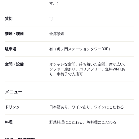
す。）
貸切
可
禁煙・喫煙
全席禁煙
駐車場
有（虎ノ門ステーションタワーB3F）
空間・設備
オシャレな空間、落ち着いた空間、席が広い、
ソファー席あり、バリアフリー、無料Wi-Fiあ
り、車椅子で入店可
メニュー
ドリンク
日本酒あり、ワインあり、ワインにこだわる
料理
野菜料理にこだわる、魚料理にこだわる