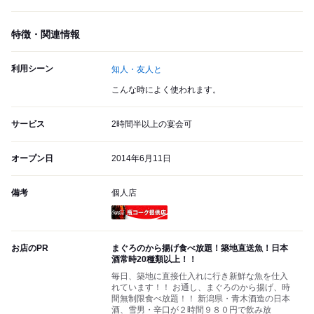
特徴・関連情報
利用シーン
知人・友人と
こんな時によく使われます。
サービス
2時間半以上の宴会可
オープン日
2014年6月11日
備考
個人店
瓶コーク提供店
お店のPR
まぐろのから揚げ食べ放題！築地直送魚！日本
酒常時20種類以上！！
毎日、築地に直接仕入れに行き新鮮な魚を仕入
れています！！ お通し、まぐろのから揚げ、時
間無制限食べ放題！！ 新潟県・青木酒造の日本
酒、雪男・辛口が２時間９８０円で飲み放