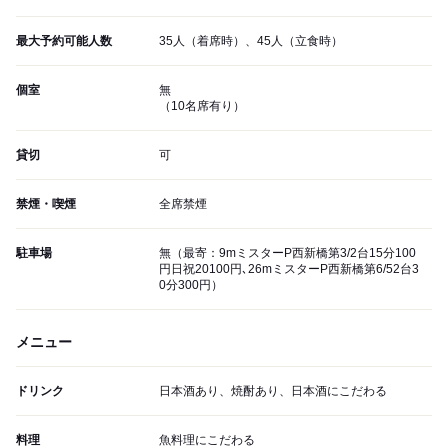
最大予約可能人数
35人（着席時）、45人（立食時）
個室
無
（10名席有り）
貸切
可
禁煙・喫煙
全席禁煙
駐車場
無（最寄：9mミスターP西新橋第3/2台15分100
円日祝20100円､26mミスターP西新橋第6/52台3
0分300円）
メニュー
ドリンク
日本酒あり、焼酎あり、日本酒にこだわる
料理
魚料理にこだわる