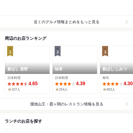
近くのグルメ情報まとめをもっと見る
周辺のお店ランキング
1
2
3
新ばし 星野
味享
新ばし しみづ
日本料理
日本料理
寿司
4.65
4.39
4.30
327人
254人
803人
溜池山王・霞ヶ関
のレストラン情報を見る
ランチのお店を探す