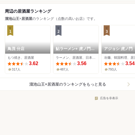
周辺の居酒屋ランキング
溜池山王
×
居酒屋
のランキング（点数の高いお店）です。
1
2
3
鳥茂 分店
鮎ラーメン+ 虎ノ門横
アジョシ 虎ノ門
丁店
もつ焼き、居酒屋
ラーメン、居酒屋、日本酒バー
冷麺、韓国料理、居
3.62
3.56
3.54
317人
487人
793人
溜池山王×居酒屋
のランキングをもっと見る
広告を非表示