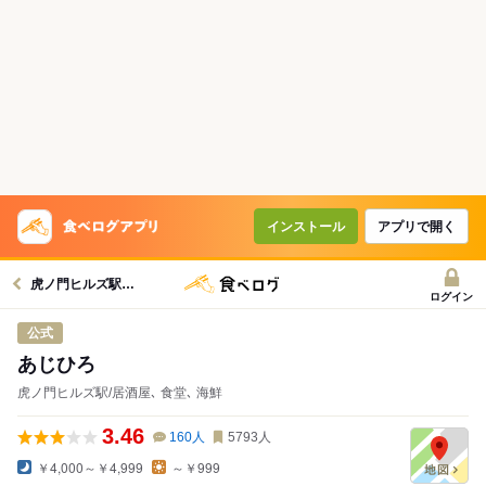
コースで使えるクーポン
戻る
クーポンを利用せず予約する
インストール
アプリで開く
虎ノ門ヒルズ駅グルメへ
ログイン
公式
あじひろ
虎ノ門ヒルズ駅/居酒屋､ 食堂､ 海鮮
3.46
160
人
5793
人
￥4,000～￥4,999
～￥999