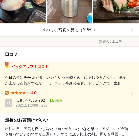
すべての写真を見る（918件）
広告を非表示
口コミ
ピックアップ！口コミ
今日のランチ☀ 魚が食べたいという同僚と久々にあじひろさんへ。 値段
が上がった気がするが、、、 ホッケ半身の定食。トッピングで、生卵か
明太子か選べる。 TKG派なので、当然生卵なんですよね！ お魚はもうた
4.0
まらなく美味しい！焼き加減もお魚の身の付き方もめっちゃいいです！
Lunch:
魚をある程度食べ進...
はるパパ555
（92）
2025/11 訪問
2回
最後のお茶漬けがいい
出社の日、天気も良いし冷たい物のが食べたいなと思い、アジョシの冷麺
を狙っていたのですが出遅れた。すでに10人以上の列… 周りを見回した