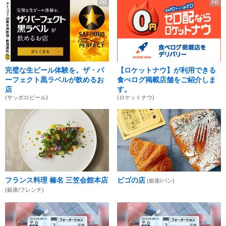
PR
PR
完璧な生ビール体験を。ザ・パ
【ロケットナウ】が利用できる
ーフェクト黒ラベルが飲めるお
食べログ掲載店舗をご紹介しま
店
す。
(サッポロビール)
(ロケットナウ)
フランス料理 榛名 三笠会館本店
ビゴの店
(銀座/パン)
(銀座/フレンチ)