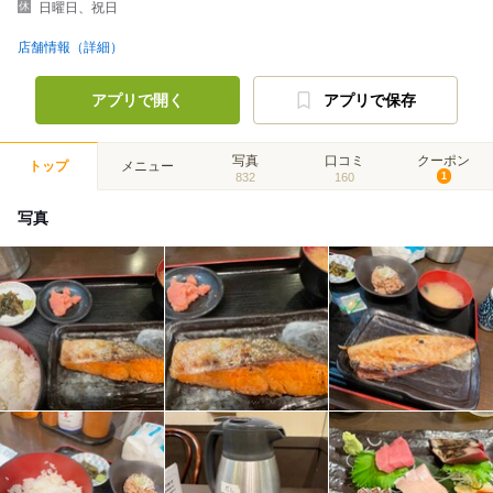
日曜日、祝日
店舗情報（詳細）
アプリで開く
アプリで保存
写真
口コミ
クーポン
トップ
メニュー
832
160
1
写真