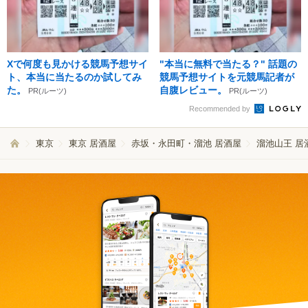
Xで何度も見かける競馬予想サイ
"本当に無料で当たる？" 話題の
ト、本当に当たるのか試してみ
競馬予想サイトを元競馬記者が
た。
自腹レビュー。
PR(ルーツ)
PR(ルーツ)
Recommended by
東京
東京 居酒屋
赤坂・永田町・溜池 居酒屋
溜池山王 居