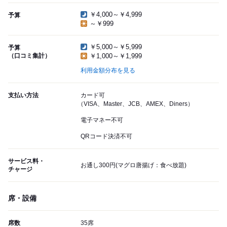
￥4,000～￥4,999
予算
～￥999
￥5,000～￥5,999
予算
（口コミ集計）
￥1,000～￥1,999
利用金額分布を見る
支払い方法
カード可
（VISA、Master、JCB、AMEX、Diners）
電子マネー不可
QRコード決済不可
サービス料・
お通し300円(マグロ唐揚げ：食べ放題)
チャージ
席・設備
席数
35席