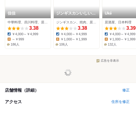
佳佳
ジンギスカンいしい
Uké
小虎小路店
中華料理、四川料理、居酒屋
ジンギスカン、焼肉、居酒屋
居酒屋、日本料理
3.38
3.38
3.39
￥4,000～￥4,999
￥4,000～￥4,999
￥4,000～￥4,999
Dinner:
Dinner:
Dinner:
～￥999
￥1,000～￥1,999
￥1,000～￥1,999
Lunch:
Lunch:
Lunch:
186人
106人
132人
広告を非表示
店舗情報（詳細）
修正
アクセス
住所を修正