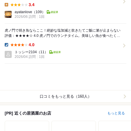
ら人が吸い込まれて行く定食屋さん発見、地下に...
3.4
Lunch:
ayatanlove
（109）
2026/06 訪問
1回
虎ノ門で焼き魚ならここ！絶妙な塩加減と炊きたてご飯に箸が止まらない
評価：★★★★☆ 4.0 虎ノ門でのランチタイム。美味しい魚が食べたくな
り「あじひろ」さんへ再訪しました。 ...
4.0
Dinner:
トッシー2104
（11）
2026/04 訪問
1回
口コミをもっと見る（160人）
[PR] 近くの居酒屋のお店
もっと見る