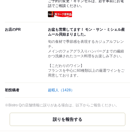
ご予約の変更・キャンセルは、必ず事前にお電
話でご相談ください。
瓶コーク提供店
お店のPR
お盆も営業してます！ モン・サン・ミシェル産
ムール貝始まりました。
旬の食材で季節感を表現するカジュアルフレン
チ。
メインのフォアグラ入りハンバーグまでの繊細
かつ洗練されたコース料理をお楽しみ下さい。
【こだわりのワイン】
フランスを中心に60種類以上の厳選ワインをご
用意しております。
初投稿者
超暇人
（1428）
※Bistro Qの店舗情報に誤りがある場合は、以下からご報告ください。
誤りを報告する