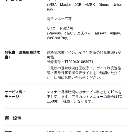
（VISA、Master、JCB、AMEX、Diners、Union
Pay）
電子マネー不可
QRコード決済可
（PayPay、d払い、楽天ペイ、au PAY、Alipay、
WeChat Pay）
領収書（適格簡易請求
適格請求書（インボイス）対応の領収書発行が
書）
可能
登録番号：T1010401083971
※最新の登録状況は国税庁インボイス制度適格
請求書発行事業者公表サイトをご確認いただく
か、店舗にお問い合わせください。
サービス料・
ディナー営業時間のみサービス料として10％を
チャージ
申し受けます。アラカルトメニューの場合はTC
1,500円（税抜）となります。
席・設備