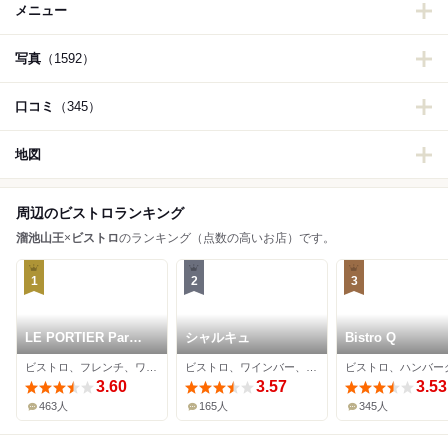
メニュー
写真
（1592）
口コミ
（345）
地図
周辺のビストロランキング
溜池山王
×
ビストロ
のランキング（点数の高いお店）です。
1
2
3
LE PORTIER Par
シャルキュ
Bistro Q
Aux Delices de
ビストロ、フレンチ、ワインバー
ビストロ、ワインバー、フレンチ
dodine Toranomon
3.60
3.57
3.53
463人
165人
345人