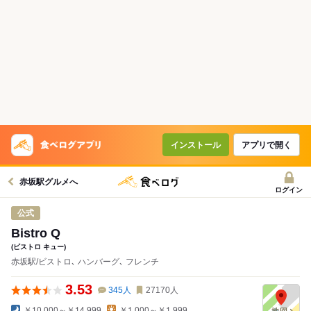
インストール
アプリで開く
赤坂駅グルメへ
ログイン
公式
Bistro Q
(ビストロ キュー)
赤坂駅/ビストロ､ ハンバーグ､ フレンチ
3.53
345
人
27170
人
￥10,000～￥14,999
￥1,000～￥1,999