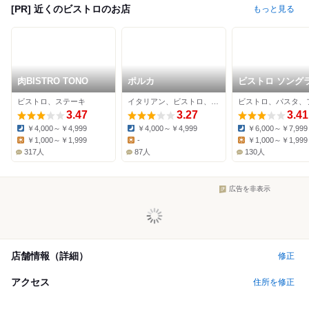
[PR] 近くのビストロのお店
もっと見る
肉BISTRO TONO
ポルカ
ビストロ ソング
シャルボン
ビストロ、ステーキ
イタリアン、ビストロ、バル
3.47
3.27
3.41
￥4,000～￥4,999
￥4,000～￥4,999
￥6,000～￥7,999
Dinner:
Dinner:
Dinner:
￥1,000～￥1,999
-
￥1,000～￥1,999
Lunch:
Lunch:
Lunch:
317人
87人
130人
広告を非表示
店舗情報（詳細）
修正
アクセス
住所を修正