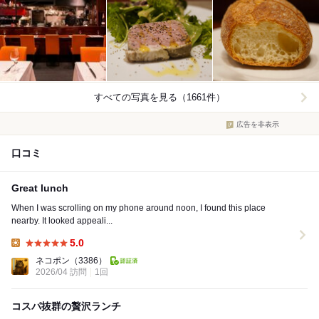
すべての写真を見る（1661件）
広告を非表示
口コミ
Great lunch
When I was scrolling on my phone around noon, I found this place
nearby. It looked appeali...
5.0
Lunch:
ネコポン
（3386）
2026/04 訪問
1回
コスパ抜群の贅沢ランチ