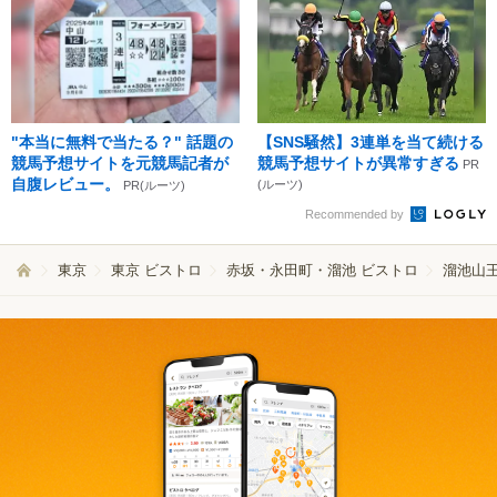
"本当に無料で当たる？" 話題の
【SNS騒然】3連単を当て続ける
競馬予想サイトを元競馬記者が
競馬予想サイトが異常すぎる
PR
自腹レビュー。
(ルーツ)
PR(ルーツ)
Recommended by
東京
東京 ビストロ
赤坂・永田町・溜池 ビストロ
溜池山王