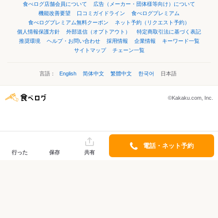
食べログ店舗会員について
広告（メーカー・団体様等向け）について
機能改善要望
口コミガイドライン
食べログプレミアム
食べログプレミアム無料クーポン
ネット予約（リクエスト予約）
個人情報保護方針
外部送信（オプトアウト）
特定商取引法に基づく表記
推奨環境
ヘルプ・お問い合わせ
採用情報
企業情報
キーワード一覧
サイトマップ
チェーン一覧
言語：
English
简体中文
繁體中文
한국어
日本語
©Kakaku.com, Inc.
電話・ネット予約
行った
保存
共有