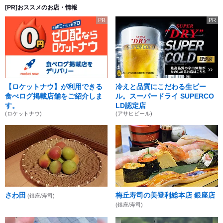
[PR]おススメのお店・情報
PR
PR
【ロケットナウ】が利用できる
冷えと品質にこだわる生ビー
食べログ掲載店舗をご紹介しま
ル。スーパードライ SUPERCO
す。
LD認定店
(ロケットナウ)
(アサヒビール)
さわ田
梅丘寿司の美登利総本店 銀座店
(銀座/寿司)
(銀座/寿司)