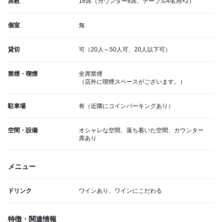
席数
16席（カウンター8席、テーブル4名用×2）
個室
無
貸切
可（20人～50人可、20人以下可）
禁煙・喫煙
全席禁煙
（店外に喫煙スペースがございます。）
駐車場
有（近隣にコインパーキングあり）
空間・設備
オシャレな空間、落ち着いた空間、カウンター
席あり
メニュー
ドリンク
ワインあり、ワインにこだわる
特徴・関連情報