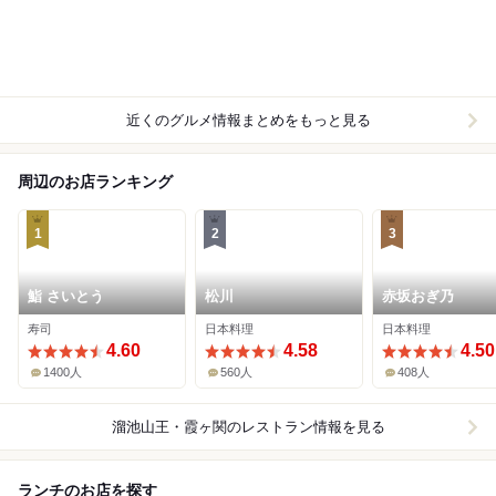
近くのグルメ情報まとめをもっと見る
周辺のお店ランキング
1
2
3
鮨 さいとう
松川
赤坂おぎ乃
寿司
日本料理
日本料理
4.60
4.58
4.50
1400人
560人
408人
溜池山王・霞ヶ関
のレストラン情報を見る
ランチのお店を探す