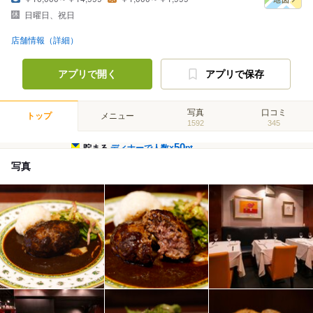
日曜日、祝日
店舗情報（詳細）
アプリで開く
アプリで保存
写真
口コミ
トップ
メニュー
1592
345
50
貯まる
ディナーで人数×
pt
写真