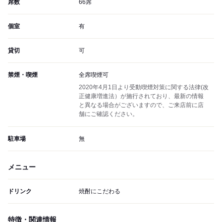
席数
66席
個室
有
貸切
可
禁煙・喫煙
全席喫煙可
2020年4月1日より受動喫煙対策に関する法律(改
正健康増進法）が施行されており、最新の情報
と異なる場合がございますので、ご来店前に店
舗にご確認ください。
駐車場
無
メニュー
ドリンク
焼酎にこだわる
特徴・関連情報