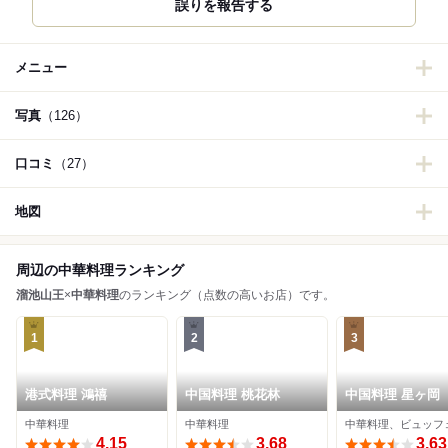
誤りを報告する
メニュー
写真
（126）
口コミ
（27）
地図
周辺の中華料理ランキング
溜池山王
×
中華料理
のランキング（点数の高いお店）です。
1
2
3
港式料理 鴻禧
中国料理 桃花林
中国料理 星ヶ岡
中華料理
中華料理
中華料理、ビュッフ
4.15
3.68
3.63