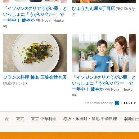
「イソジン®クリアうがい薬」と
ひょうたん屋 6丁目店
(東銀座/うな
いっしょに「うがいパワー」で
ぎ)
一年中！ 健やか
PR(iNova｜Hugku
m)
フランス料理 榛名 三笠会館本店
「イソジン®クリアうがい薬」と
いっしょに「うがいパワー」で
(銀座/フレンチ)
一年中！ 健やか
PR(iNova｜Hugku
m)
Recommended by
東京
東京 中華料理
赤坂・永田町・溜池 中華料理
溜池山王