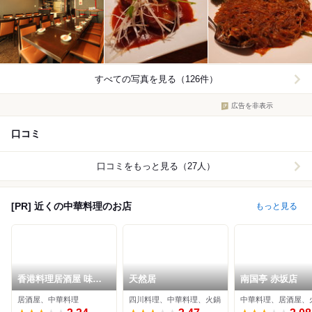
すべての写真を見る（126件）
広告を非表示
口コミ
口コミをもっと見る（27人）
[PR] 近くの中華料理のお店
もっと見る
香港料理居酒屋 味仙
天然居
南国亭 赤坂店
虎ノ門店
居酒屋、中華料理
四川料理、中華料理、火鍋
中華料理、居酒屋、