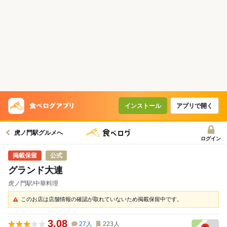
インストール
アプリで開く
虎ノ門駅グルメへ
ログイン
公式
グランド大連
虎ノ門駅/中華料理
このお店は店舗情報の確認が取れていないため掲載保留中です。
3.08
27
人
223
人