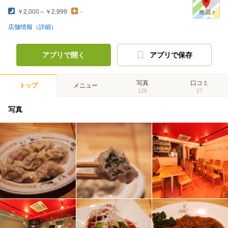
￥2,000～￥2,999
-
店舗情報（詳細）
アプリで開く
アプリで保存
写真
口コミ
トップ
メニュー
126
27
写真