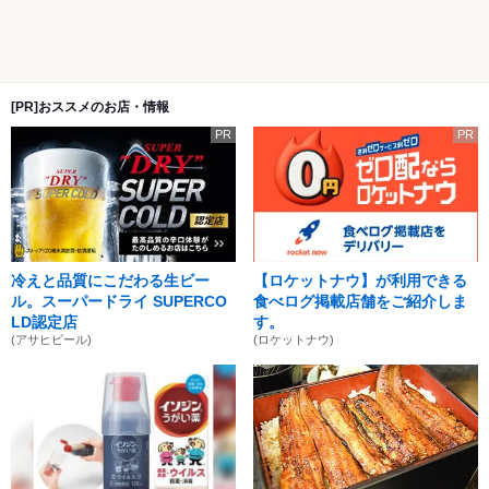
[PR]おススメのお店・情報
PR
PR
冷えと品質にこだわる生ビー
【ロケットナウ】が利用できる
ル。スーパードライ SUPERCO
食べログ掲載店舗をご紹介しま
LD認定店
す。
(アサヒビール)
(ロケットナウ)