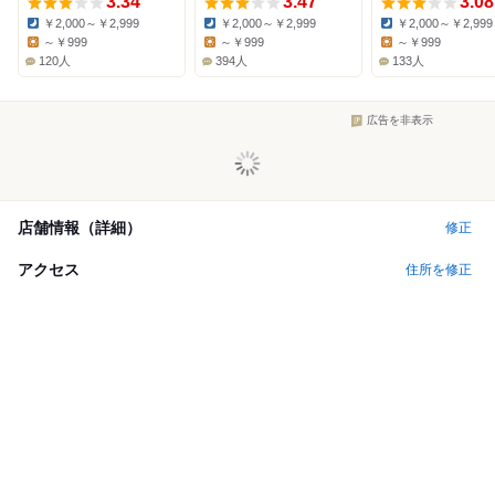
3.34
3.47
3.08
￥2,000～￥2,999
￥2,000～￥2,999
￥2,000～￥2,999
Dinner:
Dinner:
Dinner:
～￥999
～￥999
～￥999
Lunch:
Lunch:
Lunch:
120人
394人
133人
広告を非表示
店舗情報（詳細）
修正
アクセス
住所を修正