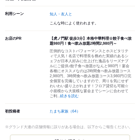
利用シーン
知人・友人と
こんな時によく使われます。
お店のPR
【虎ノ門駅 徒歩3分】本格中華料理☆餃子食べ放
題980円！食べ飲み放題2時間2,980円～
圧倒的なコストパフォーマンスとホスピタリテ
ィで人気！名店で料理長を務めた実績のあるシ
ェフが日本人好みに仕上げた逸品をリーズナブ
ルにご提供♪餃子食べ放題がなんと980円！宴会
各種にオススメなのは2時間食べ飲み放題コース
2,980円、3時間食べ飲み放題コース3,980円◎完
全個室を完備していますので、周りを気にせず
わいわい盛り上がれます！フロア貸切も可能☆
小規模から大規模な宴会までシーンに合わせて
ご利
...
続きを読む
初投稿者
たまち家族
（64）
※グランド大連の店舗情報に誤りがある場合は、以下からご報告ください。