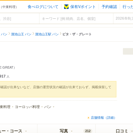
食べログについて
保有Vポイント
予約確認
行っ
山王（中東料理）
 パン
溜池山王 パン
溜池山王駅 パン
ピタ・ザ・グレート
HE GREAT）
917
人
実確認が出来ないなど、店舗の運営状況の確認が出来ておらず、掲載保留して
東料理
ヨーロッパ料理
パン
店舗情報（詳細）
ュー・コース
写真
口コミ
212