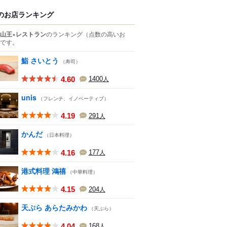
のお店ランキング
山王×レストラン
のランキング
（点数の高いお
です。
鮨 さいとう
（寿司）
4.60
1400
人
unis
（フレンチ、イノベーティブ）
4.19
291
人
かんだ
（日本料理）
4.16
177
人
港式料理 鴻禧
（中華料理）
4.15
204
人
天ぷら あらたみかわ
（天ぷら）
4.04
168
人