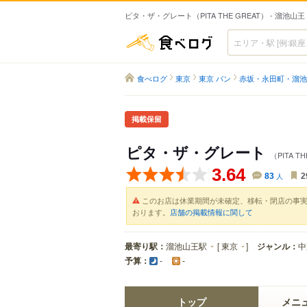
ピタ・ザ・グレート（PITA THE GREAT） - 溜池
食べログ
食べログ
東京
東京 パン
赤坂・永田町・溜池
掲載保留
ピタ・ザ・グレート
（PITA T
3.64
83
人
2
このお店は休業期間が未確定、移転・閉店の事
おります。
店舗の掲載情報に関して
最寄り駅：
溜池山王駅
[
東京
]
ジャンル：
中
予算：
-
-
トップ
メニ