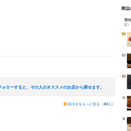
周辺
溜池
店）
1
2
3
フォローすると、その人のオススメのお店から探せます。
4
口コミ
をもっと見る （
83
人）
5