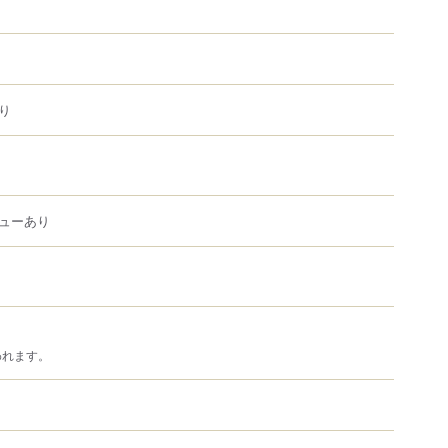
り
ューあり
われます。