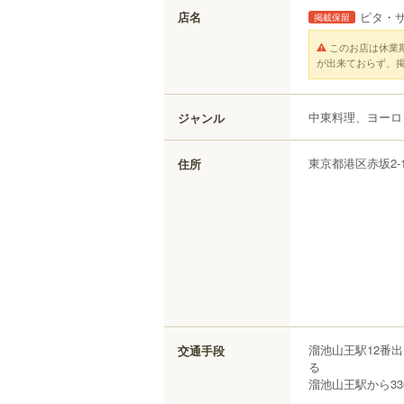
店名
ピタ・
掲載保留
このお店は休業
が出来ておらず、
中東料理、ヨーロ
ジャンル
東京都
港区
赤坂
2-
住所
溜池山王駅12番
交通手段
る
溜池山王駅から33