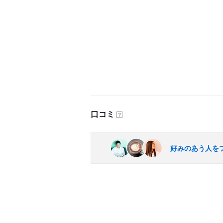
口コミ
？
好みのあう人を