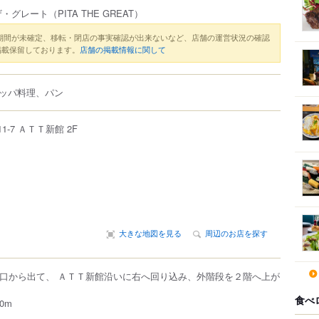
ザ・グレート
（PITA THE GREAT）
期間が未確定、移転・閉店の事実確認が出来ないなど、店舗の運営状況の確認
掲載保留しております。
店舗の掲載情報に関して
ッパ料理、パン
11-7
ＡＴＴ新館 2F
大きな地図を見る
周辺のお店を探す
出口から出て、 ＡＴＴ新館沿いに右へ回り込み、外階段を２階へ上が
食べ
0m