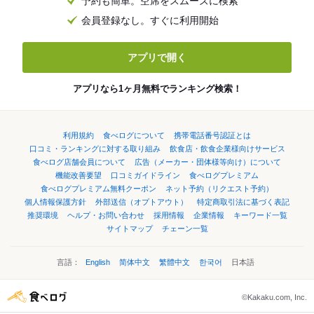
予約も簡単。空席をスムーズに検索
会員登録なし。すぐに利用開始
アプリで開く
アプリなら1ヶ月無料でランキング検索！
利用規約
食べログについて
携帯電話番号認証とは
口コミ・ランキングに対する取り組み
飲食店・飲食企業様向けサービス
食べログ店舗会員について
広告（メーカー・団体様等向け）について
機能改善要望
口コミガイドライン
食べログプレミアム
食べログプレミアム無料クーポン
ネット予約（リクエスト予約）
個人情報保護方針
外部送信（オプトアウト）
特定商取引法に基づく表記
推奨環境
ヘルプ・お問い合わせ
採用情報
企業情報
キーワード一覧
サイトマップ
チェーン一覧
言語：
English
简体中文
繁體中文
한국어
日本語
©Kakaku.com, Inc.