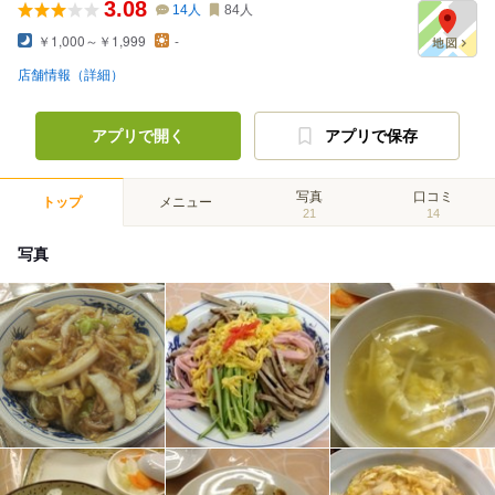
3.08
14
人
84
人
￥1,000～￥1,999
-
店舗情報（詳細）
アプリで開く
アプリで保存
写真
口コミ
トップ
メニュー
21
14
写真