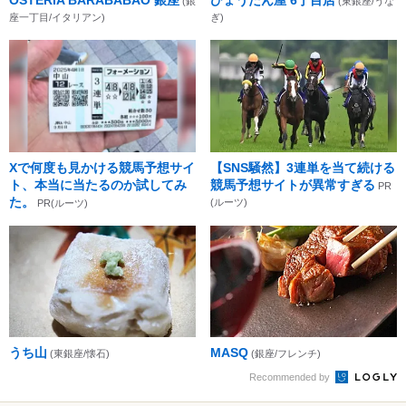
(銀
(東銀座/うな
座一丁目/イタリアン)
ぎ)
Xで何度も見かける競馬予想サイ
【SNS騒然】3連単を当て続ける
ト、本当に当たるのか試してみ
競馬予想サイトが異常すぎる
PR
た。
(ルーツ)
PR(ルーツ)
うち山
MASQ
(東銀座/懐石)
(銀座/フレンチ)
Recommended by