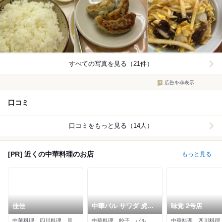
すべての写真を見る（21件）
広告を非表示
口コミ
口コミをもっと見る（14人）
[PR] 近くの中華料理のお店
もっと見る
佳佳
中華バル サワダ 虎ノ
味覚 2号店
門ヒルズステーション
中華料理、四川料理、居酒屋
中華料理、餃子、バル
中華料理、四川料理
タワー店