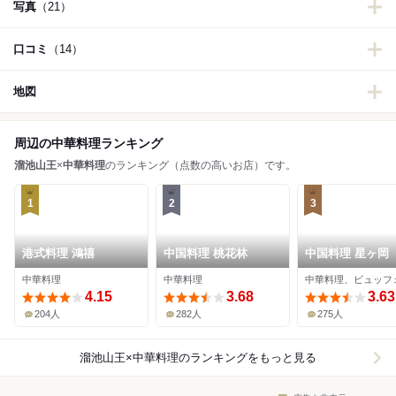
写真
（21）
口コミ
（14）
地図
周辺の中華料理ランキング
溜池山王
×
中華料理
のランキング（点数の高いお店）です。
1
2
3
港式料理 鴻禧
中国料理 桃花林
中国料理 星ヶ岡
中華料理
中華料理
中華料理、ビュッフ
4.15
3.68
3.63
204人
282人
275人
溜池山王×中華料理
のランキングをもっと見る