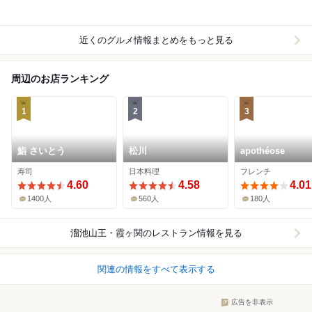
近くのグルメ情報まとめをもっと見る
周辺のお店ランキング
1
2
3
鮨 さいとう
松川
apothéose
寿司
日本料理
フレンチ
4.60
4.58
4.01
1400人
560人
180人
溜池山王・霞ヶ関
のレストラン情報を見る
関連の情報をすべて表示する
広告を非表示