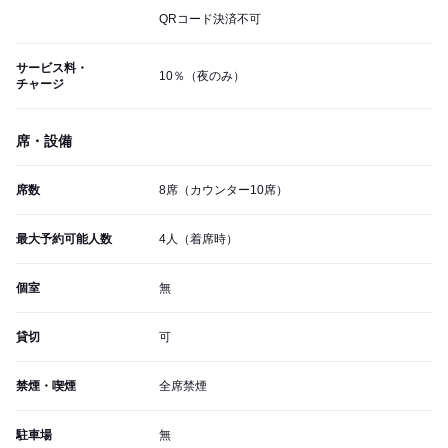
QRコード決済不可
サービス料・
10％（夜のみ）
チャージ
席・設備
席数
8席（カウンター10席）
最大予約可能人数
4人（着席時）
個室
無
貸切
可
禁煙・喫煙
全席禁煙
駐車場
無