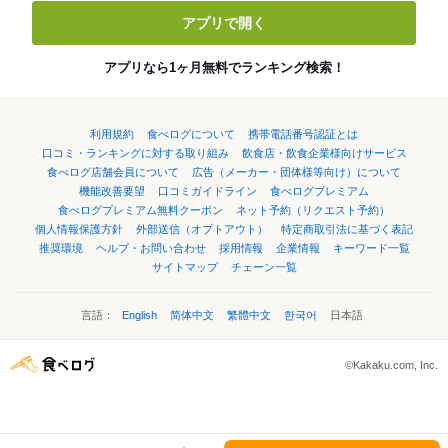
アプリで開く
アプリなら1ヶ月無料でランキング検索！
利用規約
食べログについて
携帯電話番号認証とは
口コミ・ランキングに対する取り組み
飲食店・飲食企業様向けサービス
食べログ店舗会員について
広告（メーカー・団体様等向け）について
機能改善要望
口コミガイドライン
食べログプレミアム
食べログプレミアム無料クーポン
ネット予約（リクエスト予約）
個人情報保護方針
外部送信（オプトアウト）
特定商取引法に基づく表記
推奨環境
ヘルプ・お問い合わせ
採用情報
企業情報
キーワード一覧
サイトマップ
チェーン一覧
言語：
English
简体中文
繁體中文
한국어
日本語
©Kakaku.com, Inc.