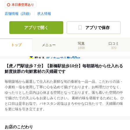
本日夜空席あり
店舗情報（詳細）
求人情報
アプリで開く
アプリで保存
写真
口コミ
トップ
メニュー
1898
370
50
貯まる
ディナーで人数×
pt
【虎ノ門駅徒歩７分】【新橋駅徒歩10分】毎朝築地から仕入れる
鮮度抜群の旬鮮素材の天婦羅です
毎朝築地から厳選して仕入れた新鮮な旬の食材を一品一品、こだわりの油・
小麦粉・塩を使用し丁寧に心を込めて揚げております。お料理だけでなく、
ゆったりとした店内は心休まる空間となっております。落ち着いた空間の中
で揚げたての天ぷらをお楽しみください。 素材の味を堪能するためにも、ひ
と口目は是非お塩で。パキスタン岩塩はまろやかな口当たりで、天婦羅の味
を更に味を引き立てます。
お店のこだわり