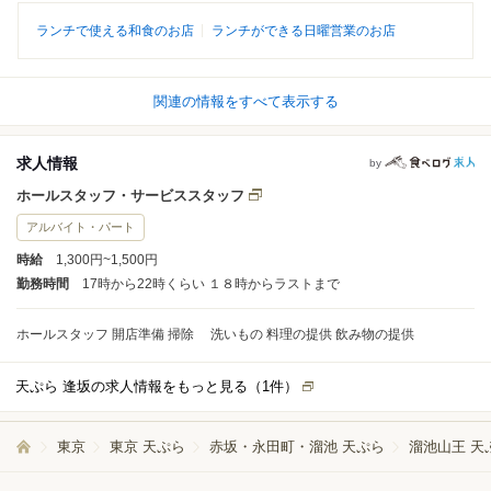
ランチで使える和食のお店
ランチができる日曜営業のお店
関連の情報をすべて表示する
求人情報
by
ホールスタッフ・サービススタッフ
アルバイト・パート
時給
1,300円~1,500円
勤務時間
17時から22時くらい １８時からラストまで
ホールスタッフ 開店準備 掃除 洗いもの 料理の提供 飲み物の提供
天ぷら 逢坂の求人情報をもっと見る（
1
件）
東京
東京 天ぷら
赤坂・永田町・溜池 天ぷら
溜池山王 天