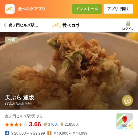
インストール
アプリで開く
虎ノ門ヒルズ駅グルメへ
ログイン
公式
天ぷら 逢坂
(てんぷらおおさか)
虎ノ門ヒルズ駅/天ぷら
3.66
370
人
21850
人
￥20,000～￥29,999
￥10,000～￥14,999