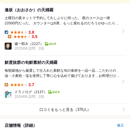
逢坂（おおさか）の天婦羅
土曜日の夜ネットで予約して久しぶりに伺った。 夜のコースは一律
22000円だった。 カウンターは6席、もっと座れるのだろうがゆったりし
た感覚だった。 ビールで乾杯のあとは日本...
3.8
Dinner:
3.5
Lunch:
健一郎Jr.
（2127）
2025/06 訪問
2回
鮮度抜群の旬鮮素材の天婦羅
毎朝築地から厳選して仕入れた新鮮な旬の食材を一品一品…こだわりの
油・小麦粉・塩を使用し丁寧に心を込めて揚げております…お料理だけで
なく…ゆったりとした店内は心休まる空間となっており...
3.7
Lunch:
ドラノログ
（2137）
2024/06 訪問
2回
口コミをもっと見る（370人）
店舗情報（詳細）
修正