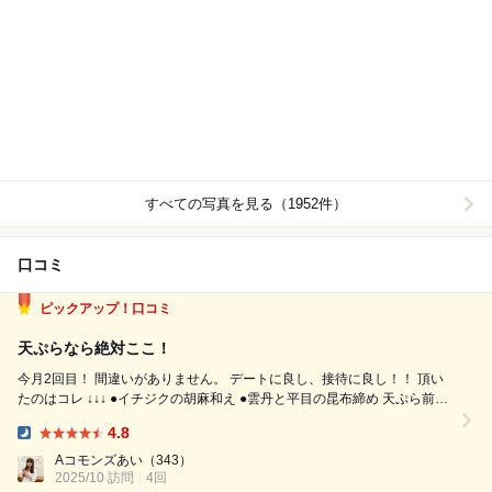
すべての写真を見る（1952件）
口コミ
ピックアップ！口コミ
天ぷらなら絶対ここ！
今月2回目！ 間違いがありません。 デートに良し、接待に良し！！ 頂い
たのはコレ ↓↓↓ ●イチジクの胡麻和え ●雲丹と平目の昆布締め 天ぷら前の
2品。いつも本当に美味しい。 ●海老 ●アスパラ ●キス ●松茸 ●穴子 ●銀杏
4.8
●もずく酢 ●松笠揚げ ●南...
Dinner:
Aコモンズあい
（343）
2025/10 訪問
4回