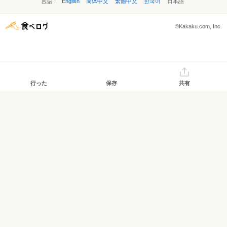
言語：
English
简体中文
繁體中文
한국어
日本語
©Kakaku.com, Inc.
行った
保存
共有