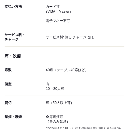
支払い方法
カード可
（VISA、Master）
電子マネー不可
サービス料・
サービス料: 無し チャージ: 無し
チャージ
席・設備
席数
40席（テーブル40席ほど）
個室
有
10～20人可
貸切
可（50人以上可）
禁煙・喫煙
全席喫煙可
（昼のみ禁煙）
2020年4月1日より受動喫煙対策に関する法律(改