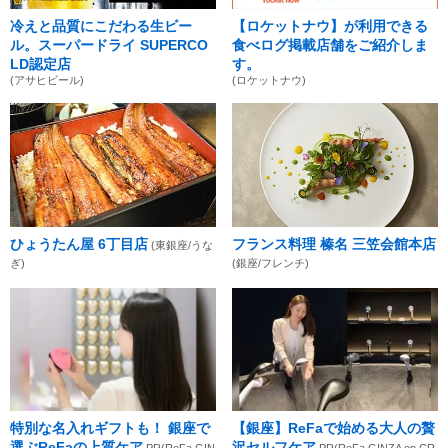
冷えと品質にこだわる生ビー
【ロケットナウ】が利用できる
ル。スーパードライ SUPERCO
食べログ掲載店舗をご紹介しま
LD認定店
す。
(アサヒビール)
(ロケットナウ)
ひょうたん屋 6丁目店
フランス料理 榛名 三笠会館本店
(東銀座/うな
ぎ)
(銀座/フレンチ)
特別な名入れギフトも！ 銀座で
【銀座】ReFaで始める大人の贅
選ぶReFaの上質ケア
沢セルフケア