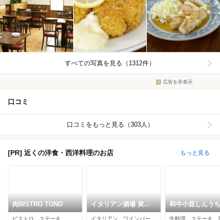
すべての写真を見る（1312件）
広告を非表示
口コミ
口コミをもっと見る（303人）
[PR] 近くの洋食・西洋料理のお店
もっと見る
肉BISTRO TONO
イタリアン酒場 寅の
和牛小皿しんう
日 小虎小路店
ビストロ、ステーキ
イタリアン、ワインバー、居酒屋