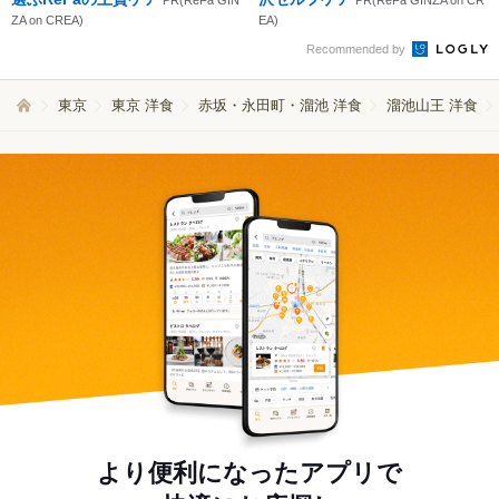
PR(ReFa GIN
PR(ReFa GINZA on CR
ZA on CREA)
EA)
Recommended by
東京
東京 洋食
赤坂・永田町・溜池 洋食
溜池山王 洋食
より便利になったアプリで