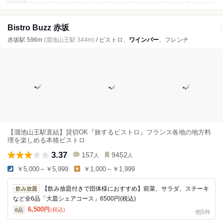
Bistro Buzz 赤坂
赤坂駅 596m
(溜池山王駅 344m)
/ ビストロ、
ワインバー
、フレンチ
【溜池山王駅直結】貸切OK『旅するビストロ』フランス各地の地方料
理を楽しめる本格ビストロ
3.37
157
9452
人
人
￥5,000～￥5,999
￥1,000～￥1,999
【飲み放題付きで団体様におすすめ】前菜、サラダ、ステーキ
飲み放題
など全6品「大皿シェアコース」6500円(税込)
6,500
円
(税込)
6
品
他5件