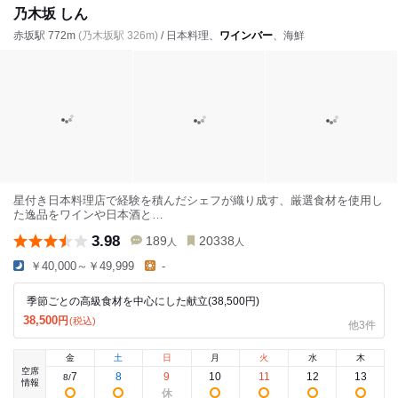
乃木坂 しん
赤坂駅 772m
(乃木坂駅 326m)
/ 日本料理、
ワインバー
、海鮮
星付き日本料理店で経験を積んだシェフが織り成す、厳選食材を使用し
た逸品をワインや日本酒と…
3.98
189
20338
人
人
￥40,000～￥49,999
-
季節ごとの高級食材を中心にした献立(38,500円)
38,500
円
(税込)
他3件
金
土
日
月
火
水
木
空席
7
8
9
10
11
12
13
8
/
情報