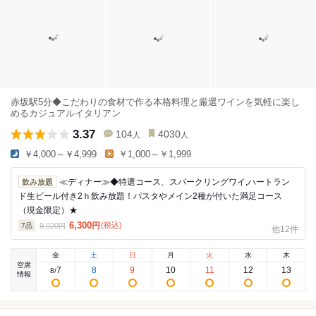
赤坂駅5分◆こだわりの食材で作る本格料理と厳選ワインを気軽に楽し
めるカジュアルイタリアン
3.37
104
4030
人
人
￥4,000～￥4,999
￥1,000～￥1,999
≪ディナー≫◆特選コース、スパークリングワイ,ハートラン
飲み放題
ド生ビール付き2ｈ飲み放題！パスタやメイン2種が付いた満足コース
（現金限定）★
6,300
円
(税込)
9,020
7
品
円
他12件
金
土
日
月
火
水
木
空席
7
8
9
10
11
12
13
8
/
情報