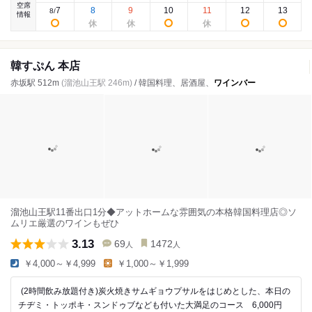
空席
7
8
9
10
11
12
13
8
/
情報
韓すぷん 本店
赤坂駅 512m
(溜池山王駅 246m)
/ 韓国料理、居酒屋、
ワインバー
溜池山王駅11番出口1分◆アットホームな雰囲気の本格韓国料理店◎ソ
ムリエ厳選のワインもぜひ
3.13
69
1472
人
人
￥4,000～￥4,999
￥1,000～￥1,999
(2時間飲み放題付き)炭火焼きサムギョウプサルをはじめとした、本日の
チヂミ・トッポキ・スンドゥブなども付いた大満足のコース 6,000円