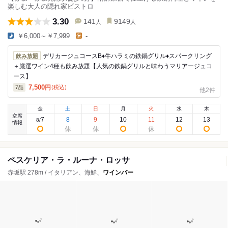
楽しむ大人の隠れ家ビストロ
3.30
141
9149
人
人
￥6,000～￥7,999
-
デリカージュコースB♦牛ハラミの鉄鍋グリル♦スパークリング
飲み放題
＋厳選ワイン4種も飲み放題【人気の鉄鍋グリルと味わうマリアージュコ
ース】
7,500
円
(税込)
7
品
他2件
金
土
日
月
火
水
木
空席
7
8
9
10
11
12
13
8
/
情報
ペスケリア・ラ・ルーナ・ロッサ
赤坂駅 278m / イタリアン、海鮮、
ワインバー