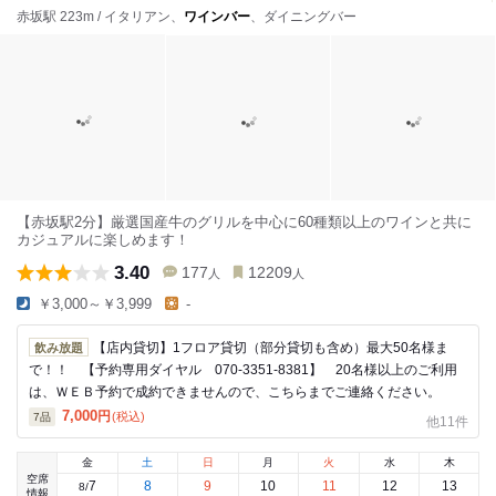
赤坂駅 223m / イタリアン、
ワインバー
、ダイニングバー
【赤坂駅2分】厳選国産牛のグリルを中心に60種類以上のワインと共に
カジュアルに楽しめます！
3.40
177
12209
人
人
￥3,000～￥3,999
-
【店内貸切】1フロア貸切（部分貸切も含め）最大50名様ま
飲み放題
で！！ 【予約専用ダイヤル 070-3351-8381】 20名様以上のご利用
は、ＷＥＢ予約で成約できませんので、こちらまでご連絡ください。
7,000
円
(税込)
7
品
他11件
金
土
日
月
火
水
木
空席
7
8
9
10
11
12
13
8
/
情報