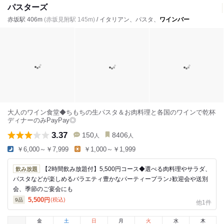
パスターズ
赤坂駅 406m
(赤坂見附駅 145m)
/ イタリアン、パスタ、
ワインバー
大人のワイン食堂◆ちもちの生パスタ＆お肉料理と各国のワインで乾杯
ディナーのみPayPay◎
3.37
150
8406
人
人
￥6,000～￥7,999
￥1,000～￥1,999
【2時間飲み放題付】5,500円コース◆選べる肉料理やサラダ、
飲み放題
パスタなどが楽しめるバラエティ豊かなパーティープラン♪歓迎会や送別
会、季節のご宴会にも
5,500
円
(税込)
9
品
他1件
金
土
日
月
火
水
木