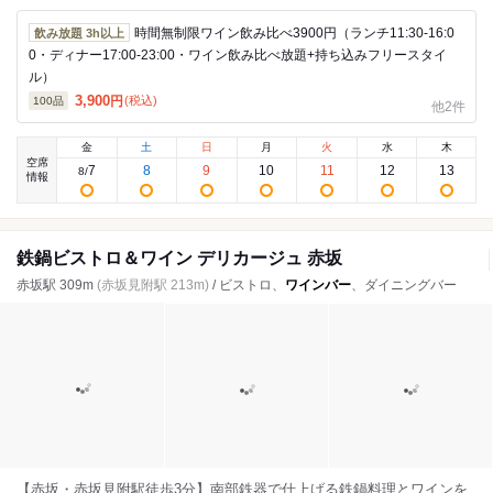
時間無制限ワイン飲み比べ3900円（ランチ11:30‐16:0
飲み放題 3h以上
0・ディナー17:00‐23:00・ワイン飲み比べ放題+持ち込みフリースタイ
ル）
3,900
円
(税込)
100
品
他2件
金
土
日
月
火
水
木
空席
7
8
9
10
11
12
13
8
/
情報
鉄鍋ビストロ＆ワイン デリカージュ 赤坂
赤坂駅 309m
(赤坂見附駅 213m)
/ ビストロ、
ワインバー
、ダイニングバー
【赤坂・赤坂見附駅徒歩3分】南部鉄器で仕上げる鉄鍋料理とワインを