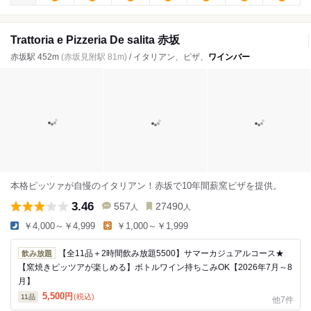
Trattoria e Pizzeria De salita 赤坂
赤坂駅 452m
(赤坂見附駅 81m)
/ イタリアン、ピザ、
ワインバー
本格ピッツァが自慢のイタリアン！赤坂で10年間薪窯ピザを提供。
3.46
557
27490
人
人
￥4,000～￥4,999
￥1,000～￥1,999
【全11品＋2時間飲み放題5500】サマーカジュアルコース★
飲み放題
【窯焼きピッツアが楽しめる】ボトルワイン持ちこみOK【2026年7月～8
月】
5,500
円
(税込)
11
品
他7件