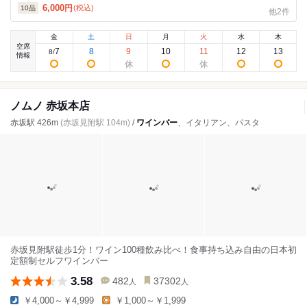
6,000
円
(税込)
10
品
他2件
金
土
日
月
火
水
木
空席
7
8
9
10
11
12
13
8
/
情報
ノムノ 赤坂本店
赤坂駅 426m
(赤坂見附駅 104m)
/
ワインバー
、イタリアン、パスタ
赤坂見附駅徒歩1分！ワイン100種飲み比べ！食事持ち込み自由の日本初
定額制セルフワインバー
3.58
482
37302
人
人
￥4,000～￥4,999
￥1,000～￥1,999