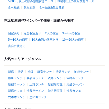
5,000円以上の飲み放題付きコース
3時間以上の飲み放題コース
食べ放題
飲み放題
食べ放題&飲み放題
赤坂駅周辺×ワインバーで個室・設備から探す
個室あり
完全個室あり
2人の個室
3〜4人の個室
5〜10人の個室
10人未満の個室あり
10〜20人の個室
宴会に使える
人気のエリア・ジャンル
新宿
渋谷
池袋
新宿ランチ
渋谷ランチ
池袋ランチ
銀座ランチ
表参道ランチ
浅草ランチ
吉祥寺ランチ
新宿ラーメン
上野ランチ
新宿居酒屋
池袋ラーメン
新宿カフェ
渋谷ラーメン
渋谷居酒屋
渋谷カフェ
六本木ランチ
恵比寿ランチ