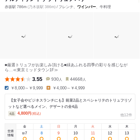
赤坂駅 786m
(乃木坂駅 386m)
/ フレンチ、
ワインバー
、牛料理
■厳選トリュフがお楽しみ頂ける■緑あふれる四季の彩りを感じなが
ら…≪東京ミッドタウン1F≫
3.55
930
44668
人
人
￥8,000～￥9,999
￥4,000～￥4,999
【女子会やビジネスランチにも】前菜2品とスペシャリテのトリュフリゾ
ットなど選べるメイン、デザートの全4品
4,800
円
(税込)
4
品
他12件
金
土
日
月
火
水
木
空席
7
8
9
10
11
12
13
8
/
情報