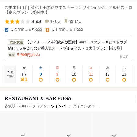
六本木1丁目｜溜池山王の熟成牛ステーキとワイン●カジュアルビストロ
【宴会プランも受付中!】
3.43
140
6937
人
人
￥5,000～￥5,999
￥1,000～￥1,999
【ディナー・2時間飲み放題付】牛ロースステーキとストウブ
飲み放題
鍋ピラフを楽しむ定番人気オードブル★ビストロ大皿プラン【全8品】
5,900
円
(税込)
8
品
他6件
金
土
日
月
火
水
木
空席
7
8
9
10
11
12
13
8
/
情報
1
残
RESTAURANT & BAR FUGA
赤坂駅 370m / イタリアン、
ワインバー
、ダイニングバー