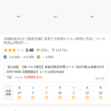
赤坂駅徒歩1分【個室完備】世界三大料理のトルコ料理に舌鼓！コース
料理は2950円～♪
3.48
333
13170
人
人
￥4,000～￥4,999
～￥999
【食べログ限定】赤坂店限定特選コース 7品(2H飲み放題付)76
飲み放題
00円>5600【期間限定】 (ハラル対応Halal)
5,600
円
(税込)
7,600
7
品
円
他14件
金
土
日
月
火
水
木
空席
7
8
9
10
11
12
13
8
/
情報