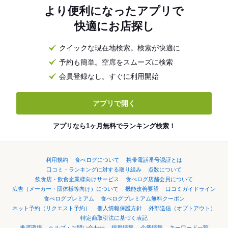
より便利になったアプリで
快適にお店探し
クイックな現在地検索。検索が快適に
予約も簡単。空席をスムーズに検索
会員登録なし。すぐに利用開始
アプリで開く
アプリなら1ヶ月無料でランキング検索！
利用規約
食べログについて
携帯電話番号認証とは
口コミ・ランキングに対する取り組み
点数について
飲食店・飲食企業様向けサービス
食べログ店舗会員について
広告（メーカー・団体様等向け）について
機能改善要望
口コミガイドライン
食べログプレミアム
食べログプレミアム無料クーポン
ネット予約（リクエスト予約）
個人情報保護方針
外部送信（オプトアウト）
特定商取引法に基づく表記
推奨環境
ヘルプ・お問い合わせ
採用情報
企業情報
キーワード一覧