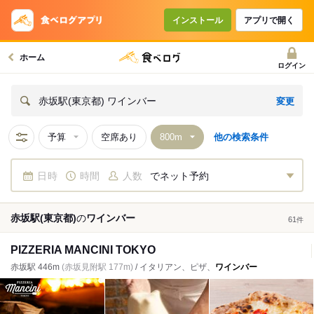
インストール
アプリで開く
ホーム
ログイン
変更
赤坂駅(東京都) ワインバー
予算
空席あり
他の検索条件
日時
時間
人数
でネット予約
赤坂駅(東京都)
の
ワインバー
61
件
PIZZERIA MANCINI TOKYO
赤坂駅 446m
(赤坂見附駅 177m)
/ イタリアン、ピザ、
ワインバー