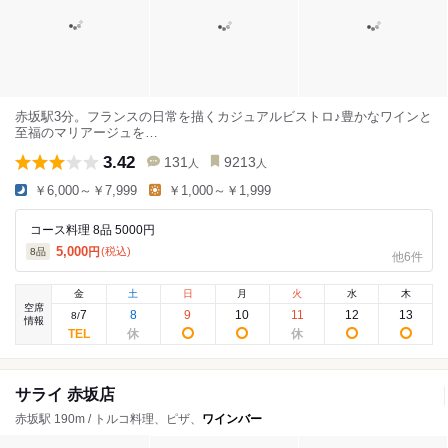
赤坂駅3分。フランスの日常を描くカジュアルビストロ♪豊かなワインと
至福のマリアージュを…
3.42
131
9213
人
人
￥6,000～￥7,999
￥1,000～￥1,999
コース料理 8品 5000円
5,000
円
(税込)
8
品
他6件
金
土
日
月
火
水
木
空席
7
8
9
10
11
12
13
8
/
情報
サライ 赤坂店
赤坂駅 190m / トルコ料理、ピザ、
ワインバー