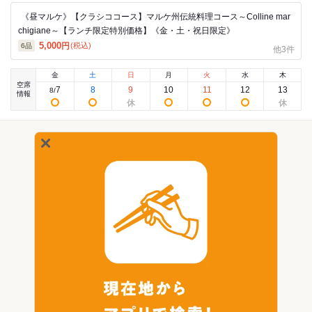
《昼マルケ》【クラシココース】マルケ州伝統料理コース～Colline mar
chigiane～【ランチ限定特別価格】《金・土・祝日限定》
5,000
円
(税込)
6
品
他3件
金
土
日
月
火
水
木
空席
7
8
9
10
11
12
13
8
/
情報