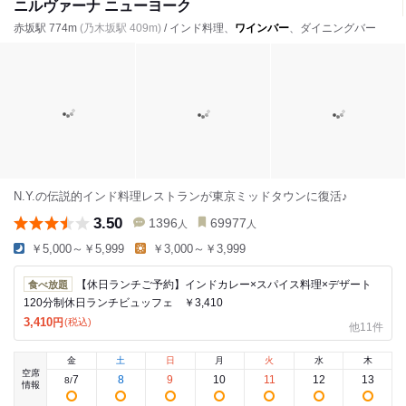
ニルヴァーナ ニューヨーク
赤坂駅 774m
(乃木坂駅 409m)
/ インド料理、
ワインバー
、ダイニングバー
N.Y.の伝説的インド料理レストランが東京ミッドタウンに復活♪
3.50
1396
69977
人
人
￥5,000～￥5,999
￥3,000～￥3,999
【休日ランチご予約】インドカレー×スパイス料理×デザート
食べ放題
120分制休日ランチビュッフェ ￥3,410
3,410
円
(税込)
他11件
金
土
日
月
火
水
木
空席
7
8
9
10
11
12
13
8
/
情報