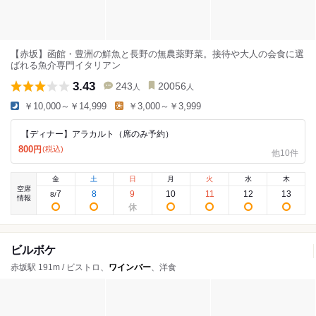
【赤坂】函館・豊洲の鮮魚と長野の無農薬野菜。接待や大人の会食に選
ばれる魚介専門イタリアン
3.43
243
20056
人
人
￥10,000～￥14,999
￥3,000～￥3,999
【ディナー】アラカルト（席のみ予約）
800
円
(税込)
他10件
金
土
日
月
火
水
木
空席
7
8
9
10
11
12
13
8
/
情報
ビルボケ
赤坂駅 191m / ビストロ、
ワインバー
、洋食