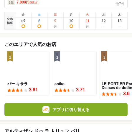
プラン♪
7,000
円
(税込)
6
品
他7件
金
土
日
月
火
水
木
空席
7
8
9
10
11
12
13
8
/
情報
このエリアで人気のお店
1
2
3
バー キサラ
aniko
LE PORTIER Par
Delices de dodi
3.81
3.71
3.6
アプリに切り替える
アルティザン ドゥ ラ トリュフ パリ