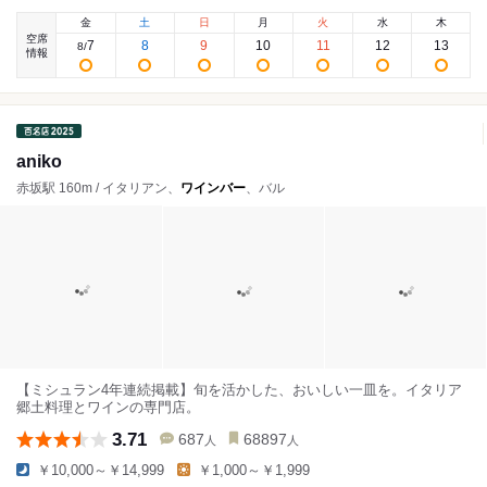
金
土
日
月
火
水
木
空席
7
8
9
10
11
12
13
8
/
情報
aniko
赤坂駅 160m / イタリアン、
ワインバー
、バル
【ミシュラン4年連続掲載】旬を活かした、おいしい一皿を。イタリア
郷土料理とワインの専門店。
3.71
687
68897
人
人
￥10,000～￥14,999
￥1,000～￥1,999