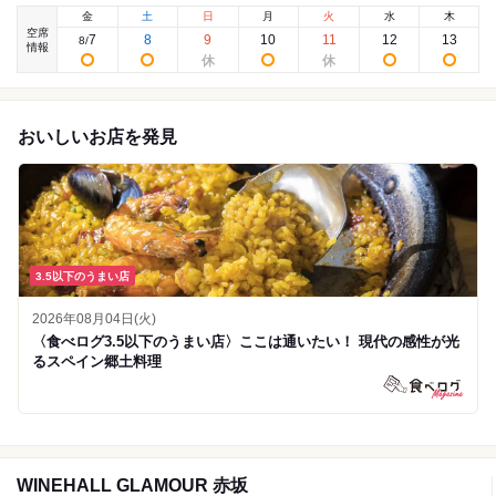
金
土
日
月
火
水
木
空席
7
8
9
10
11
12
13
8
/
情報
おいしいお店を発見
3.5以下のうまい店
2026年08月04日(火)
〈食べログ3.5以下のうまい店〉ここは通いたい！ 現代の感性が光
るスペイン郷土料理
WINEHALL GLAMOUR 赤坂