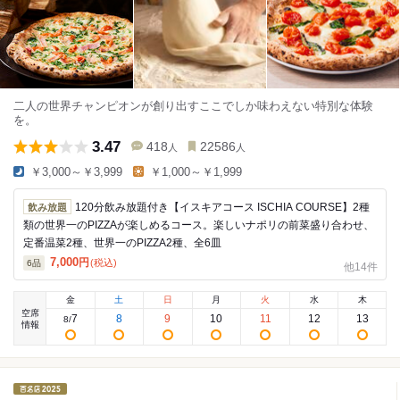
二人の世界チャンピオンが創り出すここでしか味わえない特別な体験
を。
3.47
418
22586
人
人
￥3,000～￥3,999
￥1,000～￥1,999
120分飲み放題付き【イスキアコース ISCHIA COURSE】2種
飲み放題
類の世界一のPIZZAが楽しめるコース。楽しいナポリの前菜盛り合わせ、
定番温菜2種、世界一のPIZZA2種、全6皿
7,000
円
(税込)
6
品
他14件
金
土
日
月
火
水
木
空席
7
8
9
10
11
12
13
8
/
情報