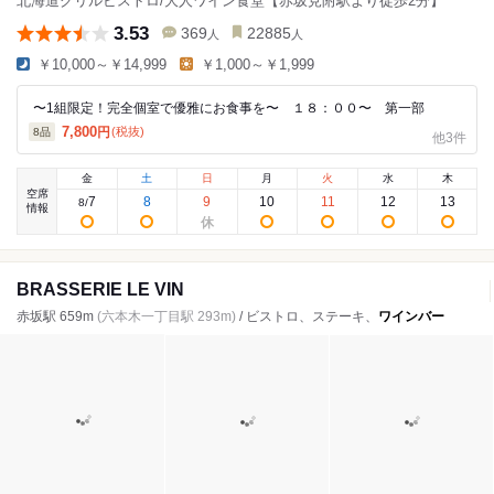
北海道グリルビストロ/大人ワイン食堂【赤坂見附駅より徒歩2分】
3.53
369
22885
人
人
￥10,000～￥14,999
￥1,000～￥1,999
〜1組限定！完全個室で優雅にお食事を〜 １８：００〜 第一部
7,800
円
(税抜)
8
品
他3件
金
土
日
月
火
水
木
空席
7
8
9
10
11
12
13
8
/
情報
BRASSERIE LE VIN
赤坂駅 659m
(六本木一丁目駅 293m)
/ ビストロ、ステーキ、
ワインバー