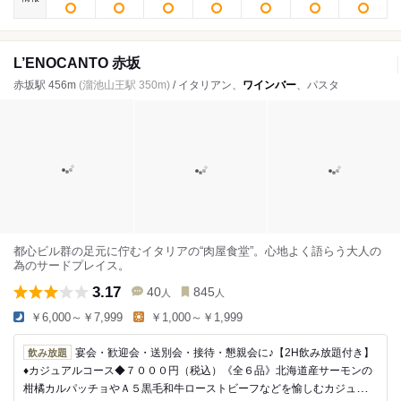
L’ENOCANTO 赤坂
赤坂駅 456m
(溜池山王駅 350m)
/ イタリアン、
ワインバー
、パスタ
都心ビル群の足元に佇むイタリアの“肉屋食堂”。心地よく語らう大人の
為のサードプレイス。
3.17
40
845
人
人
￥6,000～￥7,999
￥1,000～￥1,999
宴会・歓迎会・送別会・接待・懇親会に♪【2H飲み放題付き】
飲み放題
♦カジュアルコース◆７０００円（税込）《全６品》北海道産サーモンの
柑橘カルパッチョやＡ５黒毛和牛ローストビーフなどを愉しむカジュアル