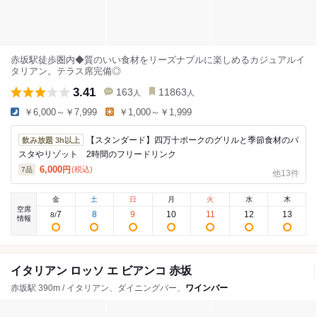
赤坂駅徒歩圏内◆質のいい食材をリーズナブルに楽しめるカジュアルイ
タリアン。テラス席完備◎
3.41
163
11863
人
人
￥6,000～￥7,999
￥1,000～￥1,999
【スタンダード】四万十ポークのグリルと季節食材のパ
飲み放題 3h以上
スタやリゾット 2時間のフリードリンク
6,000
円
(税込)
7
品
他13件
金
土
日
月
火
水
木
空席
7
8
9
10
11
12
13
8
/
情報
イタリアン ロッソ エ ビアンコ 赤坂
赤坂駅 390m / イタリアン、ダイニングバー、
ワインバー