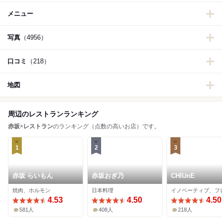
メニュー
写真
（4956）
口コミ
（218）
地図
周辺のレストランランキング
赤坂
×
レストラン
のランキング（点数の高いお店）です。
1
2
3
赤坂 らいもん
赤坂おぎ乃
CHIUnE
焼肉、ホルモン
日本料理
イノベーティブ、フ
4.53
4.50
4.50
581人
408人
218人