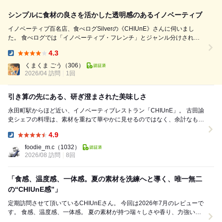
シンプルに食材の良さを活かした透明感のあるイノベーティブ
イノベーティブ百名店、食べログSilverの《CHIUnE》さんに伺いまし
た。 食べログでは「イノベーティブ・フレンチ」とジャンル分けされて
いたので、フレンチっぽく複数の味を重ねたり、凝った創作ソースを使っ
4.3
た料理を想像していました。 全然違いました。 むしろ逆に、シンプルに
Dinner:
食材の良さを活か...
くまくま ごう
（306）
2026/04 訪問
1回
引き算の先にある、研ぎ澄まされた美味しさ
永田町駅からほど近い、イノベーティブレストラン「CHIUnE」。 古田諭
史シェフの料理は、素材を重ねて華やかに見せるのではなく、余計なもの
をそぎ落とし、食材が持つ本質を最大限...
4.9
Dinner:
foodie_m.c
（1032）
2026/08 訪問
8回
「食感、温度感、一体感。夏の素材を洗練へと導く、唯一無二
の“CHIUnE感”」
定期訪問させて頂いているCHIUnEさん。 今回は2026年7月のレビューで
す。 食感、温度感、一体感。 夏の素材が持つ瑞々しさや香り、力強い旨
味を、透き通るような酸...