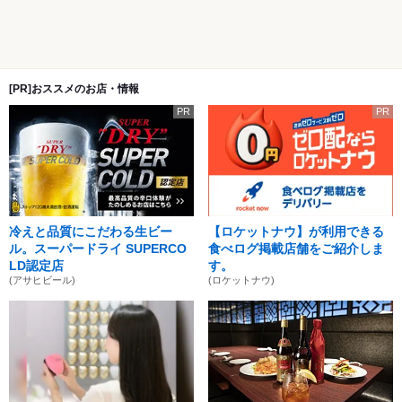
[PR]おススメのお店・情報
PR
PR
冷えと品質にこだわる生ビー
【ロケットナウ】が利用できる
ル。スーパードライ SUPERCO
食べログ掲載店舗をご紹介しま
LD認定店
す。
(アサヒビール)
(ロケットナウ)