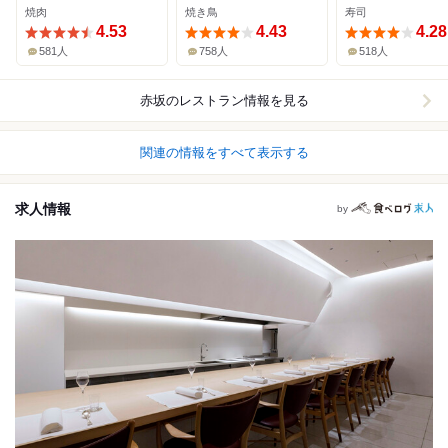
焼肉
焼き鳥
寿司
4.53
4.43
4.28
581人
758人
518人
赤坂
のレストラン情報を見る
関連の情報をすべて表示する
求人情報
by