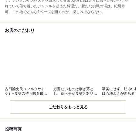
く。シンプルイズベストを追求した古田氏の料理はさらに磨きがかかり、そ
れでいて落ち着いたジャンルを超えた料理だ。新たな挑戦の場は、紀尾井
町。この地でどんな1ページを開くのか、楽しみでならない。
お店のこだわり
古田諭史氏（フルタサト
必要ないものは削ぎ落と
華美にせず、明るい
シ）−食材の持ち味を最大
し、食べ手が食材と対話で
は心地よさが満ちる
限に研ぎ澄ます
きる料理に
こだわりをもっと見る
投稿写真