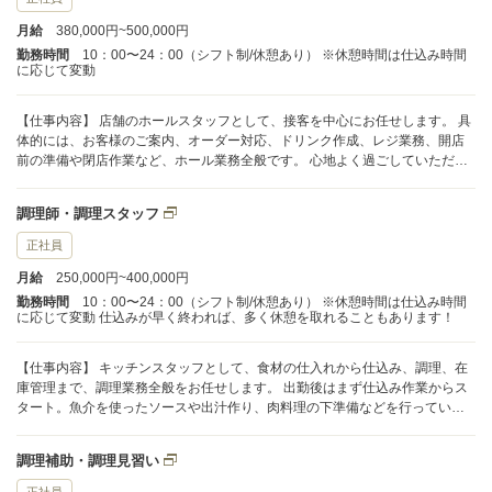
月給
380,000円~500,000円
勤務時間
10：00〜24：00（シフト制/休憩あり） ※休憩時間は仕込み時間
に応じて変動
【仕事内容】 店舗のホールスタッフとして、接客を中心にお任せします。 具
体的には、お客様のご案内、オーダー対応、ドリンク作成、レジ業務、開店
前の準備や閉店作業など、ホール業務全般です。 心地よく過ごしていただけ
るよう、丁寧な対応をお願いします。 これまでのホール経験をお持ちの方に
は、スキルに応じてより幅広い仕事にも挑戦できます。
調理師・調理スタッフ
正社員
月給
250,000円~400,000円
勤務時間
10：00〜24：00（シフト制/休憩あり） ※休憩時間は仕込み時間
に応じて変動 仕込みが早く終われば、多く休憩を取れることもあります！
【仕事内容】 キッチンスタッフとして、食材の仕入れから仕込み、調理、在
庫管理まで、調理業務全般をお任せします。 出勤後はまず仕込み作業からス
タート。魚介を使ったソースや出汁作り、肉料理の下準備などを行っていた
だきます。 経験やスキルに応じて、できることから丁寧にお教えしますの
で、徐々に幅を広げていきましょう。
調理補助・調理見習い