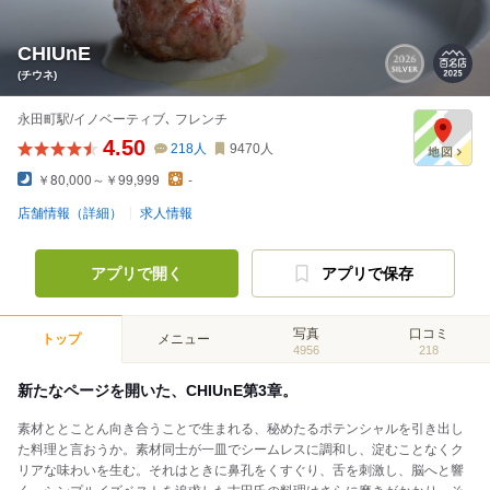
CHIUnE
(チウネ)
永田町駅/イノベーティブ､ フレンチ
4.50
218
人
9470
人
￥80,000～￥99,999
-
店舗情報（詳細）
求人情報
アプリで開く
アプリで保存
写真
口コミ
トップ
メニュー
4956
218
新たなページを開いた、CHIUnE第3章。
素材ととことん向き合うことで生まれる、秘めたるポテンシャルを引き出し
た料理と言おうか。素材同士が一皿でシームレスに調和し、淀むことなくク
リアな味わいを生む。それはときに鼻孔をくすぐり、舌を刺激し、脳へと響