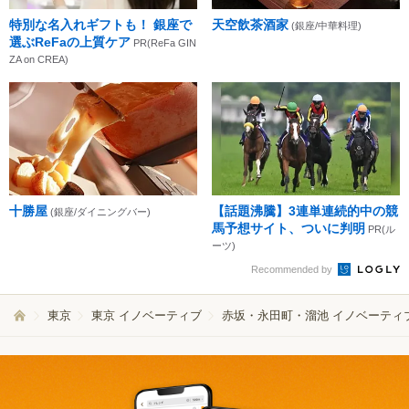
特別な名入れギフトも！ 銀座で
天空飲茶酒家
(銀座/中華料理)
選ぶReFaの上質ケア
PR(ReFa GIN
ZA on CREA)
十勝屋
【話題沸騰】3連単連続的中の競
(銀座/ダイニングバー)
馬予想サイト、ついに判明
PR(ル
ーツ)
Recommended by
東京
東京 イノベーティブ
赤坂・永田町・溜池 イノベーティ