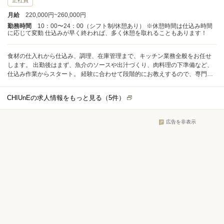
正社員
月給
220,000円~260,000円
勤務時間
10：00〜24：00（シフト制/休憩あり） ※休憩時間は仕込み時間
に応じて変動 仕込みが早く終われば、多く休憩を取れることもあります！
食材の仕入れから仕込み、調理、在庫管理まで、キッチン業務全般をお任せ
します。 出勤後はまず、魚介のソースや出汁づくり、肉料理の下準備など、
仕込み作業からスタート。 経験に合わせて段階的にお教えするので、専門的
な調理が初めてという方もご安心ください。
CHIUnEの求人情報をもっと見る（
5
件）
広告を非表示