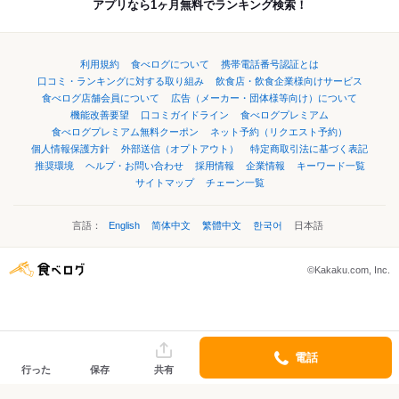
アプリなら1ヶ月無料でランキング検索！
利用規約
食べログについて
携帯電話番号認証とは
口コミ・ランキングに対する取り組み
飲食店・飲食企業様向けサービス
食べログ店舗会員について
広告（メーカー・団体様等向け）について
機能改善要望
口コミガイドライン
食べログプレミアム
食べログプレミアム無料クーポン
ネット予約（リクエスト予約）
個人情報保護方針
外部送信（オプトアウト）
特定商取引法に基づく表記
推奨環境
ヘルプ・お問い合わせ
採用情報
企業情報
キーワード一覧
サイトマップ
チェーン一覧
言語：
English
简体中文
繁體中文
한국어
日本語
©Kakaku.com, Inc.
電話
行った
保存
共有