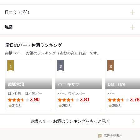
口コミ
（138）
地図
周辺のバー・お酒ランキング
赤坂
×
バー・お酒
のランキング（点数の高いお店）です。
1
2
3
茜坂大沼
バー キサラ
Bar Tiare
日本料理、日本酒バー
バー、ワインバー
バー
3.90
3.81
3.78
313人
252人
390人
赤坂×バー・お酒
のランキングをもっと見る
広告を非表示