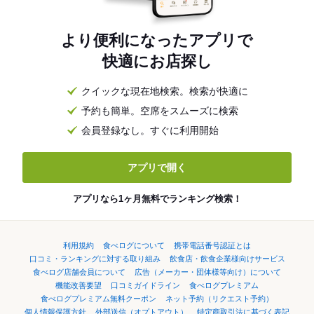
より便利になったアプリで
快適にお店探し
クイックな現在地検索。検索が快適に
予約も簡単。空席をスムーズに検索
会員登録なし。すぐに利用開始
アプリで開く
アプリなら1ヶ月無料でランキング検索！
利用規約
食べログについて
携帯電話番号認証とは
口コミ・ランキングに対する取り組み
飲食店・飲食企業様向けサービス
食べログ店舗会員について
広告（メーカー・団体様等向け）について
機能改善要望
口コミガイドライン
食べログプレミアム
食べログプレミアム無料クーポン
ネット予約（リクエスト予約）
個人情報保護方針
外部送信（オプトアウト）
特定商取引法に基づく表記