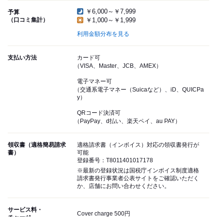
￥6,000～￥7,999
予算
（口コミ集計）
￥1,000～￥1,999
利用金額分布を見る
支払い方法
カード可
（VISA、Master、JCB、AMEX）
電子マネー可
（交通系電子マネー（Suicaなど）、iD、QUICPa
y）
QRコード決済可
（PayPay、d払い、楽天ペイ、au PAY）
領収書（適格簡易請求
適格請求書（インボイス）対応の領収書発行が
書）
可能
登録番号：T8011401017178
※最新の登録状況は国税庁インボイス制度適格
請求書発行事業者公表サイトをご確認いただく
か、店舗にお問い合わせください。
サービス料・
Cover charge 500円