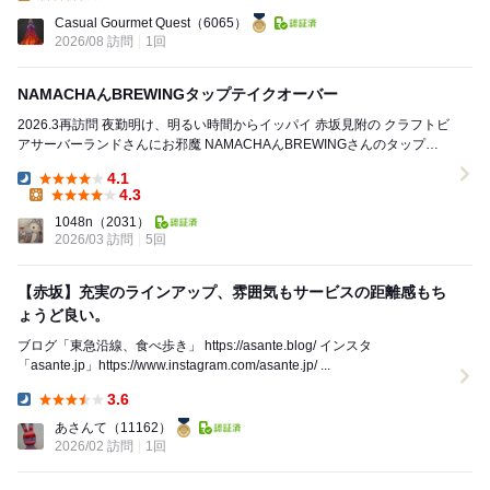
Lunch:
Casual Gourmet Quest
（6065）
2026/08 訪問
1回
NAMACHAんBREWINGタップテイクオーバー
2026.3再訪問 夜勤明け、明るい時間からイッパイ 赤坂見附の クラフトビ
アサーバーランドさんにお邪魔 NAMACHAんBREWINGさんのタップテ
イクオーバー NAM...
4.1
Dinner:
4.3
Lunch:
1048n
（2031）
2026/03 訪問
5回
【赤坂】充実のラインアップ、雰囲気もサービスの距離感もち
ょうど良い。
ブログ「東急沿線、食べ歩き」 https://asante.blog/ インスタ
「asante.jp」https://www.instagram.com/asante.jp/ ...
3.6
Dinner:
あさんて
（11162）
2026/02 訪問
1回