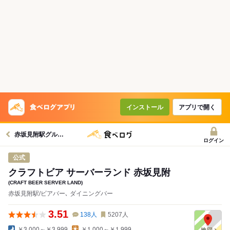
インストール
アプリで開く
赤坂見附駅グルメへ
ログイン
公式
クラフトビア サーバーランド 赤坂見附
(CRAFT BEER SERVER LAND)
赤坂見附駅/ビアバー､ ダイニングバー
3.51
138
人
5207
人
￥3,000～￥3,999
￥1,000～￥1,999