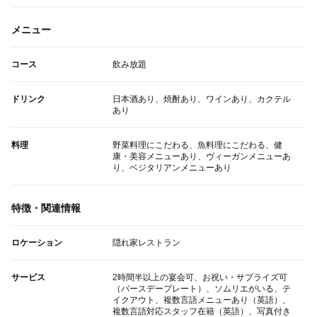
メニュー
コース
飲み放題
ドリンク
日本酒あり、焼酎あり、ワインあり、カクテル
あり
料理
野菜料理にこだわる、魚料理にこだわる、健
康・美容メニューあり、ヴィーガンメニューあ
り、ベジタリアンメニューあり
特徴・関連情報
ロケーション
隠れ家レストラン
サービス
2時間半以上の宴会可、お祝い・サプライズ可
（バースデープレート）、ソムリエがいる、テ
イクアウト、複数言語メニューあり（英語）、
複数言語対応スタッフ在籍（英語）、写真付き