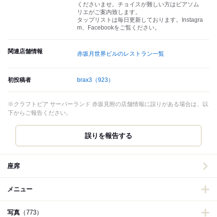
くださいませ。チョイスが難しい方はビアソム
リエがご案内致します。
タップリストは毎日更新しております。Instagra
m、Facebookをご覧ください。
関連店舗情報
赤坂月世界ビルのレストラン一覧
初投稿者
brax3
（923）
※クラフトビア サーバーランド 赤坂見附の店舗情報に誤りがある場合は、以
下からご報告ください。
誤りを報告する
座席
メニュー
写真
（773）