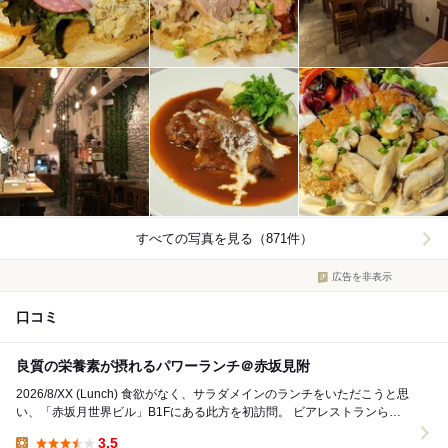
すべての写真を見る（871件）
広告を非表示
口コミ
良質の栄養素が摂れるパワーランチ＠赤坂見附
2026/8/XX (Lunch) 食欲がなく、サラダメインのランチをいただこうと思
い、「赤坂月世界ビル」B1Fにある此方を初訪問。 ビアレストランらし
さのある雰囲気の店内...
3.5