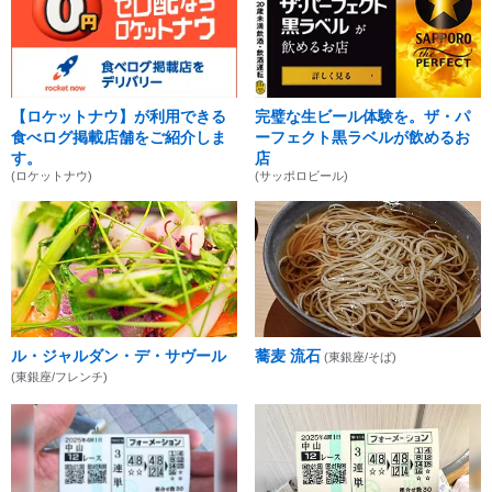
【ロケットナウ】が利用できる
完璧な生ビール体験を。ザ・パ
食べログ掲載店舗をご紹介しま
ーフェクト黒ラベルが飲めるお
す。
店
(ロケットナウ)
(サッポロビール)
ル・ジャルダン・デ・サヴール
蕎麦 流石
(東銀座/そば)
(東銀座/フレンチ)