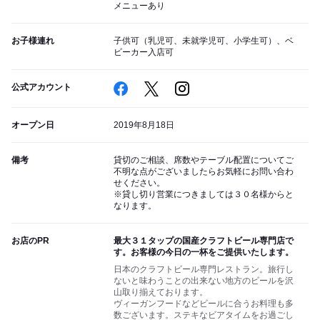
メニューあり
お子様連れ
子供可（乳児可、未就学児可、小学生可）、ベ
ビーカー入店可
公式アカウント
オープン日
2019年8月18日
備考
貸切のご相談、席数やテーブル配置についてご
不明な点がございましたらお気軽にお問い合わ
せください。
※貸し切り営業につきましては３０名様からと
なります。
お店のPR
最大３１タップの国産クラフトビール専門店で
す。お客様の今日の一杯をご提供いたします。
日本のクラフトビール専門レストラン。旅行し
ないと味わうことの出来ない地方のビールを沢
山取り揃えております。
ヴィーガンフードなどビールに合うお料理も多
数ございます。ステキなビアタイムをお過ごし