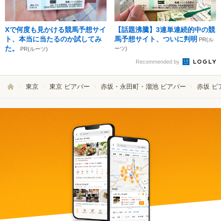
Xで何度も見かける競馬予想サイ
【話題沸騰】3連単連続的中の競
ト、本当に当たるのか試してみ
馬予想サイト、ついに判明
PR(ル
た。
ーツ)
PR(ルーツ)
Recommended by
東京
東京 ビアバー
赤坂・永田町・溜池 ビアバー
赤坂 ビ