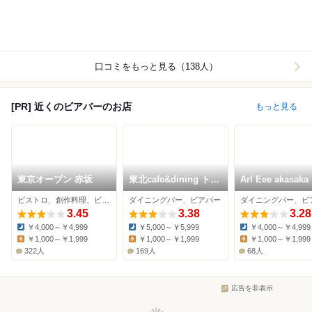
口コミをもっと見る（138人）
[PR] 近くのビアバーのお店
もっと見る
東京オーブン 赤坂
東北cafe&dining トレ
Arl Eee akasaka
ジオンポート
ビストロ、創作料理、ビアバー
ダイニングバー、ビアバー
3.45
3.38
3.28
￥4,000～￥4,999
￥5,000～￥5,999
￥4,000～￥4,999
Dinner:
Dinner:
Dinner:
￥1,000～￥1,999
￥1,000～￥1,999
￥1,000～￥1,999
Lunch:
Lunch:
Lunch:
322人
169人
68人
広告を非表示