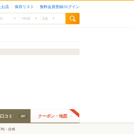
たお店
保存リスト
無料会員登録/ログイン
口コミ
クーポン・地図
187
平均・分布