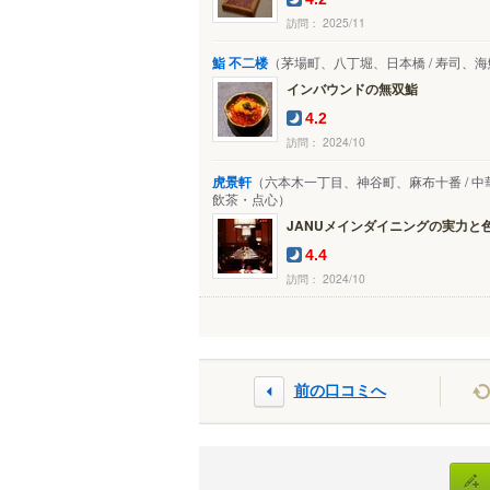
訪問： 2025/11
鮨 不二楼
（茅場町、八丁堀、日本橋 / 寿司、
インバウンドの無双鮨
4.2
訪問： 2024/10
虎景軒
（六本木一丁目、神谷町、麻布十番 / 中
飲茶・点心）
JANUメインダイニングの実力と
4.4
訪問： 2024/10
前の口コミへ