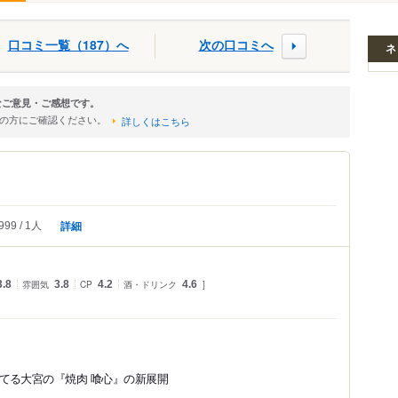
口コミ一覧（187）へ
次の口コミへ
ネ
なご意見・ご感想です。
店の方にご確認ください。
詳しくはこちら
詳細
999
1人
3.8
雰囲気
3.8
CP
4.2
酒・ドリンク
4.6
てる大宮の『焼肉 喰心』の新展開