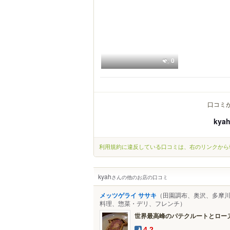
0
口コミ
kya
利用規約に違反している口コミは、右のリンクから
kyah
さんの他のお店の口コミ
メッツゲライ ササキ
（田園調布、奥沢、多摩川 
料理、惣菜・デリ、フレンチ）
世界最高峰のパテクルートとローヌの
4.2