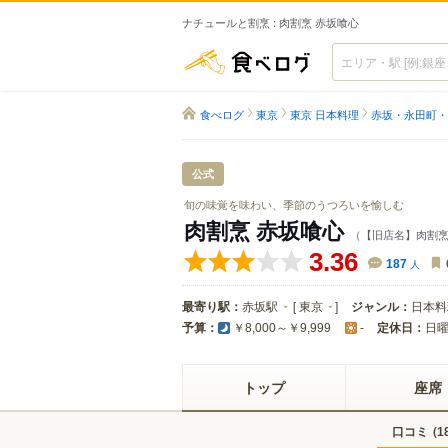
ナチュールと割烹 : 肉割烹 赤坂喰心
食べログ
食べログ
東京
東京 日本料理
赤坂・永田町・
公式
旬の味覚を味わい、季節のうつろいを愉しむ
肉割烹 赤坂喰心
（【旧店名】肉割烹
3.36
187
人
最寄り駅：
赤坂駅
[
東京
]
ジャンル：
日本料
予算：
定休日：
日
￥8,000～￥9,999
-
トップ
座席
口コミ
(
1