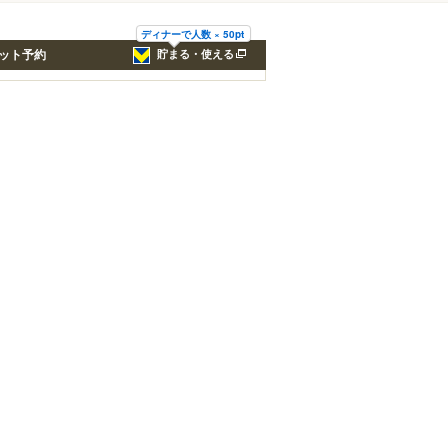
ディナーで人数 × 50pt
ット予約
貯まる・使える