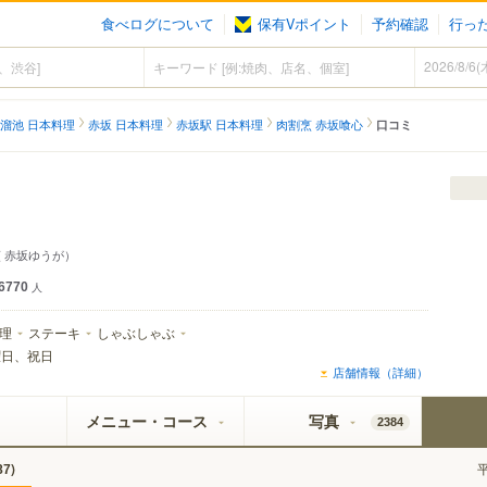
食べログについて
保有Vポイント
予約確認
行っ
溜池 日本料理
赤坂 日本料理
赤坂駅 日本料理
肉割烹 赤坂喰心
口コミ
 赤坂ゆうが）
6770
人
理
ステーキ
しゃぶしゃぶ
曜日、祝日
店舗情報（詳細）
メニュー・コース
写真
2384
)
87