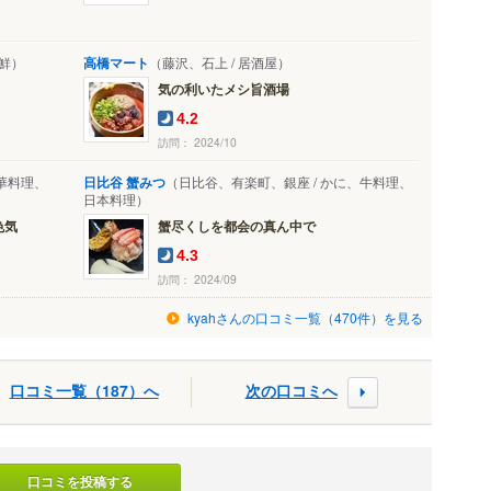
海鮮）
高橋マート
（藤沢、石上 / 居酒屋）
気の利いたメシ旨酒場
4.2
訪問： 2024/10
華料理、
日比谷 蟹みつ
（日比谷、有楽町、銀座 / かに、牛料理、
日本料理）
色気
蟹尽くしを都会の真ん中で
4.3
訪問： 2024/09
kyahさんの口コミ一覧（470件）を見る
口コミ一覧（187）へ
次の口コミへ
口コミを投稿する