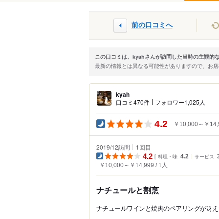
前の口コミへ
この口コミは、kyahさんが訪問した当時の主観的
最新の情報とは異なる可能性がありますので、お
kyah
口コミ470件
フォロワー1,025人
4.2
￥10,000～￥14,
2019/12訪問
1
回目
4.2
料理・味
4.2
サービス
￥10,000～￥14,999
1人
ナチュールと割烹
ナチュールワインと焼肉のペアリングが冴え