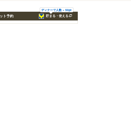
ディナーで人数 × 50pt
ット予約
貯まる・使える