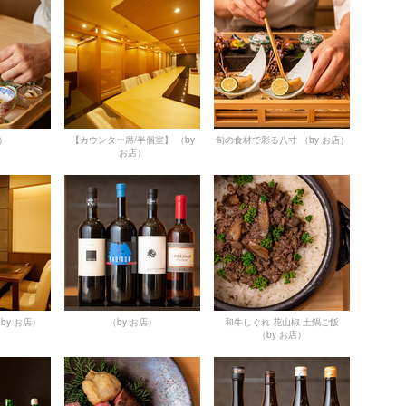
店）
【カウンター席/半個室】
（by
旬の食材で彩る八寸
（by お店）
お店）
by お店）
（by お店）
和牛しぐれ 花山椒 土鍋ご飯
（by お店）