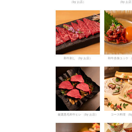
（by お店）
（by お
和牛刺し
（by お店）
和牛赤身ユッケ
（
厳選黒毛和牛ヒレ
（by お店）
コース料理
（b