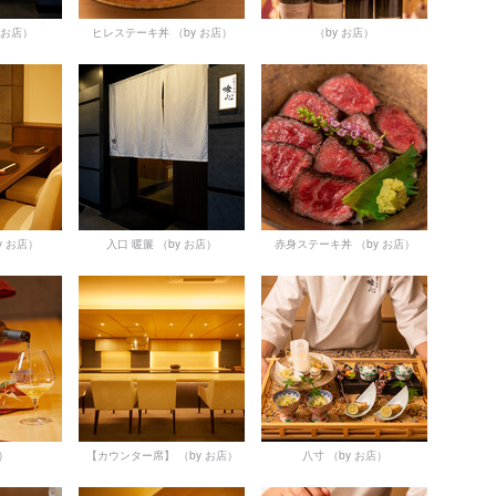
 お店）
ヒレステーキ丼
（by お店）
（by お店）
y お店）
入口 暖簾
（by お店）
赤身ステーキ丼
（by お店）
店）
【カウンター席】
（by お店）
八寸
（by お店）