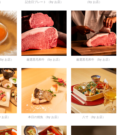
店）
記念日プレート
（by お店）
（by お店）
by お店）
厳選黒毛和牛
（by お店）
厳選黒毛和牛
（by お店）
y お店）
本日の焼魚
（by お店）
八寸
（by お店）