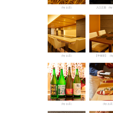
（by お店）
入口正面
（by
（by お店）
【半個室】
（b
（by お店）
（by お