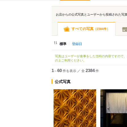
お店からの公式写真とユーザーから投稿された写
すべての写真
（
件）
2384
標準
登録日
写真はユーザーが食事をした当時の内容ですので、
の上ご利用ください。
1
～
60
件を表示
／
全
2384
件
公式写真