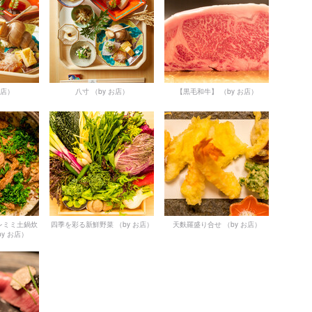
お店）
八寸
（by お店）
【黒毛和牛】
（by お店）
レミミ土鍋炊
四季を彩る新鮮野菜
（by お店）
天麩羅盛り合せ
（by お店）
by お店）