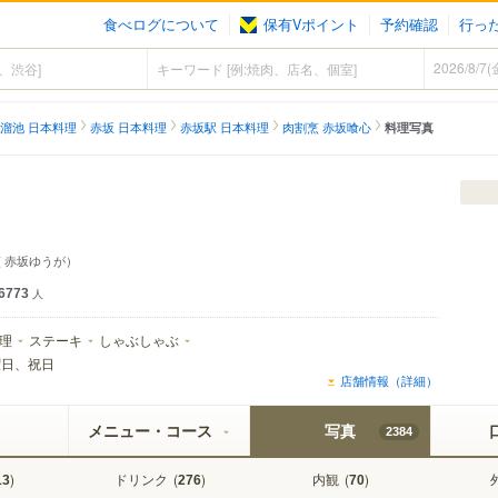
食べログについて
保有Vポイント
予約確認
行っ
溜池 日本料理
赤坂 日本料理
赤坂駅 日本料理
肉割烹 赤坂喰心
料理写真
 赤坂ゆうが）
6773
人
理
ステーキ
しゃぶしゃぶ
曜日、祝日
店舗情報（詳細）
メニュー・コース
写真
2384
)
ドリンク
(
)
内観
(
)
13
276
70