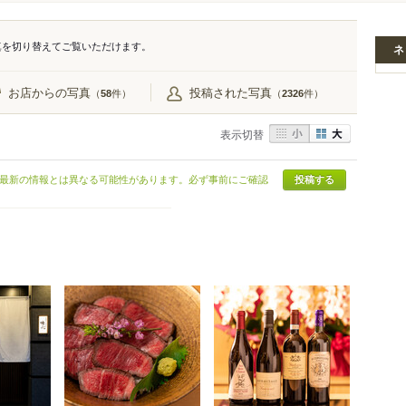
真を切り替えてご覧いただけます。
ネ
お店からの写真
投稿された写真
（
件）
（
件）
58
2326
表示切替
最新の情報とは異なる可能性があります。必ず事前にご確認
投稿する