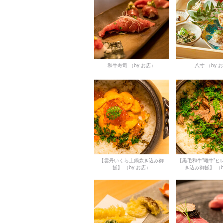
和牛寿司
（by お店）
八寸
（by 
【雲丹いくら土鍋炊き込み御
【黒毛和牛”雌牛”ヒ
飯】
（by お店）
き込み御飯】
（