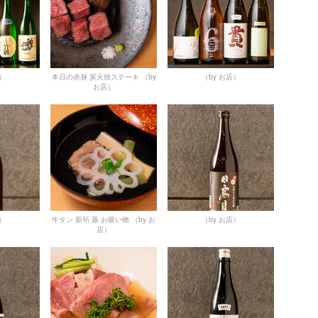
店）
本日の赤身 炭火焼ステーキ
（by
（by お店）
お店）
店）
牛タン 新筍 蕗 お吸い物
（by お
（by お店）
店）