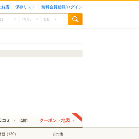
たお店
保存リスト
無料会員登録/ログイン
口コミ
クーポン・地図
187
外観
(
)
その他
120