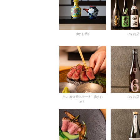
（by お店）
（by お
ヒレ 炭火焼ステーキ
（by お
（by お
店）