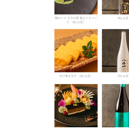
鴨ロース タラの芽 新ピースソー
（by お
ス
（by お店）
出汁巻き玉子
（by お店）
（by お