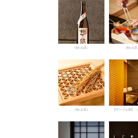
（by お店）
（by お
（by お店）
【テーブル席】
（