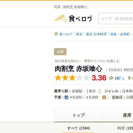
写真 : 肉割烹 赤坂喰心
食べログ
食べログ
東京
東京 日本料理
赤坂・永田町・
公式
旬の味覚を味わい、季節のうつろいを愉しむ
肉割烹 赤坂喰心
（【旧店名】肉割烹
3.36
187
人
最寄り駅：
赤坂駅
[
東京
]
ジャンル：
日本料
予算：
定休日：
日
￥8,000～￥9,999
-
トップ
座席
すべて
(
)
料理
(
2384
19