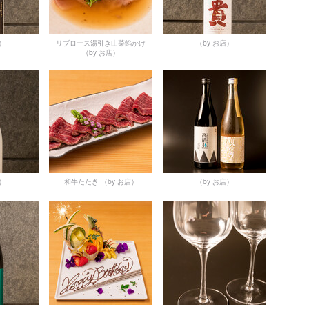
店）
リブロース湯引き山菜餡かけ
（by お店）
（by お店）
店）
和牛たたき
（by お店）
（by お店）