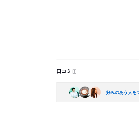
口コミ
？
好みのあう人を