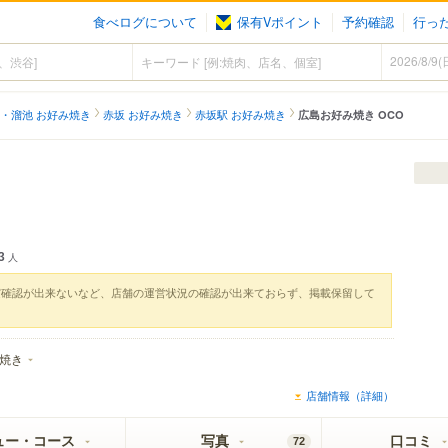
食べログについて
保有Vポイント
予約確認
行っ
・溜池 お好み焼き
赤坂 お好み焼き
赤坂駅 お好み焼き
広島お好み焼き OCO
3
人
実確認が出来ないなど、店舗の運営状況の確認が出来ておらず、掲載保留して
焼き
店舗情報（詳細）
ュー・コース
写真
口コミ
72