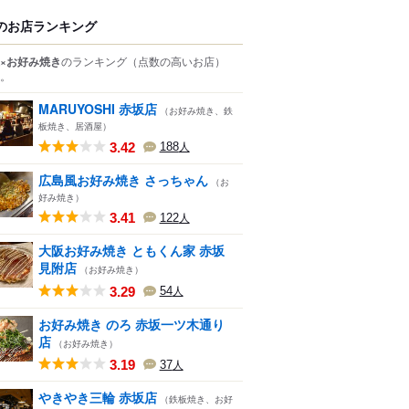
のお店ランキング
×お好み焼き
のランキング
（点数の高いお店）
。
MARUYOSHI 赤坂店
（お好み焼き、鉄
板焼き、居酒屋）
3.42
188
人
広島風お好み焼き さっちゃん
（お
好み焼き）
3.41
122
人
大阪お好み焼き ともくん家 赤坂
見附店
（お好み焼き）
3.29
54
人
お好み焼き のろ 赤坂一ツ木通り
店
（お好み焼き）
3.19
37
人
やきやき三輪 赤坂店
（鉄板焼き、お好