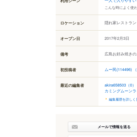
一人で入りやすい
利用シーン
こんな時によく使
隠れ家レストラン
ロケーション
2017年2月3日
オープン日
広島お好み焼きの
備考
ムー民(114496)
（
初投稿者
akira658503
（0）
最近の編集者
カミングムーンラ
編集履歴を詳しく
メールで情報を送る