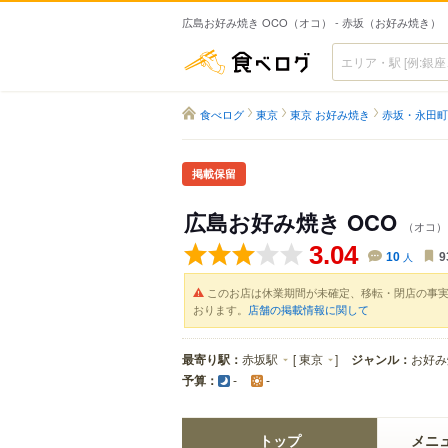
広島お好み焼き OCO（オコ） - 赤坂（お好み焼き）
食べログ
食べログ
東京
東京 お好み焼き
赤坂・永田町
掲載保留
広島お好み焼き OCO
（オコ）
3.04
10
人
9
このお店は休業期間が未確定、移転・閉店の事
おります。
店舗の掲載情報に関して
最寄り駅：
赤坂駅
[
東京
]
ジャンル：
お好み
予算：
-
-
トップ
メニ