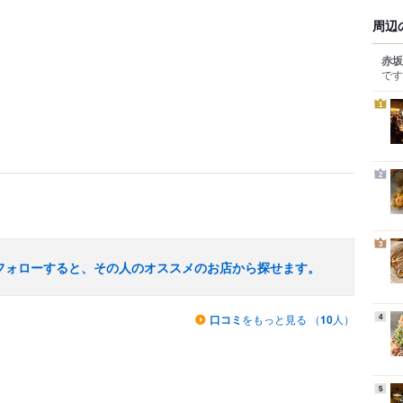
周辺
赤坂
です
1
2
3
フォローすると、その人のオススメのお店から探せます。
口コミ
をもっと見る （
10
人）
4
5