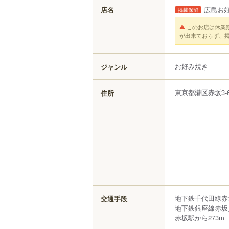
店名
広島お好
掲載保留
このお店は休業
が出来ておらず、
お好み焼き
ジャンル
東京都
港区
赤坂
3-
住所
地下鉄千代田線赤
交通手段
地下鉄銀座線赤坂
赤坂駅から273m