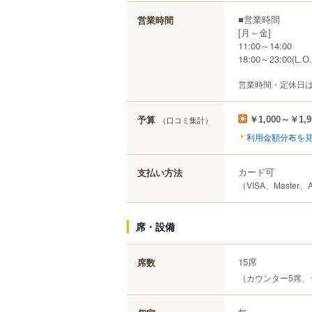
■営業時間
営業時間
[月～金]
11:00～14:00
18:00～23:00(L.O.
営業時間・定休日
予算
（口コミ集計）
￥1,000～￥1,9
利用金額分布を
カード可
支払い方法
（VISA、Master、
席・設備
15席
席数
（カウンター5席、