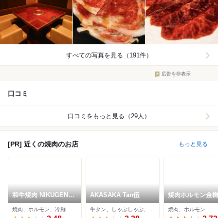
すべての写真を見る（191件）
広告を非表示
口コミ
口コミをもっと見る（29人）
[PR] 近くの焼肉のお店
もっと見る
和牛焼肉 NIKUGEN
AKASAKA Tan伍
焼肉ホルモン金
赤坂店
焼肉、ホルモン、冷麺
牛タン、しゃぶしゃぶ、焼肉
焼肉、ホルモン