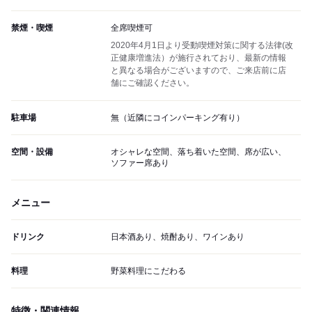
禁煙・喫煙
全席喫煙可
2020年4月1日より受動喫煙対策に関する法律(改
正健康増進法）が施行されており、最新の情報
と異なる場合がございますので、ご来店前に店
舗にご確認ください。
駐車場
無（近隣にコインパーキング有り）
空間・設備
オシャレな空間、落ち着いた空間、席が広い、
ソファー席あり
メニュー
ドリンク
日本酒あり、焼酎あり、ワインあり
料理
野菜料理にこだわる
特徴・関連情報