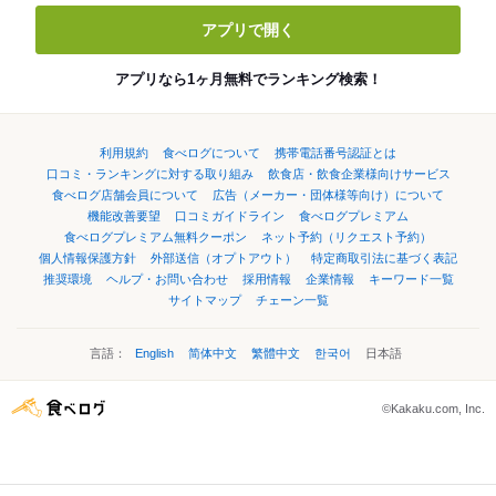
アプリで開く
アプリなら1ヶ月無料でランキング検索！
利用規約
食べログについて
携帯電話番号認証とは
口コミ・ランキングに対する取り組み
飲食店・飲食企業様向けサービス
食べログ店舗会員について
広告（メーカー・団体様等向け）について
機能改善要望
口コミガイドライン
食べログプレミアム
食べログプレミアム無料クーポン
ネット予約（リクエスト予約）
個人情報保護方針
外部送信（オプトアウト）
特定商取引法に基づく表記
推奨環境
ヘルプ・お問い合わせ
採用情報
企業情報
キーワード一覧
サイトマップ
チェーン一覧
言語：
English
简体中文
繁體中文
한국어
日本語
©Kakaku.com, Inc.