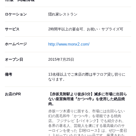
ロケーション
隠れ家レストラン
サービス
2時間半以上の宴会可、お祝い・サプライズ可
ホームページ
http://www.monx2.com/
オープン日
2015年7月25日
備考
13名様以上でご来店の際は半フロア貸し切りに
なります。
お店のPR
【赤坂見附駅より徒歩3分】滅多に市場に出回ら
ない皇室御用達『かつべ牛』を使用した絶品焼
肉。
赤坂一ツ木通りに面する、市場には出回らない
幻の黒毛和牛「かつべ牛」を堪能できる焼肉
店。 フジテレビ【バイキング】でも紹介され、
各界の著名人、芸能人を虜にする最高級ののサ
ーロインを使った【3秒ロース】は、ぜひ一度召
し上がっていただきたい一品です。厳選された