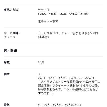
支払い方法
カード可
（VISA、Master、JCB、AMEX、Diners）
電子マネー不可
サービス料・
サービス料10％、チャージおひとりさま500円
チャージ
(小鉢付）
席・設備
席数
60席
個室
有
2人可、4人可、6人可、8人可、10～20人可
（大小ラグジュアリーな雰囲気の4〜12名様用の
完全個室やプライベート感ある4名様用の仕切り
席が多数あるので、コンパや接待などにもおす
すめです。）
貸切
可（20人～50人可、50人以上可）