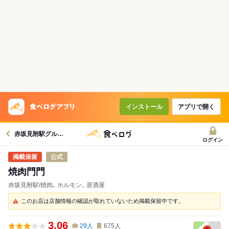
インストール
アプリで開く
赤坂見附駅グルメへ
ログイン
公式
焼肉門門
赤坂見附駅/焼肉､ ホルモン､ 居酒屋
このお店は店舗情報の確認が取れていないため掲載保留中です。
3.06
29
人
675
人