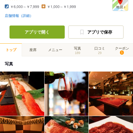
￥6,000～￥7,999
￥1,000～￥1,999
店舗情報（詳細）
アプリで開く
アプリで保存
写真
口コミ
クーポン
トップ
座席
メニュー
189
29
1
写真