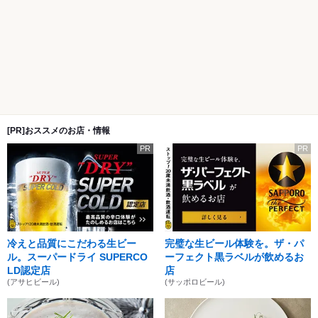
[PR]おススメのお店・情報
PR
PR
冷えと品質にこだわる生ビー
完璧な生ビール体験を。ザ・パ
ル。スーパードライ SUPERCO
ーフェクト黒ラベルが飲めるお
LD認定店
店
(アサヒビール)
(サッポロビール)