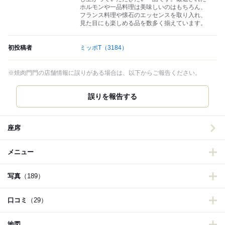
ホルモンや一品料理は美味しいのはもちろん、
フランス料理や懐石のエッセンスを取り入れ、
見た目にも楽しめる品を数多く揃えています。
初投稿者
ミッポT
（3184）
※焼肉門門の店舗情報に誤りがある場合は、以下からご報告ください。
誤りを報告する
座席
メニュー
写真
（189）
口コミ
（29）
地図