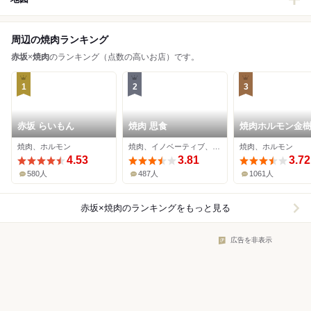
周辺の焼肉ランキング
赤坂
×
焼肉
のランキング（点数の高いお店）です。
1
2
3
赤坂 らいもん
焼肉 思食
焼肉ホルモン金
焼肉、ホルモン
焼肉、イノベーティブ、韓国料理
焼肉、ホルモン
4.53
3.81
3.72
580人
487人
1061人
赤坂×焼肉
のランキングをもっと見る
広告を非表示