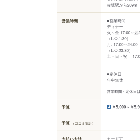
赤坂駅から209m
■営業時間
営業時間
ディナー
火～金 17:00～翌2
（L.O.1:30）
月. 17:00～24:00
（L.O.23:30）
土・日・祝 17:0
■定休日
年中無休
営業時間・定休日
予算
￥5,000～￥5,9
予算
（口コミ集計）
カード可
支払い方法