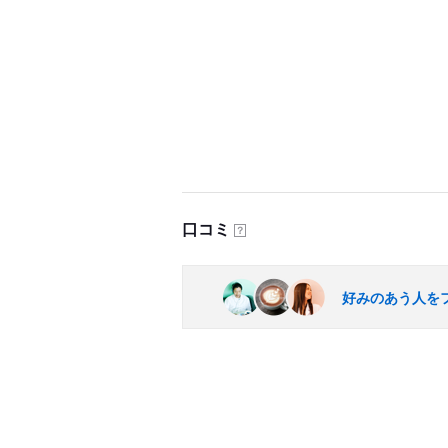
口コミ
？
好みのあう人を