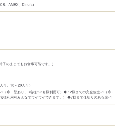
JCB、AMEX、Diners）
車椅子のままでもお食事可能です。）
人可、10～20人可）
×1（扉・壁あり、3名様〜5名様利用可）◆ 12様までの完全個室×1（扉・
2名様利用可みんなでワイワイできます。） ◆7様まで仕切りのある席×1