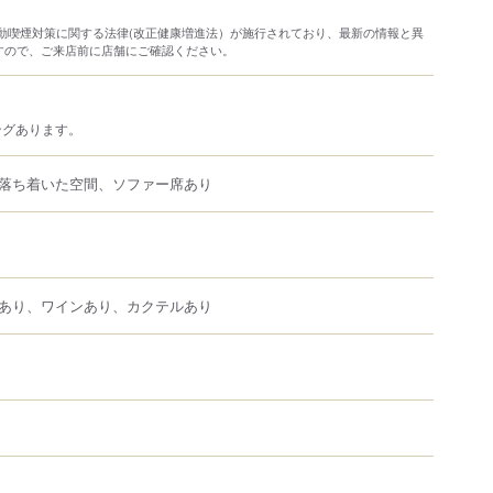
り受動喫煙対策に関する法律(改正健康増進法）が施行されており、最新の情報と異
すので、ご来店前に店舗にご確認ください。
ングあります。
落ち着いた空間、ソファー席あり
あり、ワインあり、カクテルあり