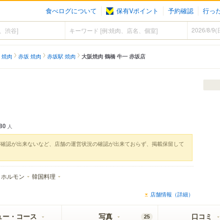
食べログについて
保有Vポイント
予約確認
行っ
 焼肉
赤坂 焼肉
赤坂駅 焼肉
大阪焼肉 鶴橋 牛一 赤坂店
80
人
実確認が出来ないなど、店舗の運営状況の確認が出来ておらず、掲載保留して
ホルモン
韓国料理
店舗情報（詳細）
ュー・コース
写真
口コミ
25