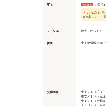
店名
大阪焼肉
掲載保留
このお店は休業
が出来ておらず、
焼肉、ホルモン、
ジャンル
東京都
港区
赤坂
3-
住所
東京メトロ千代田
交通手段
東京メトロ銀座線 
東京メトロ南北線 
ミスジ通りにあり