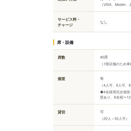
（VISA、Master、
サービス料・
なし
チャージ
席・設備
40席
席数
（1階店舗のため
有
個室
（4人可、6人可、8
◆4名様用完全個室
壁あり、8名様〜1
可
貸切
（20人～50人可）