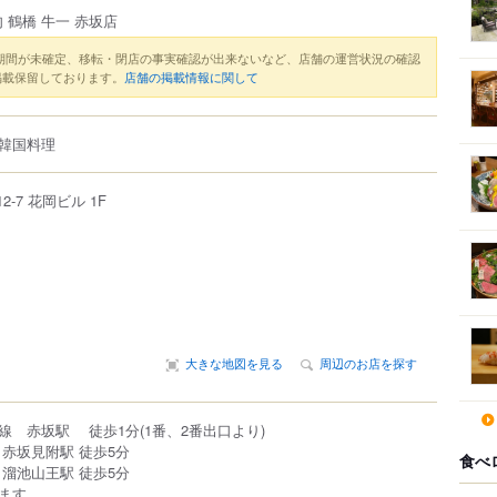
 鶴橋 牛一 赤坂店
期間が未確定、移転・閉店の事実確認が出来ないなど、店舗の運営状況の確認
掲載保留しております。
店舗の掲載情報に関して
韓国料理
12-7
花岡ビル 1F
大きな地図を見る
周辺のお店を探す
線 赤坂駅 徒歩1分(1番、2番出口より)
赤坂見附駅 徒歩5分
食べ
溜池山王駅 徒歩5分
ます。