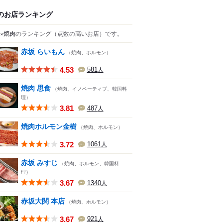
のお店ランキング
×焼肉
のランキング
（点数の高いお店）
です。
赤坂 らいもん
（焼肉、ホルモン）
4.53
581
人
焼肉 思食
（焼肉、イノベーティブ、韓国料
理）
3.81
487
人
焼肉ホルモン金樹
（焼肉、ホルモン）
3.72
1061
人
赤坂 みすじ
（焼肉、ホルモン、韓国料
理）
3.67
1340
人
赤坂大関 本店
（焼肉、ホルモン）
3.67
921
人