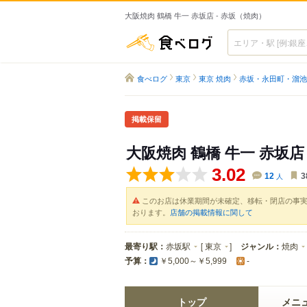
大阪焼肉 鶴橋 牛一 赤坂店 - 赤坂（焼肉）
食べログ
食べログ
東京
東京 焼肉
赤坂・永田町・溜池
掲載保留
大阪焼肉 鶴橋 牛一 赤坂店
3.02
12
人
3
このお店は休業期間が未確定、移転・閉店の事
おります。
店舗の掲載情報に関して
最寄り駅：
赤坂駅
[
東京
]
ジャンル：
焼肉
予算：
￥5,000～￥5,999
-
トップ
メニ