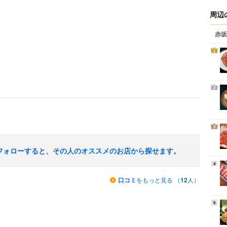
周辺
赤坂
1
2
3
フォローすると、その人のオススメのお店から探せます。
4
口コミ
をもっと見る （
12
人）
5