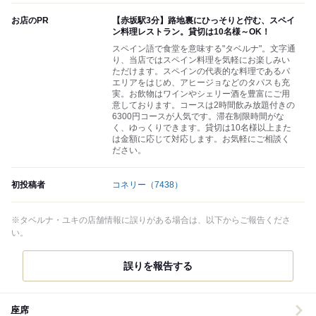
お店のPR
【赤坂駅3分】路地裏にひっそりと佇む、スペイ
ン料理レストラン。貸切は10名様～OK！
スペイン語で食堂を意味する"タベルナ"。文字通
り、当店ではスペイン料理を気軽にお楽しみい
ただけます。スペインの代表的な料理であるパ
エリアをはじめ、アヒージョなどのタパスも充
実。お飲物はワインやシェリー酒を豊富にご用
意しております。コースは2時間飲み放題付きの
6300円コースが人気です。滞在制限時間がな
く、ゆっくりできます。貸切は10名様以上また
は金額に応じて対応します。お気軽にご相談く
ださい。
初投稿者
コネリー
（7438）
※タベルナ・ユキの店舗情報に誤りがある場合は、以下からご報告くださ
い。
誤りを報告する
座席