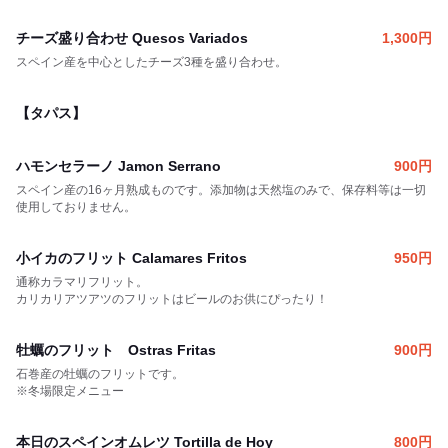
チーズ盛り合わせ Quesos Variados
1,300
円
スペイン産を中心としたチーズ3種を盛り合わせ。
【タパス】
ハモンセラーノ Jamon Serrano
900
円
スペイン産の16ヶ月熟成ものです。添加物は天然塩のみで、保存料等は一切
使用しておりません。
小イカのフリット Calamares Fritos
950
円
通称カラマリフリット。
カリカリアツアツのフリットはビールのお供にぴったり！
牡蠣のフリット Ostras Fritas
900
円
石巻産の牡蠣のフリットです。
※冬場限定メニュー
本日のスペインオムレツ Tortilla de Hoy
800
円