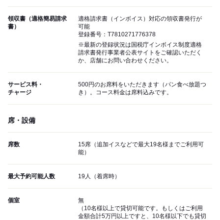
領収書（適格簡易請求
適格請求書（インボイス）対応の領収書発行が
書）
可能
登録番号：T7810271776378
※最新の登録状況は国税庁インボイス制度適格
請求書発行事業者公表サイトをご確認いただく
か、店舗にお問い合わせください。
サービス料・
500円のお席料をいただきます（パン食べ放題つ
チャージ
き）。コース料金は席料込みです。
席・設備
席数
15席（追加イスなどで最大19名様までご利用可
能）
最大予約可能人数
19人（着席時）
個室
無
（10名様以上で貸切可能です。もしくはご利用
金額合計5万円以上ですと、10名様以下でも貸切