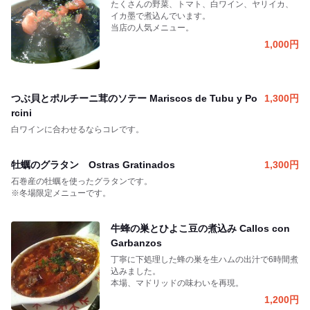
たくさんの野菜、トマト、白ワイン、ヤリイカ、
イカ墨で煮込んでいます。
当店の人気メニュー。
1,000
円
つぶ貝とポルチーニ茸のソテー Mariscos de Tubu y Po
1,300
円
rcini
白ワインに合わせるならコレです。
牡蠣のグラタン Ostras Gratinados
1,300
円
石巻産の牡蠣を使ったグラタンです。
※冬場限定メニューです。
牛蜂の巣とひよこ豆の煮込み Callos con
Garbanzos
丁寧に下処理した蜂の巣を生ハムの出汁で6時間煮
込みました。
本場、マドリッドの味わいを再現。
1,200
円