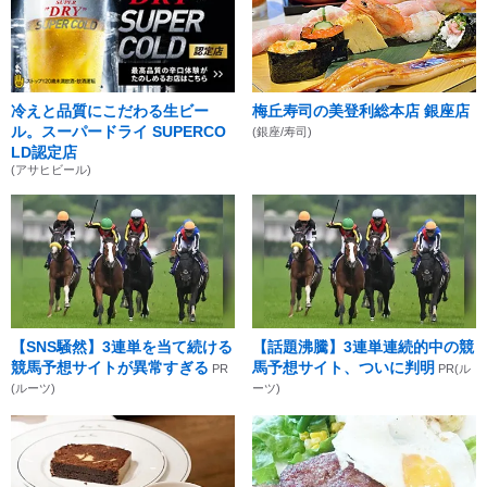
冷えと品質にこだわる生ビー
梅丘寿司の美登利総本店 銀座店
ル。スーパードライ SUPERCO
(銀座/寿司)
LD認定店
(アサヒビール)
【SNS騒然】3連単を当て続ける
【話題沸騰】3連単連続的中の競
競馬予想サイトが異常すぎる
馬予想サイト、ついに判明
PR
PR(ル
(ルーツ)
ーツ)