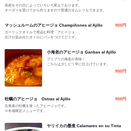
具材をその日によっていろいろ変えております。
オーダーを受けてから作りますので普通のオムレツもできます。
マッシュルームのアヒージョ Champiñones al Ajillo
950
円
ガーリックオイルで煮込む料理「アヒージョ」。
出汁が染み出たオイルにパンをつけてどうぞ。
小海老のアヒージョ Ganbas al Ajillo
プリプリの海老が美味！
こちらは少しピリ辛に仕上げています。
950
円
牡蠣のアヒージョ Ostras al Ajillo
950
円
石巻産の牡蠣を使ったアヒージョです。
※冬場限定メニューです。
ヤリイカの墨煮 Calamares en su Tinta