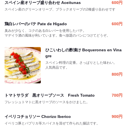
スペイン産オリーブ盛り合わせ Aceitunas
600
円
スペイン産のグリーンオリーブ、ブラックオリーブの2種盛り合わせです
鶏白レバーのパテ Pate de Higado
600
円
臭みが少なく、コクのある白レバーを使用したパテ。
マデイラ酒の風味が利いています。食べ放題のパンにつけてどうぞ。
ひこいわしの酢漬け Boquerones en Vina
gre
スペイン料理の定番。さっぱりとした味わい。
人気商品です。
800
円
トマトサラダ 黒オリーブソース Fresh Tomato
700
円
フレッシュトマトに黒オリーブのソースをかけました。
イベリコチョリソー Chorizo Iberico
900
円
イベリコ豚とパプリカ等スパイスを混ぜて作られた腸詰です。