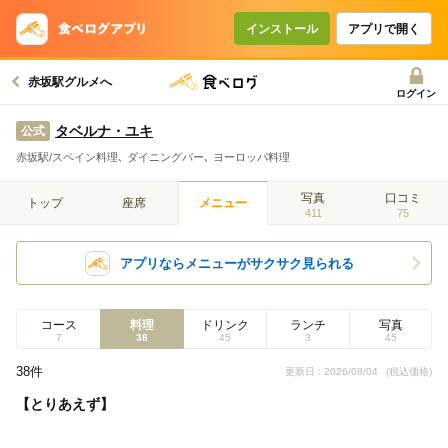
インストール
アプリで開く
赤坂駅グルメへ
ログイン
タベルナ・ユキ
公式
赤坂駅/スペイン料理､ ダイニングバー､ ヨーロッパ料理
写真
口コミ
トップ
座席
メニュー
411
75
アプリならメニューがサクサク見られる
コース
料理
ドリンク
ランチ
写真
7
38
45
3
45
38件
更新日 : 2026/08/04
(税込価格)
【とりあえず】