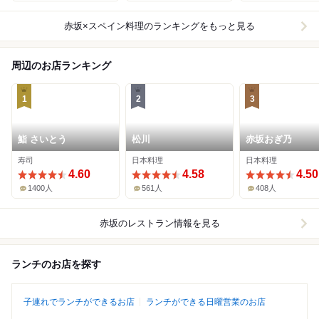
赤坂×スペイン料理
のランキングをもっと見る
周辺のお店ランキング
1
2
3
鮨 さいとう
松川
赤坂おぎ乃
寿司
日本料理
日本料理
4.60
4.58
4.50
1400人
561人
408人
赤坂
のレストラン情報を見る
ランチのお店を探す
子連れでランチができるお店
ランチができる日曜営業のお店