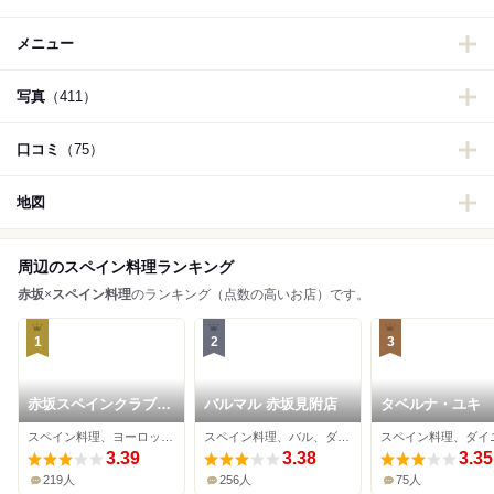
メニュー
写真
（411）
口コミ
（75）
地図
周辺のスペイン料理ランキング
赤坂
×
スペイン料理
のランキング（点数の高いお店）です。
1
2
3
赤坂スペインクラブ
バルマル 赤坂見附店
タベルナ・ユキ
アラ
スペイン料理、ヨーロッパ料理、ワインバー
スペイン料理、バル、ダイニングバー
3.39
3.38
3.35
219人
256人
75人