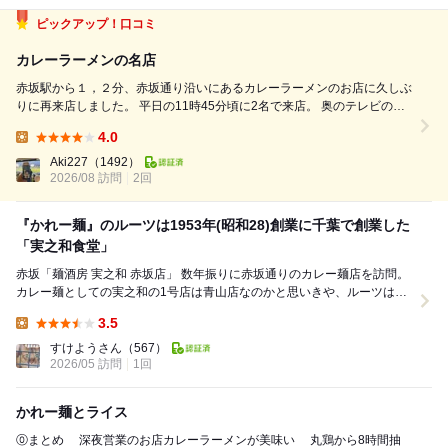
ピックアップ！口コミ
カレーラーメンの名店
赤坂駅から１，２分、赤坂通り沿いにあるカレーラーメンのお店に久しぶ
りに再来店しました。 平日の11時45分頃に2名で来店。 奥のテレビの下
の広い席に通されました。 店内は、床や壁、パーテーションが木目基調
4.0
になっており、落ち着いた雰囲気になっていました。 「かれー麺」を食
Lunch:
べるつもり...
Aki227
（1492）
2026/08 訪問
2回
『かれー麺』のルーツは1953年(昭和28)創業に千葉で創業した
「実之和食堂」
赤坂「麺酒房 実之和 赤坂店」 数年振りに赤坂通りのカレー麺店を訪問。
カレー麺としての実之和の1号店は青山店なのかと思いきや、ルーツは千
葉県香取市で1953年(昭和2...
3.5
Lunch:
すけようさん
（567）
2026/05 訪問
1回
かれー麺とライス
⓪まとめ 深夜営業のお店カレーラーメンが美味い 丸鶏から8時間抽