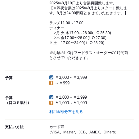
2025年8月19日より営業再開致します。
【※深夜営業は2025年9月よりスタート致しま
す。8月は24:00閉店とさせていただきます。】
ランチ11:00～17:00
ディナー
⚪︎月.火.水17:00～26:00(L.O.25:30)
⚪︎木.金17:00〜28:00(L.O.27:30)
⚪︎ 土 17:00〜24:00(Ｌ.O.23:20)
※お鍋のL.Oはフードラストオーダーの1時間前
とさせていただきます。
￥3,000～￥3,999
予算
～￥999
￥1,000～￥1,999
予算
（口コミ集計）
￥1,000～￥1,999
利用金額分布を見る
支払い方法
カード可
（VISA、Master、JCB、AMEX、Diners）