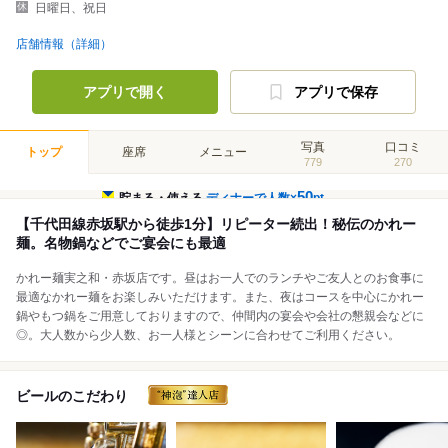
日曜日、祝日
店舗情報（詳細）
アプリで開く
アプリで保存
写真
口コミ
トップ
座席
メニュー
779
270
50
貯まる・使える
ディナーで人数×
pt
【千代田線赤坂駅から徒歩1分】リピーター続出！秘伝のかれー
麺。名物鍋などでご宴会にも最適
かれー麺実之和・赤坂店です。昼はお一人でのランチやご友人とのお食事に
最適なかれー麺をお楽しみいただけます。また、夜はコースを中心にかれー
鍋やもつ鍋をご用意しておりますので、仲間内の宴会や会社の懇親会などに
◎。大人数から少人数、お一人様とシーンに合わせてご利用ください。
ビールのこだわり