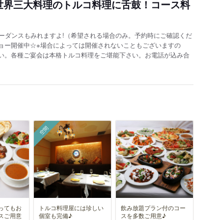
世界三大料理のトルコ料理に舌鼓！コース料
リーダンスもみれますよ!（希望される場合のみ。予約時にご確認くだ
ョー開催中☆※場合によっては開催されないこともございますの
い。各種ご宴会は本格トルコ料理をご堪能下さい。お電話が込み合
空間
ってもお
トルコ料理屋には珍しい
飲み放題プラン付のコー
スご用意
個室も完備♪
スを多数ご用意♪