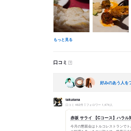
もっと見る
口コミ
？
好みのあう人を
takutana
口コミ 462件
フォロワー 1,474人
赤坂 サライ 【Cコース】ハラル対
今月の懇親会はトルコレストランでト