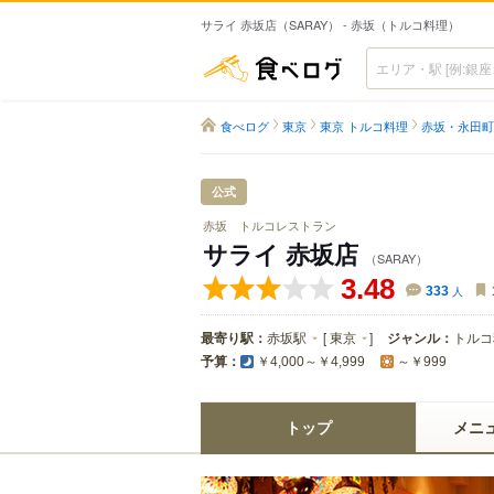
サライ 赤坂店（SARAY） - 赤坂（トルコ料理）
食べログ
食べログ
東京
東京 トルコ料理
赤坂・永田町
公式
赤坂 トルコレストラン
サライ 赤坂店
（SARAY）
3.48
333
人
最寄り駅：
赤坂駅
[
東京
]
ジャンル：
トルコ
予算：
￥4,000～￥4,999
～￥999
トップ
メニ