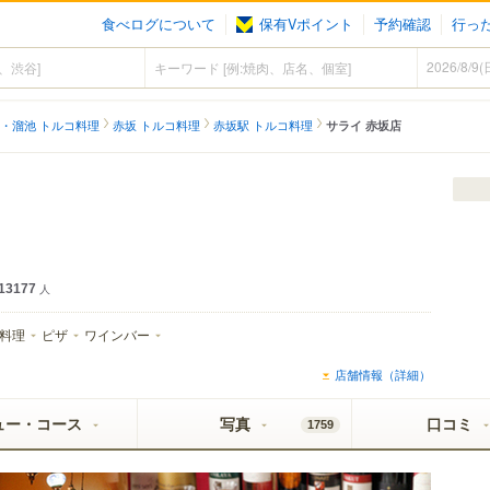
食べログについて
保有Vポイント
予約確認
行っ
・溜池 トルコ料理
赤坂 トルコ料理
赤坂駅 トルコ料理
サライ 赤坂店
13177
人
料理
ピザ
ワインバー
店舗情報（詳細）
ュー・コース
写真
口コミ
1759