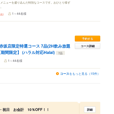
うメニューを盛り込んだ特別なコースです。おひとり様ず
す。
1～44名様
税込)
予約する
坂店限定特選コース 7品(2H飲み放題
コース詳細
0【期間限定】 (ハラル対応Halal)
7品
1～44名様
コース
をもっと見る（15件）
祝日 お会計 10％OFF！！
詳細