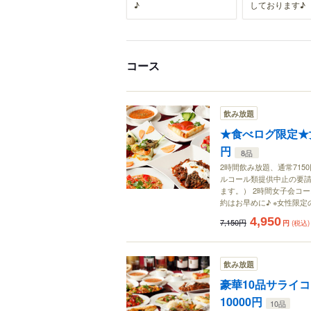
♪
しております♪
コース
飲み放題
★食べログ限定★女子
円
8品
2時間飲み放題、通常715
ルコール類提供中止の要
ます。） 2時間女子会コ
約はお早めに♪ ※女性限
4,950
7,150円
円
(税込)
飲み放題
豪華10品サライ
10000円
10品