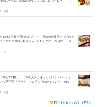
料理は中華しか馴染みがないので楽しみですね〜。 【C
問
1回
べるのは困難と思われたところ、早めの時間帯だったので
ース予約の団体様が何組か入っていたので、本当にラッキ
1回
トルコ料理専門店」。日本の大学に通ったというトルコ人オ
てケバブ専門店「サライ」を出店したのがキッカケ。その
問
1回
口コミ
をもっと見る （
333
人）