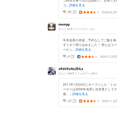
コ料理を食べるのは初めて。世界三大
コ...
詳細を見る
2026/02 訪
？
55
mempp
口コミ 53件
フォロワー 12人
年末金夜の赤坂…予約なしでご飯を食
ギリギリ滑り込めました！ 周りはコ
ーだっ...
詳細を見る
2025/12 訪問
？
4
xRAVExNxZEILx
口コミ 489件
フォロワー 285人
2011年1月24日にオープンした「
ーナーは2006年浅草に自営業とし
後、...
詳細を見る
2025/11 訪
？
12