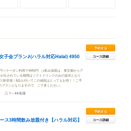
予約する
会プラン♪(ハラル対応Halal) 4950
コース詳細
0円⇒クーポン利用で4950円 （※飲み放題は、東京都からア
請が出されている期間はソフトドリンクのみの提供となり
ース新登場！8品も付いてこの値段はとってもお得！！ご予
定のプランとなりますので、ご了承ください。
1～44名様
予約する
コース3時間飲み放題付き【ハラル対応】
コース詳細