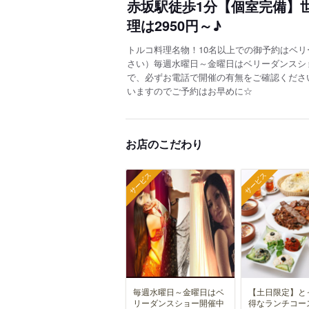
赤坂駅徒歩1分【個室完備】
理は2950円～♪
トルコ料理名物！10名以上での御予約はベ
さい）毎週水曜日～金曜日はベリーダンスシ
で、必ずお電話で開催の有無をご確認くださ
いますのでご予約はお早めに☆
お店のこだわり
サービス
サービス
毎週水曜日～金曜日はベ
【土日限定】と
リーダンスショー開催中
得なランチコー