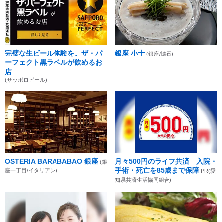
完璧な生ビール体験を。ザ・パ
銀座 小十
(銀座/懐石)
ーフェクト黒ラベルが飲めるお
店
(サッポロビール)
OSTERIA BARABABAO 銀座
月々500円のライフ共済 入院・
(銀
手術・死亡を85歳まで保障
座一丁目/イタリアン)
PR(愛
知県共済生活協同組合)