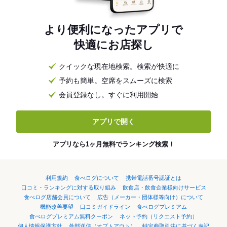
より便利になったアプリで
快適にお店探し
クイックな現在地検索。検索が快適に
予約も簡単。空席をスムーズに検索
会員登録なし。すぐに利用開始
アプリで開く
アプリなら1ヶ月無料でランキング検索！
利用規約
食べログについて
携帯電話番号認証とは
口コミ・ランキングに対する取り組み
飲食店・飲食企業様向けサービス
食べログ店舗会員について
広告（メーカー・団体様等向け）について
機能改善要望
口コミガイドライン
食べログプレミアム
食べログプレミアム無料クーポン
ネット予約（リクエスト予約）
個人情報保護方針
外部送信（オプトアウト）
特定商取引法に基づく表記