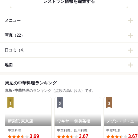
レストラン情報を編集する
メニュー
写真
（22）
口コミ
（4）
地図
周辺の中華料理ランキング
赤坂
×
中華料理
のランキング（点数の高いお店）です。
1
2
3
新栄記 東京店
ワキヤ 一笑美茶樓
メゾン・ド・ユ
中華料理
中華料理、四川料理
中華料理
3.69
3.67
3.67