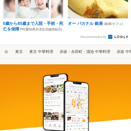
0歳から85歳まで入院・手術・死
オー バカナル 銀座
(銀座/カフェ)
亡を保障
PR(愛知県共済生活協同組合)
Recommended by
東京
東京 中華料理
赤坂・永田町・溜池 中華料理
赤坂 中