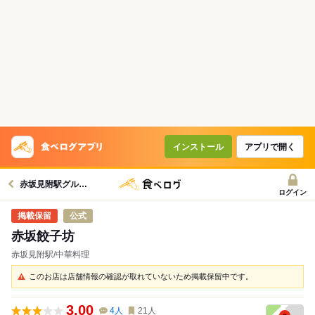
インストール
アプリで開く
赤坂見附駅グルメへ
ログイン
公式
赤坂餃子坊
赤坂見附駅/中華料理
このお店は店舗情報の確認が取れていないため掲載保留中です。
3.00
4
人
21
人