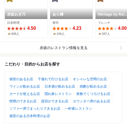
赤坂おぎ乃
あら輝
Héritage by Kei
Kobayashi
日本料理
寿司
フレンチ
4.50
4.23
4.00
408人
109人
287人
赤坂
のレストラン情報を見る
こだわり・目的からお店を探す
個室のあるお店
子連れで行けるお店
オシャレな空間のお店
ワインが飲めるお店
日本酒が飲めるお店
焼酎が飲めるお店
カードが使えるお店
隠れ家レストラン
座敷でくつろげるお店
喫煙のできるお店
貸切ができるお店
カウンター席のあるお店
ソファー席でまったりできるお店
一軒家レストラン
個室のある日本料理のお店