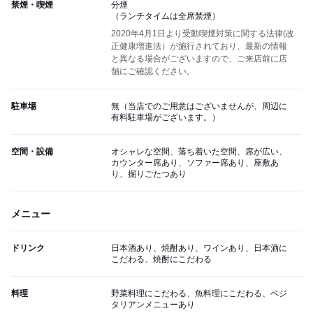
禁煙・喫煙
分煙
（ランチタイムは全席禁煙）
2020年4月1日より受動喫煙対策に関する法律(改
正健康増進法）が施行されており、最新の情報
と異なる場合がございますので、ご来店前に店
舗にご確認ください。
駐車場
無（当店でのご用意はございませんが、周辺に
有料駐車場がございます。）
空間・設備
オシャレな空間、落ち着いた空間、席が広い、
カウンター席あり、ソファー席あり、座敷あ
り、掘りごたつあり
メニュー
ドリンク
日本酒あり、焼酎あり、ワインあり、日本酒に
こだわる、焼酎にこだわる
料理
野菜料理にこだわる、魚料理にこだわる、ベジ
タリアンメニューあり