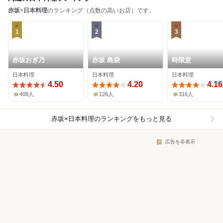
赤坂
×
日本料理
のランキング（点数の高いお店）です。
1
2
3
赤坂おぎ乃
赤坂 島袋
時限堂
日本料理
日本料理
日本料理
4.50
4.20
4.16
408人
126人
316人
赤坂×日本料理
のランキングをもっと見る
広告を非表示