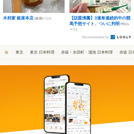
木村家 銀座本店
【話題沸騰】3連単連続的中の競
(銀座/パン)
馬予想サイト、ついに判明
PR(ル
ーツ)
Recommended by
東京
東京 日本料理
赤坂・永田町・溜池 日本料理
赤坂 日