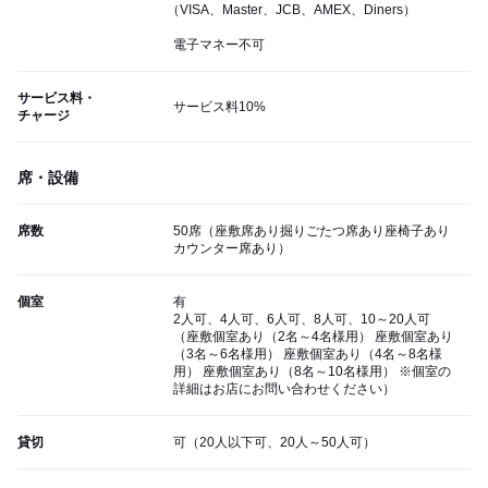
（VISA、Master、JCB、AMEX、Diners）
電子マネー不可
サービス料・
サービス料10%
チャージ
席・設備
席数
50席（座敷席あり掘りごたつ席あり座椅子あり
カウンター席あり）
個室
有
2人可、4人可、6人可、8人可、10～20人可
（座敷個室あり（2名～4名様用） 座敷個室あり
（3名～6名様用） 座敷個室あり（4名～8名様
用） 座敷個室あり（8名～10名様用） ※個室の
詳細はお店にお問い合わせください）
貸切
可（20人以下可、20人～50人可）