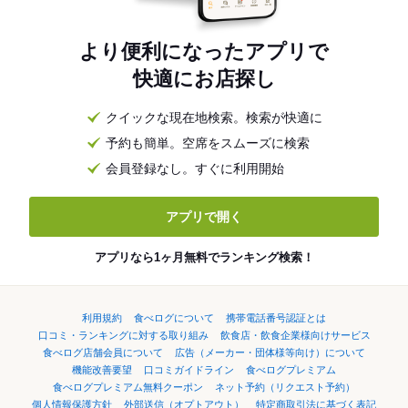
より便利になったアプリで
快適にお店探し
クイックな現在地検索。検索が快適に
予約も簡単。空席をスムーズに検索
会員登録なし。すぐに利用開始
アプリで開く
アプリなら1ヶ月無料でランキング検索！
利用規約
食べログについて
携帯電話番号認証とは
口コミ・ランキングに対する取り組み
飲食店・飲食企業様向けサービス
食べログ店舗会員について
広告（メーカー・団体様等向け）について
機能改善要望
口コミガイドライン
食べログプレミアム
食べログプレミアム無料クーポン
ネット予約（リクエスト予約）
個人情報保護方針
外部送信（オプトアウト）
特定商取引法に基づく表記