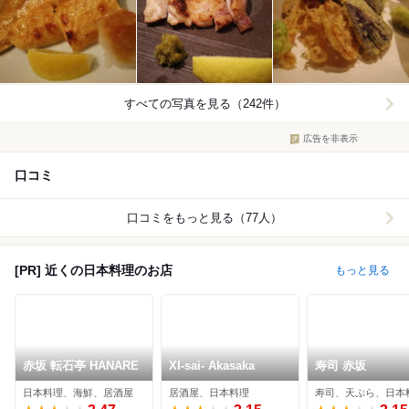
すべての写真を見る（242件）
広告を非表示
口コミ
口コミをもっと見る（77人）
[PR] 近くの日本料理のお店
もっと見る
赤坂 転石亭 HANARE
XI-sai- Akasaka
寿司 赤坂
日本料理、海鮮、居酒屋
居酒屋、日本料理
寿司、天ぷら、日本