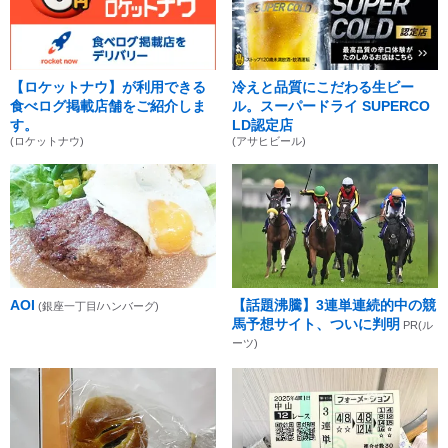
【ロケットナウ】が利用できる
冷えと品質にこだわる生ビー
食べログ掲載店舗をご紹介しま
ル。スーパードライ SUPERCO
す。
LD認定店
(ロケットナウ)
(アサヒビール)
AOI
【話題沸騰】3連単連続的中の競
(銀座一丁目/ハンバーグ)
馬予想サイト、ついに判明
PR(ル
ーツ)