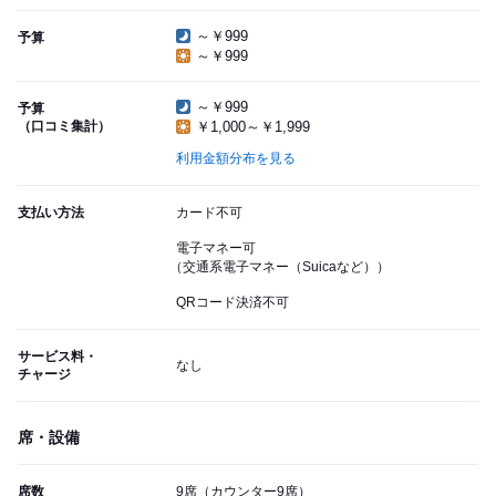
～￥999
予算
～￥999
～￥999
予算
（口コミ集計）
￥1,000～￥1,999
利用金額分布を見る
支払い方法
カード不可
電子マネー可
（交通系電子マネー（Suicaなど））
QRコード決済不可
サービス料・
なし
チャージ
席・設備
席数
9席（カウンター9席）