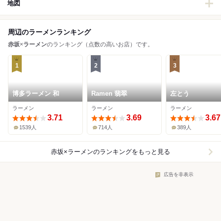
地図
周辺のラーメンランキング
赤坂
×
ラーメン
のランキング（点数の高いお店）です。
1
2
3
博多ラーメン 和
Ramen 翡翠
左とう
ラーメン
ラーメン
ラーメン
3.71
3.69
3.67
1539人
714人
389人
赤坂×ラーメン
のランキングをもっと見る
広告を非表示