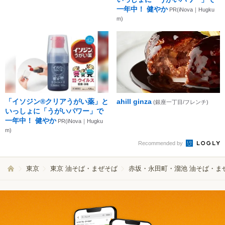
一年中！ 健やか
PR(iNova｜Hugku
m)
「イソジン®クリアうがい薬」と
ahill ginza
(銀座一丁目/フレンチ)
いっしょに「うがいパワー」で
一年中！ 健やか
PR(iNova｜Hugku
m)
Recommended by
東京
東京 油そば・まぜそば
赤坂・永田町・溜池 油そば・ま