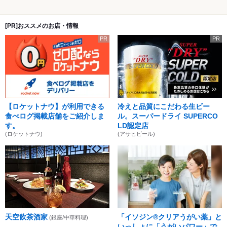
[PR]おススメのお店・情報
PR
PR
【ロケットナウ】が利用できる
冷えと品質にこだわる生ビー
食べログ掲載店舗をご紹介しま
ル。スーパードライ SUPERCO
す。
LD認定店
(ロケットナウ)
(アサヒビール)
天空飲茶酒家
「イソジン®クリアうがい薬」と
(銀座/中華料理)
いっしょに「うがいパワー」で