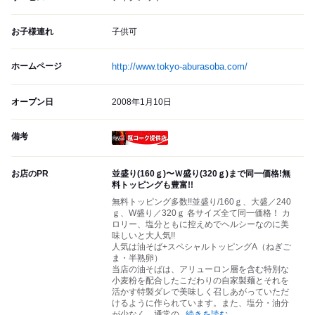
お子様連れ
子供可
ホームページ
http://www.tokyo-aburasoba.com/
オープン日
2008年1月10日
備考
瓶コーク提供店
お店のPR
並盛り(160ｇ)〜Ｗ盛り(320ｇ)まで同一価格!無
料トッピングも豊富!!
無料トッピング多数!!並盛り/160ｇ、大盛／240
ｇ、W盛り／320ｇ 各サイズ全て同一価格！ カ
ロリー、塩分ともに控えめでヘルシーなのに美
味しいと大人気!!
人気は油そば+スペシャルトッピングA（ねぎご
ま・半熟卵）
当店の油そばは、アリューロン層を含む特別な
小麦粉を配合したこだわりの自家製麺とそれを
活かす特製ダレで美味しく召しあがっていただ
けるように作られています。また、塩分・油分
が少なく、通常の
...
続きを読む