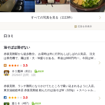
すべての写真を見る（1113件）
広告を非表示
口コミ
油そばは混ぜない
赤坂見附駅から徒歩数分。 お昼時は外に行列もしばしばの人気店。 注文
は券売機で、麺は並・大・W盛りがある。 料金は880円均一。今回はW盛
りにスペシャル トッピングB（34...
3.5
Lunch:
ネリ魔神
（811）
2026/07 訪問
1回
赤坂見附、ランチ難民になりかけてたところで吸い込まれるように入店。
東京油組総本店 赤坂見附組 頼んだのは油そばW（320g）＋スペシャルト
ッピングA、これで1060円！ 実...
3.0
Dinner:
遊１６
（467）