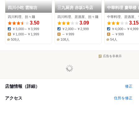
四川小吃 雲辣坊
三九厨房 赤坂1号店
中華料理 慶華楼 
四川料理、担々麺
四川料理、居酒屋、担々麺
3.50
3.09
3.15
￥3,000～￥3,999
￥2,000～￥2,999
￥4,000～￥4,999
Dinner:
Dinner:
Dinner:
￥1,000～￥1,999
～￥999
～￥999
Lunch:
Lunch:
Lunch:
509人
108人
54人
広告を非表示
店舗情報（詳細）
修正
アクセス
住所を修正