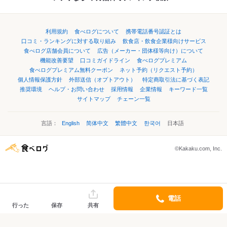
利用規約
食べログについて
携帯電話番号認証とは
口コミ・ランキングに対する取り組み
飲食店・飲食企業様向けサービス
食べログ店舗会員について
広告（メーカー・団体様等向け）について
機能改善要望
口コミガイドライン
食べログプレミアム
食べログプレミアム無料クーポン
ネット予約（リクエスト予約）
個人情報保護方針
外部送信（オプトアウト）
特定商取引法に基づく表記
推奨環境
ヘルプ・お問い合わせ
採用情報
企業情報
キーワード一覧
サイトマップ
チェーン一覧
言語：
English
简体中文
繁體中文
한국어
日本語
©Kakaku.com, Inc.
電話
行った
保存
共有