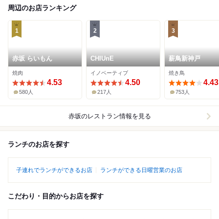
周辺のお店ランキング
1
2
3
赤坂 らいもん
CHIUnE
薪鳥新神戸
焼肉
イノベーティブ
焼き鳥
4.53
4.50
4.43
580人
217人
753人
赤坂
のレストラン情報を見る
ランチのお店を探す
子連れでランチができるお店
ランチができる日曜営業のお店
こだわり・目的からお店を探す