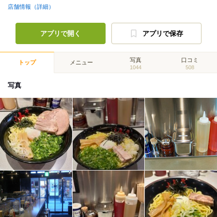
店舗情報（詳細）
アプリで開く
アプリで保存
写真
口コミ
トップ
メニュー
1044
508
写真