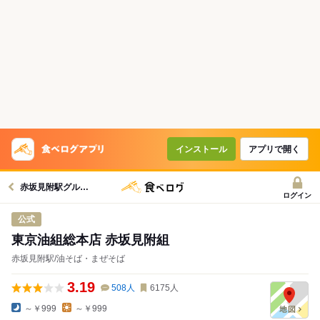
インストール
アプリで開く
赤坂見附駅グルメへ
ログイン
公式
東京油組総本店 赤坂見附組
赤坂見附駅/油そば・まぜそば
3.19
508
人
6175
人
～￥999
～￥999