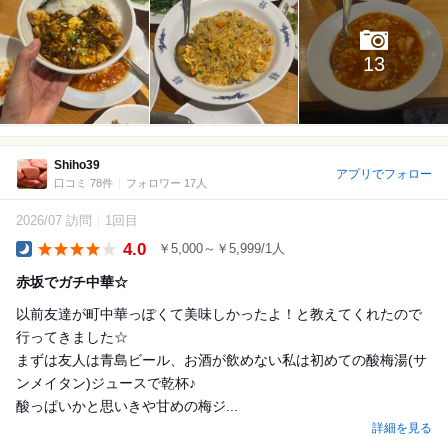
13
Shiho39
アプリでフォロー
口コミ 78件
フォロワー 17人
2026/07 訪問
1回目
4.0
￥5,000～￥5,999/1人
Dinner
赤坂でガチ中華☆
以前友達が町中華っぽくて美味しかったよ！と教えてくれたので
行ってきました☆
まずは友人は青島ビール、お酒が飲めない私は初めての酸梅湯(サ
ンメイタン)ジュースで乾杯♪
酸っぱいかと思いきや甘めの梅ジ...
詳細を見る