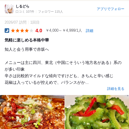
しるどら
アプリでフォロー
口コミ 107件
フォロワー 115人
2026/07 訪問
1回目
4.0
￥4,000～￥4,999/1人
詳細
Dinner
気軽に楽しめる本格中華
知人と会う用事で赤坂へ
メニューは主に四川、東北（中国にそういう地方名がある）系の
が多い印象
辛さは比較的マイルドな傾向ですけども、きちんと辛い感じ
花椒は入っているが控えめで、バランスがか...
詳細を見る