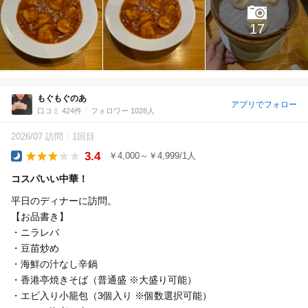
17
もぐもぐのあ
アプリでフォロー
口コミ 424件
フォロワー 1028人
2026/07 訪問
1回目
3.4
￥4,000～￥4,999/1人
Dinner
コスパいい中華！
平日のディナーに訪問。
【お品書き】
・ニラレバ
・豆苗炒め
・海鮮の汁なし辛鍋
・香港亭焼きそば（普通盛 ※大盛り可能）
・エビ入り小籠包（3個入り ※個数選択可能）