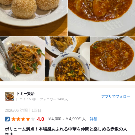
トミー賢治
アプリでフォロー
口コミ 153件
フォロワー 1401人
2026/06 訪問
1回目
4.0
￥4,000～￥4,999/1人
詳細
Dinner
ボリューム満点！本場感あふれる中華を仲間と楽しめる赤坂の人
気店