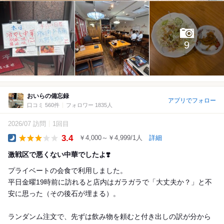
9
おいらの備忘録
アプリでフォロー
口コミ 560件
フォロワー 1835人
2026/07 訪問
1回目
3.4
￥4,000～￥4,999/1人
詳細
Dinner
激戦区で悪くない中華でしたよ❣️
プライベートの会食で利用しました。
平日金曜19時前に訪れると店内はガラガラで「大丈夫か？」と不
安に思った（その後石が埋まる）。
ランダンム注文で、先ずは飲み物を頼むと付き出しの訳が分から