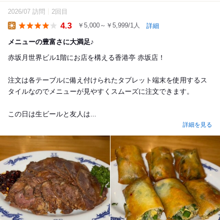
2026/07 訪問
2回目
4.3
￥5,000～￥5,999/1人
詳細
Lunch
メニューの豊富さに大満足♪
赤坂月世界ビル1階にお店を構える香港亭 赤坂店！
注文は各テーブルに備え付けられたタブレット端末を使用するス
タイルなのでメニューが見やすくスムーズに注文できます。
この日は生ビールと友人は...
詳細を見る