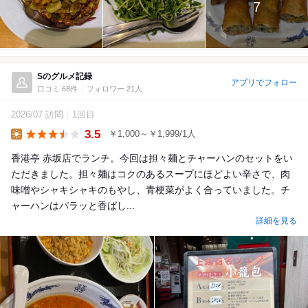
7
Sのグルメ記録
アプリでフォロー
口コミ 68件
フォロワー 21人
2026/07 訪問
1回目
3.5
￥1,000～￥1,999/1人
Lunch
香港亭 赤坂店でランチ。今回は担々麺とチャーハンのセットをい
ただきました。担々麺はコクのあるスープにほどよい辛さで、肉
味噌やシャキシャキのもやし、青梗菜がよく合っていました。チ
ャーハンはパラッと香ばし...
詳細を見る