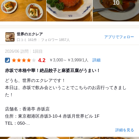
10
世界のエクレア
アプリでフォロー
口コミ 161件
フォロワー 1857人
2026/06 訪問
1回目
4.2
￥3,000～￥3,999/1人
詳細
Dinner
赤坂で本格中華！絶品餃子と麻婆豆腐がうまい！
どうも、世界のエクレアです！
本日は、赤坂で飲み会ということでこちらのお店行ってきまし
た！
店舗名：香港亭 赤坂店
住所：東京都港区赤坂3-10-4 赤坂月世界ビル 1F
TEL：050-...
詳細を見る