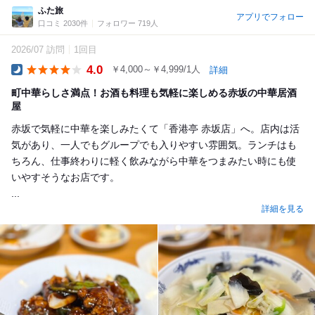
ふた旅
アプリでフォロー
口コミ 2030件
フォロワー 719人
2026/07 訪問
1回目
4.0
￥4,000～￥4,999/1人
詳細
Dinner
町中華らしさ満点！お酒も料理も気軽に楽しめる赤坂の中華居酒
屋
赤坂で気軽に中華を楽しみたくて「香港亭 赤坂店」へ。店内は活
気があり、一人でもグループでも入りやすい雰囲気。ランチはも
ちろん、仕事終わりに軽く飲みながら中華をつまみたい時にも使
いやすそうなお店です。
...
詳細を見る