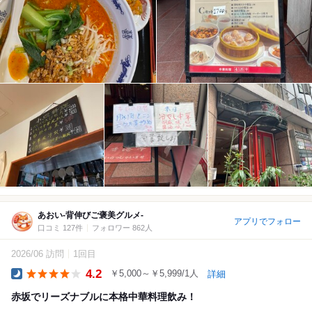
あおい-背伸びご褒美グルメ-
アプリでフォロー
口コミ 127件
フォロワー 862人
2026/06 訪問
1回目
4.2
￥5,000～￥5,999/1人
詳細
Dinner
赤坂でリーズナブルに本格中華料理飲み！