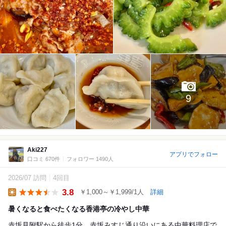
9
Aki227
アプリでフォロー
口コミ 670件
フォロワー 1490人
2026/07 訪問
4回目
3.8
￥1,000～￥1,999/1人
詳細
Lunch
暑くなると食べたくなる香港亭の冷やし中華
赤坂見附駅から徒歩1分、赤坂みすじ通り沿いにある中華料理店で