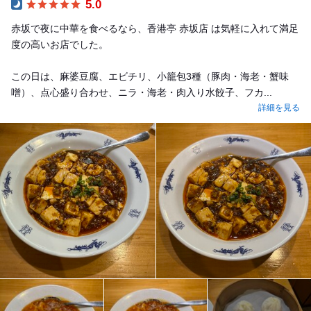
5.0
Dinner
赤坂で夜に中華を食べるなら、香港亭 赤坂店 は気軽に入れて満足
度の高いお店でした。
この日は、麻婆豆腐、エビチリ、小籠包3種（豚肉・海老・蟹味
噌）、点心盛り合わせ、ニラ・海老・肉入り水餃子、フカ...
詳細を見る