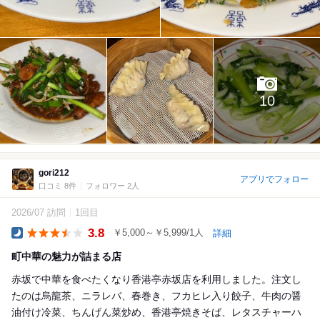
10
gori212
アプリでフォロー
口コミ 8件
フォロワー 2人
2026/07 訪問
1回目
3.8
￥5,000～￥5,999/1人
詳細
Dinner
町中華の魅力が詰まる店
赤坂で中華を食べたくなり香港亭赤坂店を利用しました。注文し
たのは烏龍茶、ニラレバ、春巻き、フカヒレ入り餃子、牛肉の醤
油付け冷菜、ちんげん菜炒め、香港亭焼きそば、レタスチャーハ