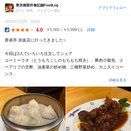
東京南部外食記録FoodLog
アプリでフォロー
口コミ 82件
フォロワー 98人
2026/07 訪問
1回目
4.0
￥5,000～￥5,999/1人
詳細
Dinner
香港亭 赤坂店に行ってきました✨
今回は2人でいろいろ注文してシェア️
ユーミーラオ（とうもろこしのもちもち焼き）、豚肉小籠包、ス
ペアリブの甘酢、油麦菜の炒め物、三種野菜炒め、カニ入りコー
ンス...
詳細を見る