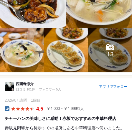
13
西園寺涼介
アプリでフォロー
口コミ 101件
フォロワー 5人
2026/07 訪問
1回目
4.5
￥4,000～￥4,999/1人
Dinner
チャーハンの美味しさに感動！赤坂でおすすめの中華料理店
赤坂見附駅から徒歩すぐの場所にある中華料理店へ伺いました。