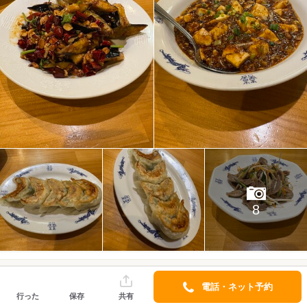
8
hotate3n
アプリでフォロー
電話・ネット予約
口コミ 90件
フォロワー 24人
行った
保存
共有