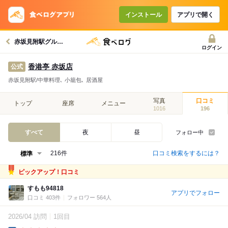
インストール
アプリで開く
赤坂見附駅グルメへ
ログイン
香港亭 赤坂店
公式
赤坂見附駅/中華料理､ 小籠包､ 居酒屋
写真
口コミ
トップ
座席
メニュー
1016
196
すべて
夜
昼
フォロー中
口コミ検索をするには？
216件
ピックアップ！口コミ
すもも94818
アプリでフォロー
口コミ 403件
フォロワー 564人
2026/04 訪問
1回目