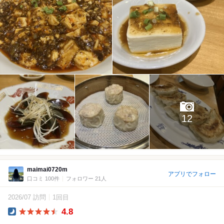
12
maimai0720m
アプリでフォロー
口コミ 100件
フォロワー 21人
2026/07 訪問
1回目
4.8
Dinner