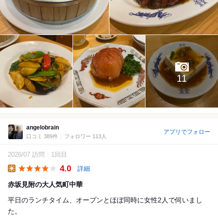
11
angelobrain
アプリでフォロー
口コミ 389件
フォロワー 113人
2026/07 訪問
1回目
4.0
詳細
Lunch
赤坂見附の大人気町中華
平日のランチタイム、オープンとほぼ同時に女性2人で伺いまし
た。