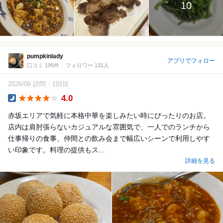
10
pumpkinlady
アプリでフォロー
口コミ 195件
フォロワー 131人
2026/06 訪問
1回目
4.0
Dinner
赤坂エリアで気軽に本格中華を楽しみたい時にぴったりのお店。
店内は肩肘張らないカジュアルな雰囲気で、一人でのランチから
仕事帰りの食事、仲間との飲み会まで幅広いシーンで利用しやす
い印象です。料理の提供もス...
詳細を見る