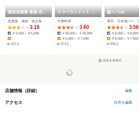
個室居酒屋 番屋 赤坂
トゥーランドット 臥
鮨 いつみ
店
龍居
居酒屋、海鮮、焼き鳥
中華料理
3.19
3.60
3.56
￥5,000～￥5,999
￥30,000～￥39,999
￥8,000～￥9,999
Dinner:
Dinner:
Dinner:
-
￥6,000～￥7,999
￥6,000～￥7,999
Lunch:
Lunch:
Lunch:
227人
473人
956人
広告を非表示
店舗情報（詳細）
編集
アクセス
住所を編集