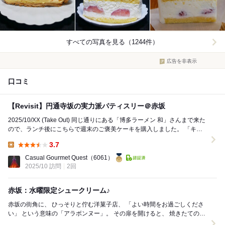
すべての写真を見る（1244件）
広告を非表示
口コミ
【Revisit】円通寺坂の実力派パティスリー＠赤坂
2025/10/XX (Take Out) 同じ通りにある「博多ラーメン 和」さんまで来た
ので、ランチ後にこちらで週末のご褒美ケーキを購入しました。 「キル
フェボン」出身の...
3.7
Lunch:
Casual Gourmet Quest
（6061）
2025/10 訪問
2回
赤坂：水曜限定シュークリーム♪
赤坂の街角に、 ひっそりと佇む洋菓子店、 「よい時間をお過ごしくださ
い」 という意味の「アラボンヌー」。 その扉を開けると、 焼きたてのタ
ルトや 焼き菓子の香りがふ...