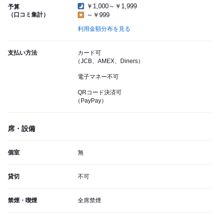
￥1,000～￥1,999
予算
（口コミ集計）
～￥999
利用金額分布を見る
支払い方法
カード可
（JCB、AMEX、Diners）
電子マネー不可
QRコード決済可
（PayPay）
席・設備
個室
無
貸切
不可
禁煙・喫煙
全席禁煙