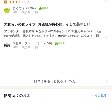
3.5
Lunch:
まめぞう
（9707）
2025/10 訪問
1回
大食らいの食ライフ: お値段が良心的、そして美味しい
アラボンヌー 赤坂本店 みなトクPAYのポイント20%還元キャンペーン店
のため訪問。 購入したのはこちら3点。 ■かぼちゃのぷりんタルト 580
円 かぼ...
大盛り・フォー・ミー
（556）
2025/10 訪問
1回
口コミをもっと見る（325人）
[PR] 近くのお店
もっと見る