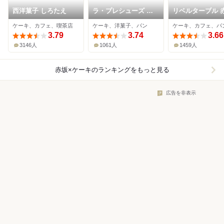
西洋菓子 しろたえ
ラ・プレシューズ 紀
リベルターブル 
尾井町店
店
ケーキ、カフェ、喫茶店
ケーキ、洋菓子、パン
ケーキ、カフェ、パ
3.79
3.74
3.66
3146人
1061人
1459人
赤坂×ケーキ
のランキングをもっと見る
広告を非表示