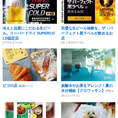
冷えと品質にこだわる生ビー
完璧な生ビール体験を。ザ・パ
ル。スーパードライ SUPERCO
ーフェクト黒ラベルが飲めるお
LD認定店
店
(アサヒビール)
(サッポロビール)
ビゴの店
炭酸水やお茶をアレンジ！夏の
(銀座/パン)
水分補給【クロワッサン】
PR(マ
ガジンハウス)