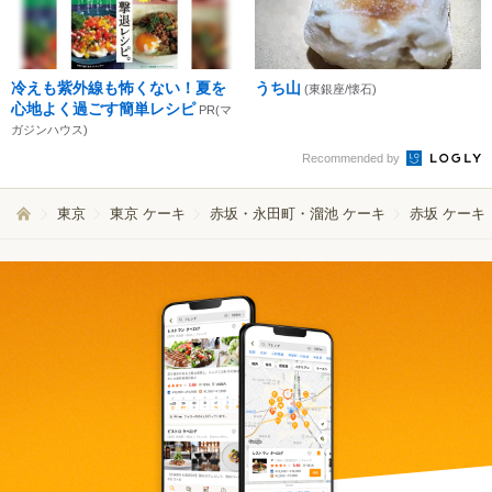
冷えも紫外線も怖くない！夏を
うち山
(東銀座/懐石)
心地よく過ごす簡単レシピ
PR(マ
ガジンハウス)
Recommended by
東京
東京 ケーキ
赤坂・永田町・溜池 ケーキ
赤坂 ケーキ