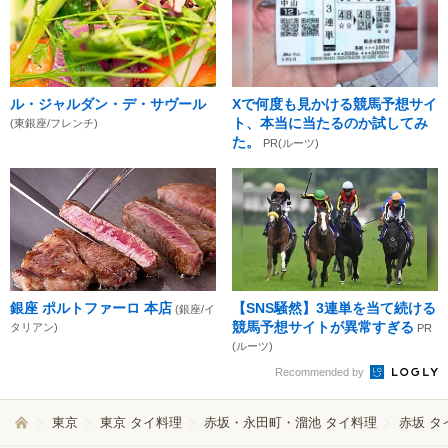
ル・ジャルダン・デ・サヴール
Xで何度も見かける競馬予想サイ
ト、本当に当たるのか試してみ
(東銀座/フレンチ)
た。
PR(ルーツ)
銀座 ポルトファーロ 本店
【SNS騒然】3連単を当て続ける
(銀座/イ
競馬予想サイトが異常すぎる
タリアン)
PR
(ルーツ)
Recommended by
東京
東京 タイ料理
赤坂・永田町・溜池 タイ料理
赤坂 タ