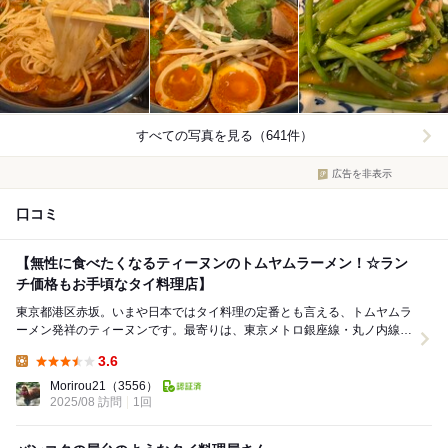
すべての写真を見る（641件）
広告を非表示
口コミ
【無性に食べたくなるティーヌンのトムヤムラーメン！☆ラン
チ価格もお手頃なタイ料理店】
東京都港区赤坂。いまや日本ではタイ料理の定番とも言える、トムヤムラ
ーメン発祥のティーヌンです。最寄りは、東京メトロ銀座線・丸ノ内線の
赤坂見附駅、東京メトロ千代田線の赤坂駅。賑やかな...
3.6
Lunch:
Morirou21
（3556）
2025/08 訪問
1回