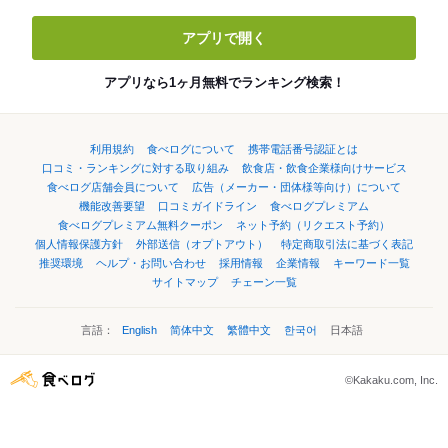
アプリで開く
アプリなら1ヶ月無料でランキング検索！
利用規約
食べログについて
携帯電話番号認証とは
口コミ・ランキングに対する取り組み
飲食店・飲食企業様向けサービス
食べログ店舗会員について
広告（メーカー・団体様等向け）について
機能改善要望
口コミガイドライン
食べログプレミアム
食べログプレミアム無料クーポン
ネット予約（リクエスト予約）
個人情報保護方針
外部送信（オプトアウト）
特定商取引法に基づく表記
推奨環境
ヘルプ・お問い合わせ
採用情報
企業情報
キーワード一覧
サイトマップ
チェーン一覧
言語：
English
简体中文
繁體中文
한국어
日本語
©Kakaku.com, Inc.