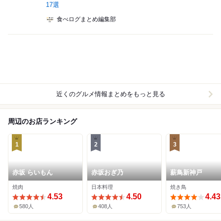
17選
食べログまとめ編集部
近くのグルメ情報まとめをもっと見る
周辺のお店ランキング
1
2
3
赤坂 らいもん
赤坂おぎ乃
薪鳥新神戸
焼肉
日本料理
焼き鳥
4.53
4.50
4.43
580人
408人
753人