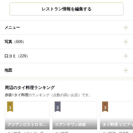
レストラン情報を編集する
メニュー
写真
（609）
口コミ
（229）
地図
周辺のタイ料理ランキング
赤坂
×
タイ料理
のランキング（点数の高いお店）です。
1
2
3
アジアンビストロ Dai
スアンサワン赤坂
タイ料理 ピピア
東京ガーデンテラス店
ンド 赤坂