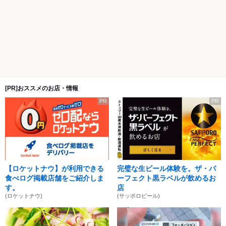
[PR]おススメのお店・情報
PR
PR
【ロケットナウ】が利用できる
完璧な生ビール体験を。ザ・パ
食べログ掲載店舗をご紹介しま
ーフェクト黒ラベルが飲めるお
す。
店
(ロケットナウ)
(サッポロビール)