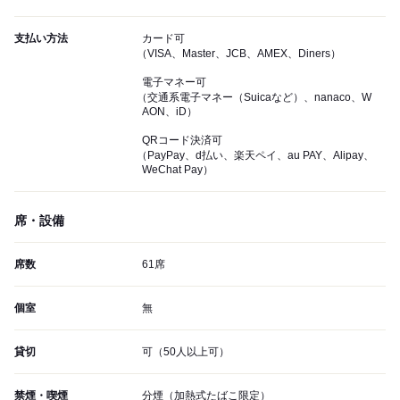
支払い方法
カード可
（VISA、Master、JCB、AMEX、Diners）
電子マネー可
（交通系電子マネー（Suicaなど）、nanaco、W
AON、iD）
QRコード決済可
（PayPay、d払い、楽天ペイ、au PAY、Alipay、
WeChat Pay）
席・設備
席数
61席
個室
無
貸切
可（50人以上可）
禁煙・喫煙
分煙（加熱式たばこ限定）