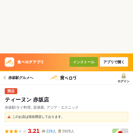
インストール
アプリで開く
赤坂駅グルメへ
ログイン
ティーヌン 赤坂店
赤坂駅/タイ料理､ 居酒屋､ アジア・エスニック
このお店は現在閉店しております。
3.21
229
人
5929
人