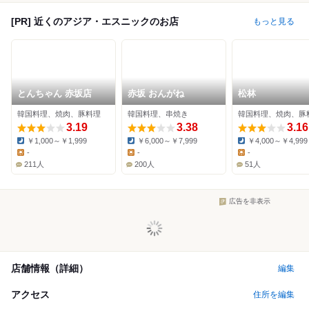
[PR] 近くのアジア・エスニックのお店
もっと見る
とんちゃん 赤坂店
赤坂 おんがね
松林
韓国料理、焼肉、豚料理
韓国料理、串焼き
韓国料理、焼肉、豚
3.19
3.38
3.16
￥1,000～￥1,999
￥6,000～￥7,999
￥4,000～￥4,999
Dinner:
Dinner:
Dinner:
-
-
-
Lunch:
Lunch:
Lunch:
211人
200人
51人
広告を非表示
店舗情報（詳細）
編集
アクセス
住所を編集