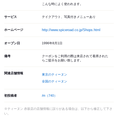
こんな時によく使われます。
サービス
テイクアウト、写真付きメニューあり
ホームページ
http://www.spiceroad.co.jp/Shops.html
オープン日
1996年8月1日
備考
クーポンをご利用の際は来店されて着席された
らご提示をお願い致します。
関連店舗情報
東京のティーヌン
全国のティーヌン
初投稿者
/m
（740）
※ティーヌン 赤坂店の店舗情報に誤りがある場合は、以下から修正して下さ
い。