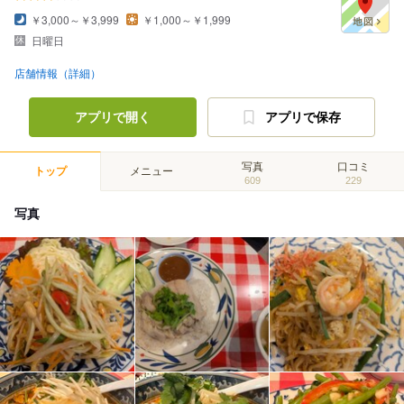
￥3,000～￥3,999
￥1,000～￥1,999
日曜日
店舗情報（詳細）
アプリで開く
アプリで保存
写真
口コミ
トップ
メニュー
609
229
写真