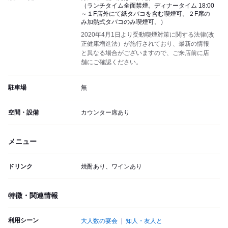
（ランチタイム全面禁煙。ディナータイム 18:00
～１F店外にて紙タバコを含む喫煙可。２F席の
み加熱式タバコのみ喫煙可。）
2020年4月1日より受動喫煙対策に関する法律(改
正健康増進法）が施行されており、最新の情報
と異なる場合がございますので、ご来店前に店
舗にご確認ください。
駐車場
無
空間・設備
カウンター席あり
メニュー
ドリンク
焼酎あり、ワインあり
特徴・関連情報
利用シーン
大人数の宴会
知人・友人と