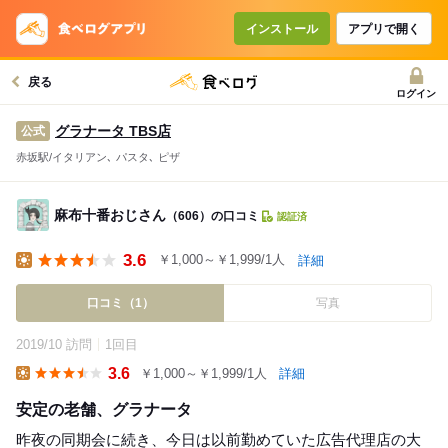
インストール
アプリで開く
戻る
ログイン
グラナータ TBS店
公式
赤坂駅/イタリアン､ パスタ､ ピザ
麻布十番おじさん
（606）の口コミ
認証済
3.6
￥1,000～￥1,999/1人
詳細
Lunch
口コミ（1）
写真
2019/10 訪問
1回目
3.6
￥1,000～￥1,999/1人
詳細
Lunch
安定の老舗、グラナータ
昨夜の同期会に続き、今日は以前勤めていた広告代理店の大