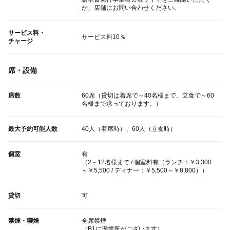
か、店舗にお問い合わせください。
サービス料・
サービス料10％
チャージ
席・設備
席数
60席（貸切は着席で～40名様まで、立食で～60
名様まで承っております。）
最大予約可能人数
40人（着席時）、60人（立食時）
個室
有
（2～12名様まで / 個室料有（ランチ：￥3,300
～￥5,500 / ディナー：￥5,500～￥8,800））
貸切
可
禁煙・喫煙
全席禁煙
（B1に喫煙所がございます）