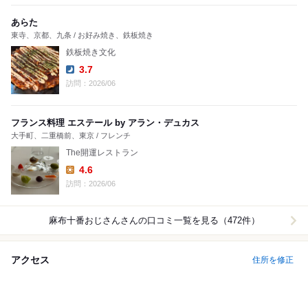
あらた
東寺、京都、九条 / お好み焼き、鉄板焼き
鉄板焼き文化
3.7
Dinner:
訪問：2026/06
フランス料理 エステール by アラン・デュカス
大手町、二重橋前、東京 / フレンチ
The開運レストラン
4.6
Lunch:
訪問：2026/06
麻布十番おじさん
さんの口コミ一覧を見る（472件）
アクセス
住所を修正