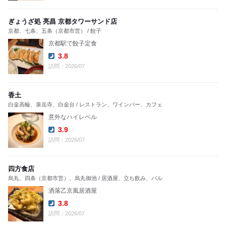
ぎょうざ処 亮昌 京都タワーサンド店
京都、七条、五条（京都市営） / 餃子
京都駅で餃子定食
3.8
Dinner:
訪問：2026/07
香土
白金高輪、泉岳寺、白金台 / レストラン、ワインバー、カフェ
意外なハイレベル
3.9
Dinner:
訪問：2026/07
四方食店
烏丸、四条（京都市営）、烏丸御池 / 居酒屋、立ち飲み、バル
洒落乙京風居酒屋
3.8
Dinner:
訪問：2026/07