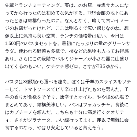
先輩とランチミーティング。実はこのお店、赤坂サカスにな
ってから行ったのは初めてな気がする。TBS会館の地下にあ
ったときは結構行ったのに。なんとなく、暗くて古いイメー
ジのお店だったけれど、ここは明るくで広い感じなのね、想
像以上に気持ち良い空間。ランチの価格帯は広い。今日は
1,500円のパスタセットを。最初にたっぷりの量のグリーンサ
ラダ。使われる野菜も多様で、柿などの果物も入ってお得感
あり。さらにこの段階でパルミジャーノが小さな器に山盛り
出てくるのもいい。ケチケチ感ゼロ。さすがTBSゆかり。
パスタは3種類から選べる趣向。ぼくは子羊のスライスをソテ
ーして、トマトソースでピリ辛に仕上げたものを選んだ。子
羊の香りが食欲をそそり、唐辛子とオイル、やや強めの塩で
まとめてあり、結構美味しい。パンはフォカッチャ。食後に
はカプチーノを頼んだ。こちらも十分に満足行くクオリテ
ィ。さすがグラナータ、いい線行ってます。赤坂で無難に会
食するのなら、やはり安定していると言えそう。