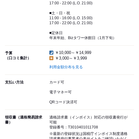
17:00 - 22:00 (L.O. 21:00)
■土・日・祝
11:00 - 16:00 (L.O. 15:00)
17:00 - 22:00 (L.O. 21:00)
■定休日
年末年始、Bizタワー休館日（1月下旬）
￥10,000～￥14,999
予算
（口コミ集計）
￥3,000～￥3,999
利用金額分布を見る
支払い方法
カード可
電子マネー可
QRコード決済可
領収書（適格簡易請求
適格請求書（インボイス）対応の領収書発行が
書）
可能
登録番号：T3010401011708
※最新の登録状況は国税庁インボイス制度適格
請求書発行事業者公表サイトをご確認いただく