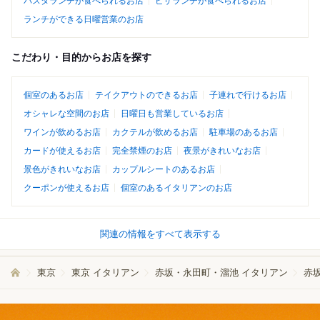
パスタランチが食べられるお店
ピザランチが食べられるお店
ランチができる日曜営業のお店
こだわり・目的からお店を探す
個室のあるお店
テイクアウトのできるお店
子連れで行けるお店
オシャレな空間のお店
日曜日も営業しているお店
ワインが飲めるお店
カクテルが飲めるお店
駐車場のあるお店
カードが使えるお店
完全禁煙のお店
夜景がきれいなお店
景色がきれいなお店
カップルシートのあるお店
クーポンが使えるお店
個室のあるイタリアンのお店
関連の情報をすべて表示する
東京
東京 イタリアン
赤坂・永田町・溜池 イタリアン
赤