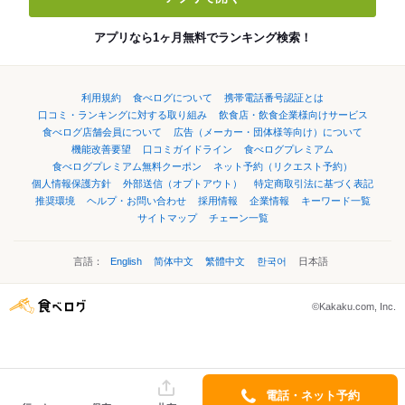
アプリなら1ヶ月無料でランキング検索！
利用規約
食べログについて
携帯電話番号認証とは
口コミ・ランキングに対する取り組み
飲食店・飲食企業様向けサービス
食べログ店舗会員について
広告（メーカー・団体様等向け）について
機能改善要望
口コミガイドライン
食べログプレミアム
食べログプレミアム無料クーポン
ネット予約（リクエスト予約）
個人情報保護方針
外部送信（オプトアウト）
特定商取引法に基づく表記
推奨環境
ヘルプ・お問い合わせ
採用情報
企業情報
キーワード一覧
サイトマップ
チェーン一覧
言語：
English
简体中文
繁體中文
한국어
日本語
©Kakaku.com, Inc.
電話・ネット予約