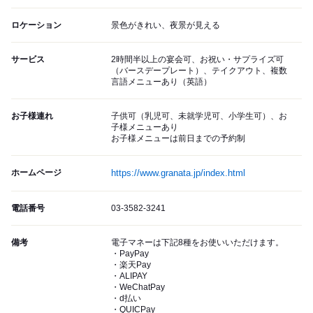
ロケーション
景色がきれい、夜景が見える
サービス
2時間半以上の宴会可、お祝い・サプライズ可
（バースデープレート）、テイクアウト、複数
言語メニューあり（英語）
お子様連れ
子供可（乳児可、未就学児可、小学生可）、お
子様メニューあり
お子様メニューは前日までの予約制
ホームページ
https://www.granata.jp/index.html
電話番号
03-3582-3241
備考
電子マネーは下記8種をお使いいただけます。
・PayPay
・楽天Pay
・ALIPAY
・WeChatPay
・d払い
・QUICPay