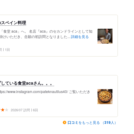
のスペイン料理
「食堂 aca」へ。 名店『aca』のセカンドラインとして知
けいただき、念願の初訪問となりました...
詳細を見る
問
1回
している食堂acaさん。。。
https://www.instagram.com/pateknautilus40/ ご覧いただき
2026/07 訪問
6回
口コミ
をもっと見る （
319
人）