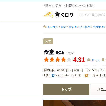
食堂 aca（アカ） - 神谷町（スペイン料理）
食べログ
食べログ
東京
東京 スペイン料理
六本木 ス
公式
食堂 aca
（アカ）
4.31
319
人
最寄り駅：
神谷町駅
[
東京
]
ジャンル：
スペ
予算：
定休日：
￥20,000～￥29,999
-
トップ
メニ