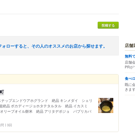
投稿する
店舗
フォローすると、その人のオススメのお店から探せます。
無料
店舗
PRが
食べ
既に
きま
谷町
江スナップエンドウアホグランド 絶品 キンメダイ シェリ
超絶品 ボカディージョホタテタルタル 絶品 イカスミ
クオリーブオイル餅米 絶品 アリタデポジョ パプリカパ
 訪問
3回