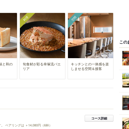
料理
空間
この
味と和の
旬食材が彩る幸塚流パエ
キッチンとの一体感を楽
リア
しませる空間＆接客
コース詳細
ペアリングは ＋14,080円（6杯）