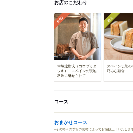
お店のこだわり
料理人
料理
幸塚達樹氏（コウヅカタ
スペイン伝統の
ツキ）―スペインの現地
巧みな融合
料理に魅せられて
コース
おまかせコース
※その時々の季節の食材によってお値段上下いたします。 