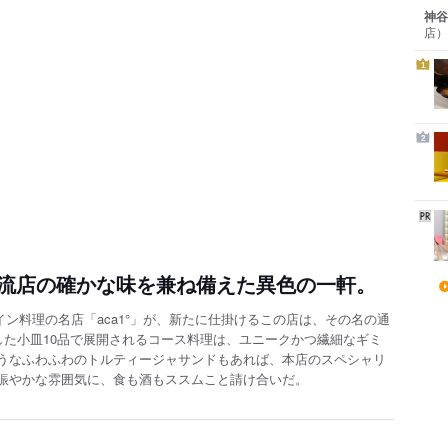
神谷
店）
1
2
流店の確かな味を兼ね備えた異色の一軒。
イン料理の名店「aca1°」が、新たに仕掛けるこの店は、その名の通
した小皿10品で展開されるコース料理は、ユニークかつ繊細なギミ
うなふわふわのトルティージャサンドもあれば、本店のスペシャリ
賑やかな雰囲気に、食も酒もススムこと請け合いだ。