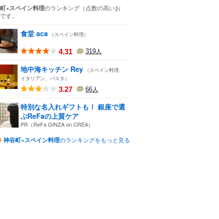
町×スペイン料理
のランキング
（点数の高いお
です。
食堂 aca
（スペイン料理）
4.31
319
人
地中海キッチン Rey
（スペイン料理、
イタリアン、パスタ）
3.27
66
人
特別な名入れギフトも！ 銀座で選
ぶReFaの上質ケア
PR（ReFa GINZA on CREA）
神谷町×スペイン料理
のランキングをもっと見る