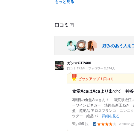
もっと見る
口コミ
？
好みのあう人を
ガンマGTP400
口コミ 742件
フォロワー 2,674人
ピックアップ！口コミ
食堂AcaはAcaより出でて 神
3回目の食堂Acaさん！！ 滋賀県近
ーワインビネガー 淡路島新玉ねぎ 
煮 超絶品 アロスブランコ ニンニ
ウダー 絶品 パ...
詳細を見る
2026/05
？
495