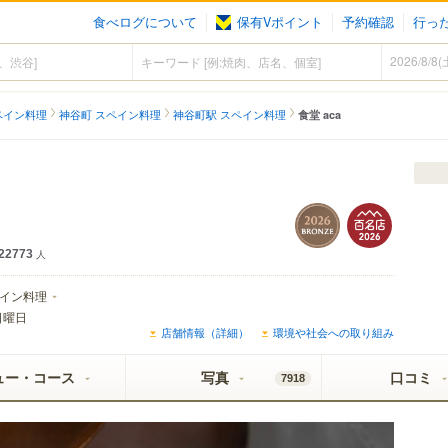
食べログについて
保有Vポイント
予約確認
行っ
ペイン料理
神谷町 スペイン料理
神谷町駅 スペイン料理
食堂 aca
22773
人
イン料理
日曜日
店舗情報（詳細）
環境や社会への取り組み
ュー・コース
写真
口コミ
7918