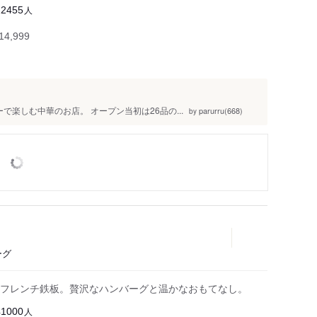
人
22455
4,999
楽しむ中華のお店。 オープン当初は26品の...
parurru(668)
by
ーグ
フレンチ鉄板。贅沢なハンバーグと温かなおもてなし。
人
41000