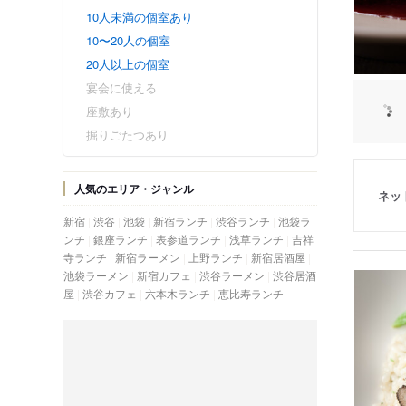
10人未満の個室あり
10〜20人の個室
20人以上の個室
宴会に使える
座敷あり
掘りごたつあり
人気のエリア・ジャンル
ネッ
新宿
渋谷
池袋
新宿ランチ
渋谷ランチ
池袋ラ
ンチ
銀座ランチ
表参道ランチ
浅草ランチ
吉祥
寺ランチ
新宿ラーメン
上野ランチ
新宿居酒屋
池袋ラーメン
新宿カフェ
渋谷ラーメン
渋谷居酒
屋
渋谷カフェ
六本木ランチ
恵比寿ランチ