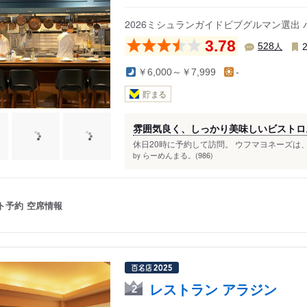
2026ミシュランガイドビブグルマン選出
3.78
人
528
￥6,000～￥7,999
-
貯まる
雰囲気良く、しっかり美味しいビストロ
休日20時に予約して訪問。 ウフマヨネーズは、
らーめんまる。(986)
by
ト予約
空席情報
レストラン アラジン
2