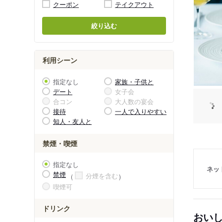
クーポン
テイクアウト
絞り込む
利用シーン
指定なし
家族・子供と
デート
女子会
合コン
大人数の宴会
接待
一人で入りやすい
知人・友人と
禁煙・喫煙
指定なし
ネッ
禁煙
分煙を含む
喫煙可
ドリンク
おい