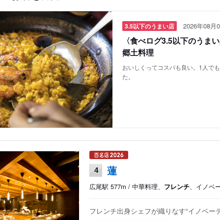
2026年08月0
3.5以下のうまい店
〈食べログ3.5以下のうま
郷土料理
おいしくってコスパも良い。1人で
た。
蓮
4
広尾駅 577m / 中華料理、
フレンチ
、イノベ
フレンチ出身シェフが織りなす“イノベーテ