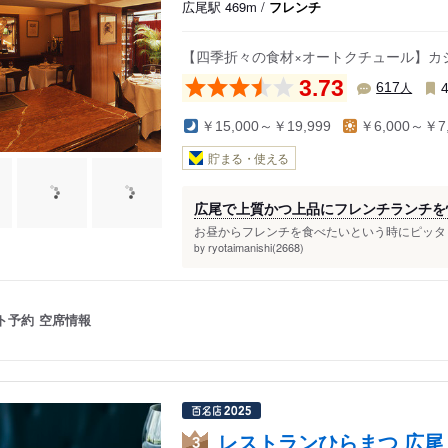
広尾駅 469m /
フレンチ
【四季折々の食材×オートクチュール】カ
3.73
人
617
￥15,000～￥19,999
￥6,000～￥7,
貯まる・使える
広尾で上質かつ上品にフレンチランチを
お昼からフレンチを食べたいという時にピッタリ
ryotaimanishi(2668)
by
ト予約
空席情報
レストランひらまつ 広尾
3