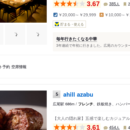
3.67
人
385
￥20,000～￥29,999
￥10,000～￥1
貯まる・使える
毎年行きたくなる中華
3年連続で年初に行きました。広尾のカウンターで
ト予約
空席情報
ahill azabu
5
広尾駅 686m /
フレンチ
、鉄板焼き、ハンバ
【大人の隠れ家】五感で楽しむカジュアル
3.61
人
454