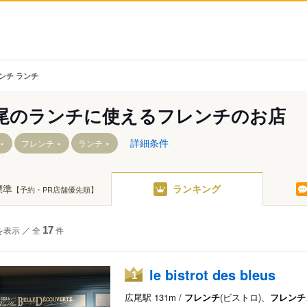
ンチ ランチ
尾のランチに使えるフレンチのお店
詳細条件
フレンチ
ランチ
標準
ランキング
【予約・PR店舗優先順】
を表示
／
全
17
件
le bistrot des bleus
1
広尾駅 131m /
フレンチ
(ビストロ)、
フレンチ