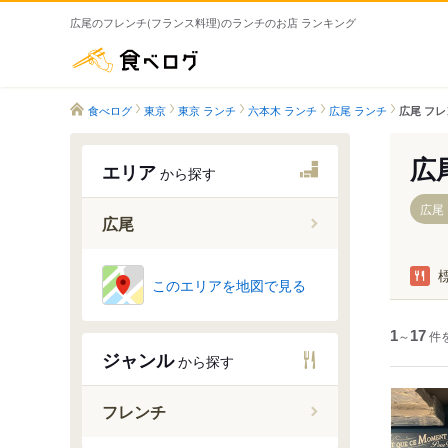
広尾のフレンチ(フランス料理)のランチのお店 ランキング
食べログ
食べログ
東京
東京 ランチ
六本木 ランチ
広尾 ランチ
広尾 フレ
広
エリア
から探す
広尾
広尾
広尾駅
このエリアを地図で見る
1
～
17
件
ジャンル
から探す
フレンチ