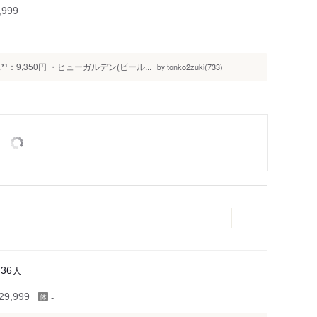
999
9,350円 ・ヒューガルデン(ビール...
tonko2zuki(733)
by
人
436
-
9,999