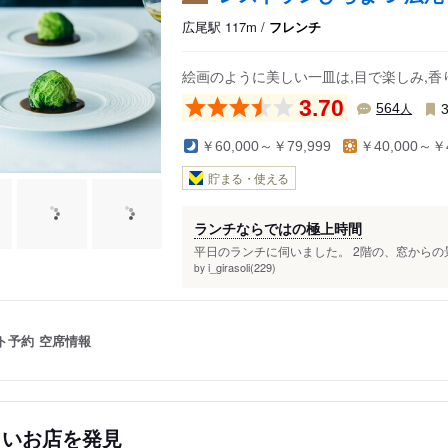
広尾駅 117m /
フレンチ
絵画のように美しい一皿は,目で楽しみ,香
3.70
人
564
￥60,000～￥79,999
￥40,000～￥4
貯まる・使える
ランチならではの極上時間
平日のランチに伺いました。 2階の、窓からの
i_girasoli(229)
by
ト予約
空席情報
しいお店を発見