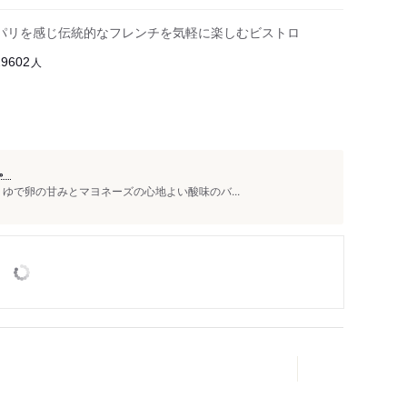
 パリを感じ伝統的なフレンチを気軽に楽しむビストロ
人
29602
。
ゆで卵の甘みとマヨネーズの心地よい酸味のバ...