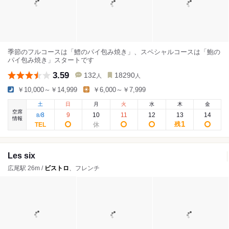
季節のフルコースは「鱧のパイ包み焼き」、スペシャルコースは「鮑の
パイ包み焼き」スタートです
3.59
132
18290
人
人
￥10,000～￥14,999
￥6,000～￥7,999
土
日
月
火
水
木
金
空席
8
9
10
11
12
13
14
8
/
情報
1
残
Les six
広尾駅 26m /
ビストロ
、フレンチ