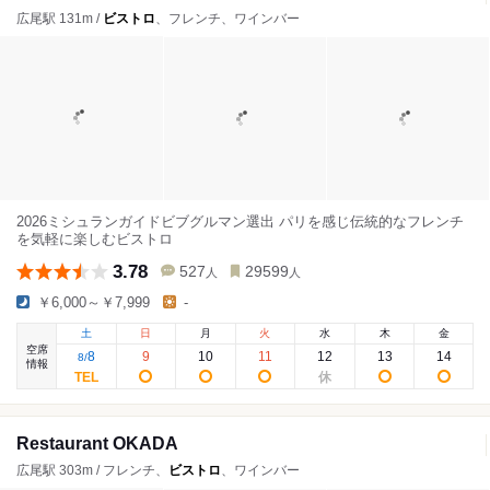
広尾駅 131m /
ビストロ
、フレンチ、ワインバー
2026ミシュランガイドビブグルマン選出 パリを感じ伝統的なフレンチ
を気軽に楽しむビストロ
3.78
527
29599
人
人
￥6,000～￥7,999
-
土
日
月
火
水
木
金
空席
8
9
10
11
12
13
14
8
/
情報
Restaurant OKADA
広尾駅 303m / フレンチ、
ビストロ
、ワインバー