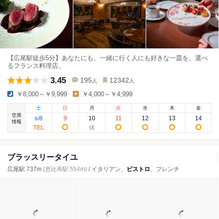
【広尾駅徒歩5分】あなたにも、一緒に行く人にも好きな一皿を。選べ
るフランス料理店。
3.45
195
12342
人
人
￥8,000～￥9,999
￥4,000～￥4,999
土
日
月
火
水
木
金
空席
8
9
10
11
12
13
14
8
/
情報
ブラッスリータイユ
広尾駅 737m
(恵比寿駅 554m)
/ イタリアン、
ビストロ
、フレンチ