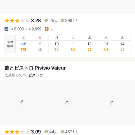
3.28
25
3994
人
人
￥8,000～￥9,999
-
土
日
月
火
水
木
金
空席
8
9
10
11
12
13
14
8
/
情報
鮨とビストロ Pistwo Valeur
広尾駅 640m /
ビストロ
3.09
44
4871
人
人