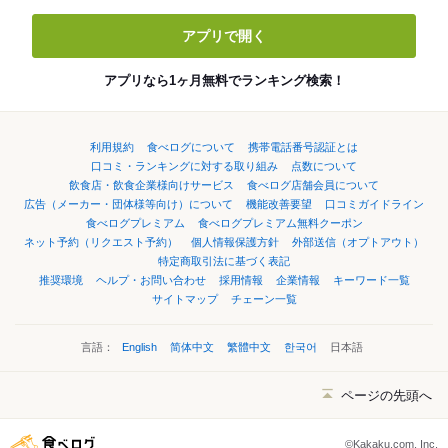
アプリで開く
アプリなら1ヶ月無料でランキング検索！
利用規約
食べログについて
携帯電話番号認証とは
口コミ・ランキングに対する取り組み
点数について
飲食店・飲食企業様向けサービス
食べログ店舗会員について
広告（メーカー・団体様等向け）について
機能改善要望
口コミガイドライン
食べログプレミアム
食べログプレミアム無料クーポン
ネット予約（リクエスト予約）
個人情報保護方針
外部送信（オプトアウト）
特定商取引法に基づく表記
推奨環境
ヘルプ・お問い合わせ
採用情報
企業情報
キーワード一覧
サイトマップ
チェーン一覧
言語：
English
简体中文
繁體中文
한국어
日本語
ページの先頭へ
©Kakaku.com, Inc.