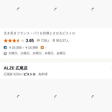
古き良きフランス・パリを彷彿とさせるビストロ
3.65
738
95137
人
人
￥10,000～￥14,999
-
月曜日、火曜日、水曜日、木曜日、金曜日
ALZE 広尾店
広尾駅 625m /
ビストロ
、鳥料理