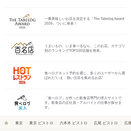
一番美味しいお店を決定する「The Tabelog Award
2026」ついに発表！
うまいもの、いま食べるなら、このお店。カテゴリ
別のランキングTOP100店舗を発表。
食べログネット予約を通じ、多くのユーザーから選
ばれた"いま、熱い注目を集めるお店"
「食べログ」が作った飲食店専門の求人サイトで
す。飲食店の正社員・アルバイトの仕事が探せま
す。
東京
東京 ビストロ
六本木 ビストロ
広尾 ビストロ
広