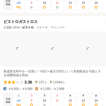
空席
8
9
10
11
12
13
14
8
/
情報
ビストロガストロス
広尾駅 283m /
ビストロ
、ステーキ、ワインバー
熟成黒毛和牛を一頭買い！60日〜最大150日という長期熟成を可能とす
る発酵熟成を熟知
3.36
157
11064
人
人
￥8,000～￥9,999
￥2,000～￥2,999
土
日
月
火
水
木
金
空席
8
9
10
11
12
13
14
8
/
情報