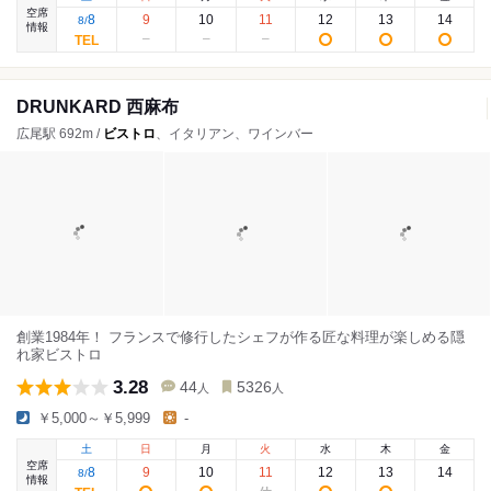
空席
8
9
10
11
12
13
14
8
/
情報
DRUNKARD 西麻布
広尾駅 692m /
ビストロ
、イタリアン、ワインバー
創業1984年！ フランスで修行したシェフが作る匠な料理が楽しめる隠
れ家ビストロ
3.28
44
5326
人
人
￥5,000～￥5,999
-
土
日
月
火
水
木
金
空席
8
9
10
11
12
13
14
8
/
情報