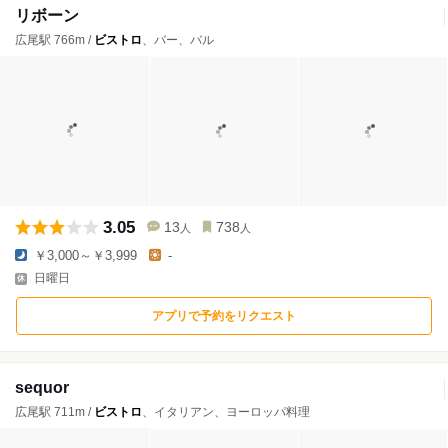
リボーン
広尾駅 766m /
ビストロ
、バー、バル
3.05
13
738
人
人
￥3,000～￥3,999
-
日曜日
アプリで予約をリクエスト
sequor
広尾駅 711m /
ビストロ
、イタリアン、ヨーロッパ料理