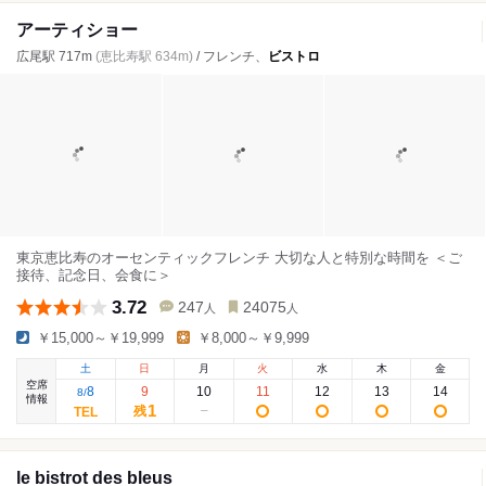
アーティショー
広尾駅 717m
(恵比寿駅 634m)
/ フレンチ、
ビストロ
東京恵比寿のオーセンティックフレンチ 大切な人と特別な時間を ＜ご
接待、記念日、会食に＞
3.72
247
24075
人
人
￥15,000～￥19,999
￥8,000～￥9,999
土
日
月
火
水
木
金
空席
8
9
10
11
12
13
14
8
/
情報
1
残
le bistrot des bleus