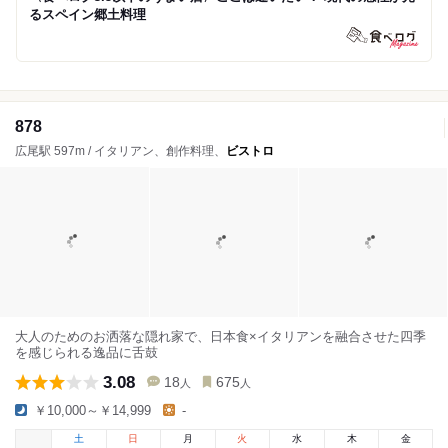
るスペイン郷土料理
878
広尾駅 597m / イタリアン、創作料理、
ビストロ
大人のためのお洒落な隠れ家で、日本食×イタリアンを融合させた四季
を感じられる逸品に舌鼓
3.08
18
675
人
人
￥10,000～￥14,999
-
土
日
月
火
水
木
金