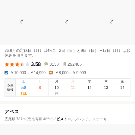
26.8月の定休日（月）以外に、2日（日）と9日（日）〜17日（月）はお
休みを頂きます。
3.58
313
25248
人
人
￥10,000～￥14,999
￥8,000～￥9,999
土
日
月
火
水
木
金
空席
8
9
10
11
12
13
14
8
/
情報
アベス
広尾駅 787m
(恵比寿駅 485m)
/
ビストロ
、フレンチ、ステーキ