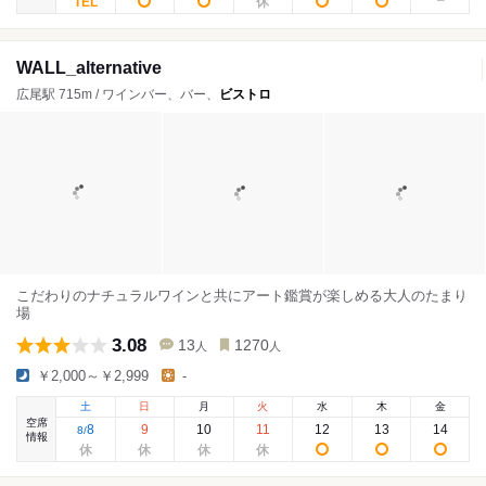
WALL_alternative
広尾駅 715m / ワインバー、バー、
ビストロ
こだわりのナチュラルワインと共にアート鑑賞が楽しめる大人のたまり
場
3.08
13
1270
人
人
￥2,000～￥2,999
-
土
日
月
火
水
木
金
空席
8
9
10
11
12
13
14
8
/
情報