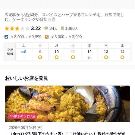
広尾駅から徒歩3分。スパイスとハーブ香るフレンチを、日常で楽し
む。ケータリングや貸切も◎
3.22
34
1880
人
人
￥8,000～￥9,999
￥3,000～￥3,999
土
日
月
火
水
木
金
空席
8
9
10
11
12
13
14
8
/
情報
おいしいお店を発見
3.5以下のうまい店
2026年08月04日(火)
〈食べログ3.5以下のうまい店〉ここは通いたい！ 現代の感性が光