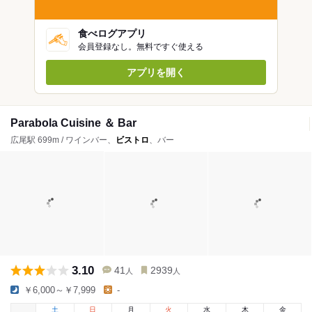
食べログアプリ
会員登録なし。無料ですぐ使える
アプリを開く
Parabola Cuisine ＆ Bar
広尾駅 699m / ワインバー、
ビストロ
、バー
3.10
41
2939
人
人
￥6,000～￥7,999
-
土
日
月
火
水
木
金