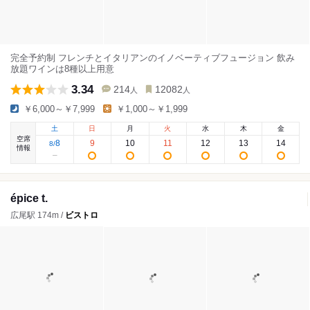
完全予約制 フレンチとイタリアンのイノベーティブフュージョン 飲み
放題ワインは8種以上用意
3.34
214
12082
人
人
￥6,000～￥7,999
￥1,000～￥1,999
土
日
月
火
水
木
金
空席
8
9
10
11
12
13
14
8
/
情報
épice t.
広尾駅 174m /
ビストロ