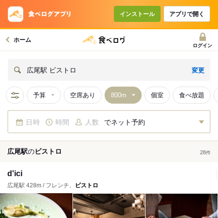
インストール
アプリで開く
ホーム
ログイン
変更
広尾駅 ビストロ
予算
空席あり
個室
食べ放題
日時
時間
人数
でネット予約
広尾駅
の
ビストロ
28
件
d'ici
広尾駅 428m / フレンチ、
ビストロ