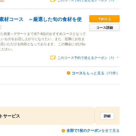
税込)
素材コース ～厳選した旬の食材を使
予約する
コース詳細
た前菜～デザートまで全7~8品のおすすめコースとなって
しいものをお召し上がりになりたい、また、近隣にお住ま
店いただける内容となっております。 この機会にぜひSu
みください。
このコース予約で使えるクーポン（1）
コース
をもっと見る（11件）
ートサービス
詳細
全部で1枚のクーポン
を全て見る