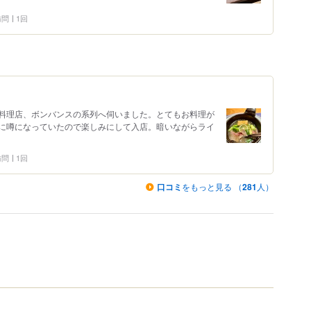
 訪問
1回
料理店、ボンバンスの系列へ伺いました。とてもお料理が
に噂になっていたので楽しみにして入店。暗いながらライ
 訪問
1回
口コミ
をもっと見る （
281
人）
）