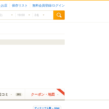
たお店
保存リスト
無料会員登録/ログイン
口コミ
クーポン・地図
281
ディナーで人数 × 50pt