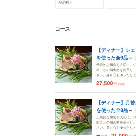
品の数々
コース
【ディナー】シェ
を使った全9品～
伝統的な和食を大切に、
節ごとの旬食材を使用し
さい。身も心もゆったり
27,500
円
(税込)
【ディナー】月替
を使った全8品～
伝統的な和食を大切に、
節ごとの旬食材を使用し
さい。身も心もゆったり
21,000