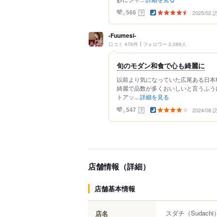
2025/02
？
566
-Fuumesi-
口コミ 476件
フォロワー 2,089人
旬のモダン和食で心も綺麗に
以前より気になっていた広尾ある日本
綺麗で品数が多くおいしいと言うふう
トアッ...
詳細を見る
2024/08
？
547
店舗情報（詳細）
店舗基本情報
スダチ
（Sudachi
店名