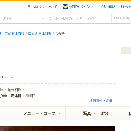
食べログについて
保有Vポイント
予約確認
行っ
理
広尾 日本料理
広尾駅 日本料理
スダチ
21539
人
理
創作料理
定休日：
月曜日
,999
店舗情報（詳細）
メニュー・コース
写真
2731