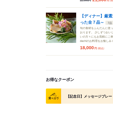
22,000円
円
(
【ディナー】厳選
った全７品～
7品
旬の食材をふんだんに使っ
おります。 少しずつおい
いの方々にもお気軽にご来
dachiのお料理をお愉し
18,000
円
(税込)
お得なクーポン
クーポン
【記念日】メッセージプレ