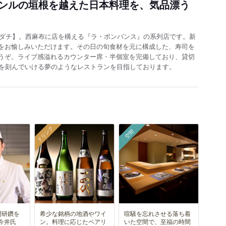
ンルの垣根を越えた日本料理を、気品漂う
スダチ】。西麻布に店を構える『ラ・ボンバンス』の系列店です。新
をお愉しみいただけます。その日の旬食材を元に構成した、寿司を
うぞ。ライブ感溢れるカウンター席・半個室を完備しており、貸切
間を刻んでいける夢のようなレストランを目指しております。
ドリンク
空間
間研鑽を
希少な銘柄の地酒やワイ
喧騒を忘れさせる落ち着
今井氏
ン。料理に応じたペアリ
いた空間で、至福の時間