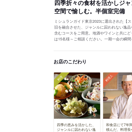
四季折々の食材を活かしジャ
空間で愉しむ。半個室完備
ミシュランガイド東京2023に選出された【
旧を融合させた、ジャンルに囚われない逸品
含むコースをご用意。地酒やワインと共にど
は15名様～ご相談ください。一期一会の瞬
お店のこだわり
料理人
料理
四季の恵みを活かした、
和食店にて7年
ジャンルに囚われない逸
積んだ、料理長