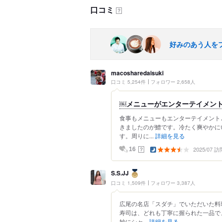
口コミ
？
好みのあう人を
macosharedaisuki
口コミ 5,254件
フォロワー 2,658人
￼メニューがエンターテイメン
食事もメニューもエンターテイメント
きましたのが鱧です。冷たく爽やかに
す。周りに...
詳細を見る
2025/07 訪
？
16
S.S.JJ
口コミ 1,509件
フォロワー 3,387人
広尾の名店「スダチ」でいただいた料
寿司は、どれも丁寧に握られた一品で
妙にシャ...
詳細を見る