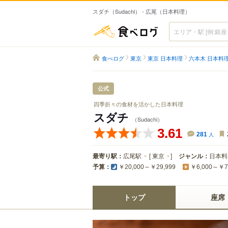
スダチ（Sudachi） - 広尾（日本料理）
食べログ
食べログ
東京
東京 日本料理
六本木 日本料
公式
四季折々の食材を活かした日本料理
スダチ
（Sudachi）
3.61
281
人
最寄り駅：
広尾駅
[
東京
]
ジャンル：
日本料
予算：
￥20,000～￥29,999
￥6,000～￥7
トップ
座席