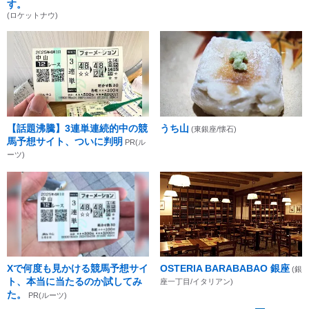
す。
(ロケットナウ)
【話題沸騰】3連単連続的中の競
うち山
(東銀座/懐石)
馬予想サイト、ついに判明
PR(ル
ーツ)
Xで何度も見かける競馬予想サイ
OSTERIA BARABABAO 銀座
(銀
ト、本当に当たるのか試してみ
座一丁目/イタリアン)
た。
PR(ルーツ)