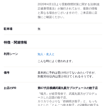
2020年4月1日より受動喫煙対策に関する法律(改
正健康増進法）が施行されており、最新の情報
と異なる場合がございますので、ご来店前に店
舗にご確認ください。
駐車場
無
特徴・関連情報
利用シーン
知人・友人と
こんな時によく使われます。
備考
基本的に予約は受け付けてないみたいですが、
到着30分以内は受け付けてくれるそうです。
お店のPR
第67代目横綱武蔵丸親方プロデュースの餃子店
『蟻月』が経営母体で、武蔵丸親方がプロデュ
ースした話題の餃子店。
カリカリ小ぶりな「鉄鍋焼き餃子」と、もっち
りとした「とんこつ炊き餃子」の2種類の餃子を