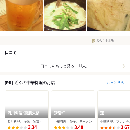
広告を非表示
口コミ
口コミをもっと見る（11人）
[PR] 近くの中華料理のお店
もっと見る
四川料理･薬膳火鍋 花
鶏龍軒
蓮
椒庭 広尾本店
四川料理、火鍋、飲茶・点心
中華料理、餃子、ラーメン
3.34
3.40
3.67