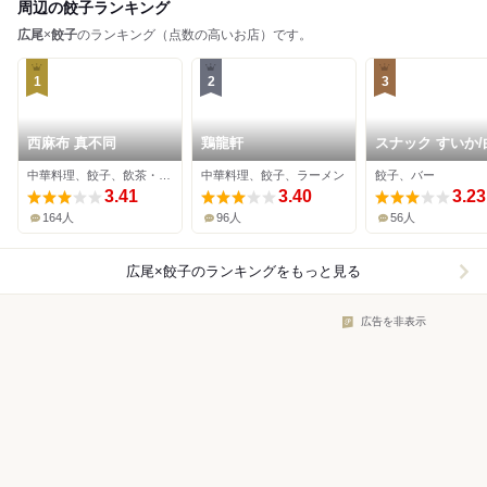
周辺の餃子ランキング
広尾
×
餃子
のランキング（点数の高いお店）です。
1
2
3
西麻布 真不同
鶏龍軒
スナック すいか/
餃子
中華料理、餃子、飲茶・点心
中華料理、餃子、ラーメン
餃子、バー
3.41
3.40
3.23
164人
96人
56人
広尾×餃子
のランキングをもっと見る
広告を非表示