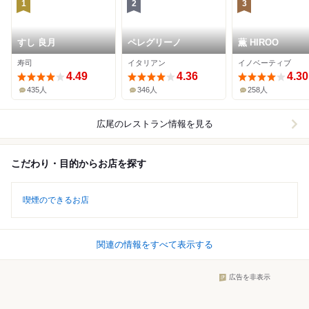
1
2
3
すし 良月
ペレグリーノ
薫 HIROO
寿司
イタリアン
イノベーティブ
4.49
4.36
4.30
435人
346人
258人
広尾
のレストラン情報を見る
こだわり・目的からお店を探す
喫煙のできるお店
関連の情報をすべて表示する
広告を非表示