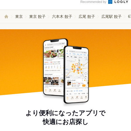
Recommended by
東京
東京 餃子
六本木 餃子
広尾 餃子
広尾駅 餃子
より便利になったアプリで
快適にお店探し