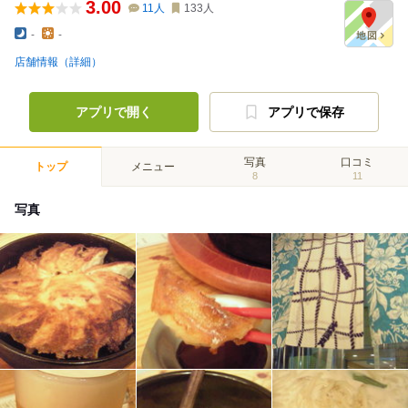
3.00
11
人
133
人
-
-
店舗情報（詳細）
アプリで開く
アプリで保存
写真
口コミ
トップ
メニュー
8
11
写真