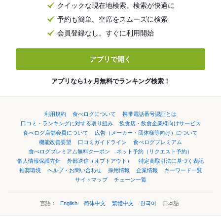
クイックな現在地検索。検索が快適に
予約も簡単。空席をスムーズに検索
会員登録なし。すぐに利用開始
アプリで開く
アプリなら1ヶ月無料でランキング検索！
利用規約
食べログについて
携帯電話番号認証とは
口コミ・ランキングに対する取り組み
飲食店・飲食企業様向けサービス
食べログ店舗会員について
広告（メーカー・団体様等向け）について
機能改善要望
口コミガイドライン
食べログプレミアム
食べログプレミアム無料クーポン
ネット予約（リクエスト予約）
個人情報保護方針
外部送信（オプトアウト）
特定商取引法に基づく表記
推奨環境
ヘルプ・お問い合わせ
採用情報
企業情報
キーワード一覧
サイトマップ
チェーン一覧
言語：
English
简体中文
繁體中文
한국어
日本語