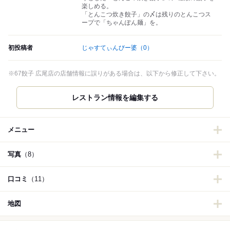
楽しめる。
「とんこつ炊き餃子」の〆は残りのとんこつス
ープで「ちゃんぽん麺」を。
初投稿者
じゃすてぃんびー婆
（0）
※67餃子 広尾店の店舗情報に誤りがある場合は、以下から修正して下さい。
レストラン情報を編集する
メニュー
写真
（8）
口コミ
（11）
地図