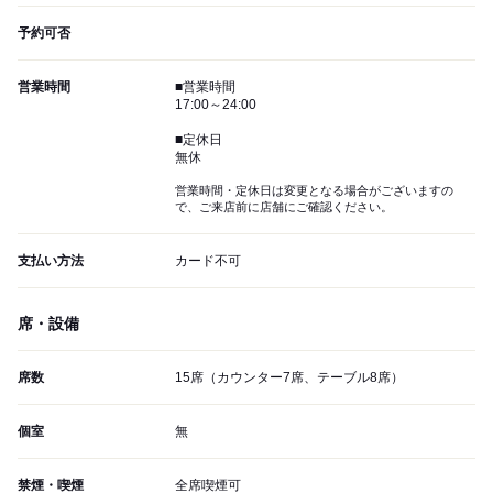
予約可否
営業時間
■営業時間
17:00～24:00
■定休日
無休
営業時間・定休日は変更となる場合がございますの
で、ご来店前に店舗にご確認ください。
支払い方法
カード不可
席・設備
席数
15席（カウンター7席、テーブル8席）
個室
無
禁煙・喫煙
全席喫煙可