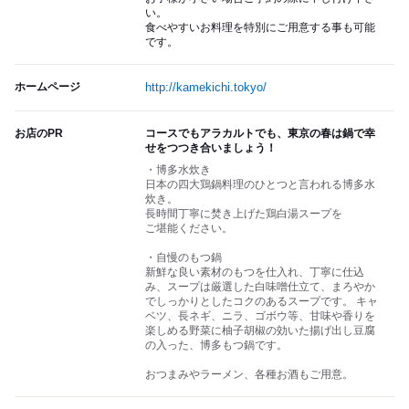
い。
食べやすいお料理を特別にご用意する事も可能
です。
ホームページ
http://kamekichi.tokyo/
お店のPR
コースでもアラカルトでも、東京の春は鍋で幸
せをつつき合いましょう！
・博多水炊き
日本の四大鶏鍋料理のひとつと言われる博多水
炊き。
長時間丁寧に焚き上げた鶏白湯スープを
ご堪能ください。
・自慢のもつ鍋
新鮮な良い素材のもつを仕入れ、丁寧に仕込
み、スープは厳選した白味噌仕立て、まろやか
でしっかりとしたコクのあるスープです。 キャ
ベツ、長ネギ、ニラ、ゴボウ等、甘味や香りを
楽しめる野菜に柚子胡椒の効いた揚げ出し豆腐
の入った、博多もつ鍋です。
おつまみやラーメン、各種お酒もご用意。