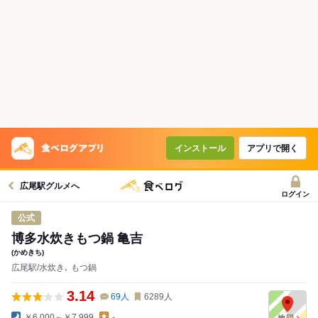
インストール
アプリで開く
広尾駅グルメへ
ログイン
公式
博多水炊きもつ鍋 亀吉
(かめきち)
広尾駅/水炊き､ もつ鍋
3.14
69
人
6289
人
￥6,000～￥7,999
-