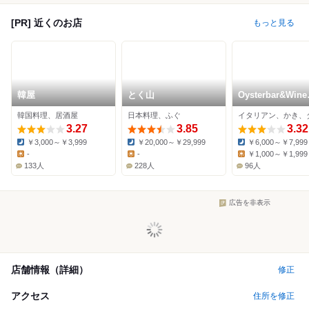
[PR] 近くのお店
もっと見る
韓屋
とく山
Oysterbar&Wine
BELON 広尾店
韓国料理、居酒屋
日本料理、ふぐ
3.27
3.85
3.32
￥3,000～￥3,999
￥20,000～￥29,999
￥6,000～￥7,999
Dinner:
Dinner:
Dinner:
-
-
￥1,000～￥1,999
Lunch:
Lunch:
Lunch:
133人
228人
96人
広告を非表示
店舗情報（詳細）
修正
アクセス
住所を修正