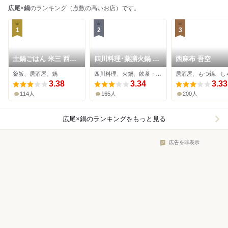
広尾
×
鍋
のランキング（点数の高いお店）です。
1
2
3
土鍋ごはん 米三 西麻
四川料理･薬膳火鍋 花
西麻布 吾空
布
椒庭 広尾本店
釜飯、居酒屋、鍋
四川料理、火鍋、飲茶・点心
3.38
3.34
3.33
114人
165人
200人
広尾×鍋
のランキングをもっと見る
広告を非表示