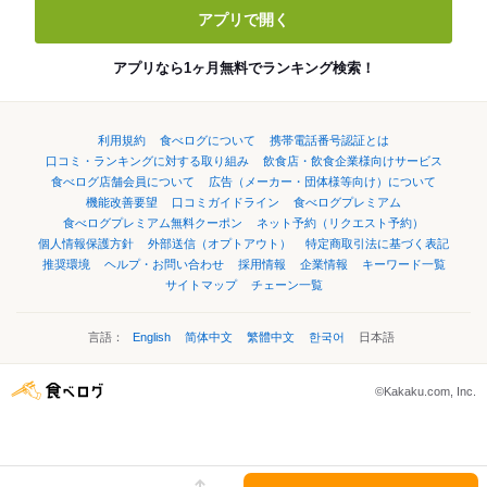
アプリで開く
アプリなら1ヶ月無料でランキング検索！
利用規約
食べログについて
携帯電話番号認証とは
口コミ・ランキングに対する取り組み
飲食店・飲食企業様向けサービス
食べログ店舗会員について
広告（メーカー・団体様等向け）について
機能改善要望
口コミガイドライン
食べログプレミアム
食べログプレミアム無料クーポン
ネット予約（リクエスト予約）
個人情報保護方針
外部送信（オプトアウト）
特定商取引法に基づく表記
推奨環境
ヘルプ・お問い合わせ
採用情報
企業情報
キーワード一覧
サイトマップ
チェーン一覧
言語：
English
简体中文
繁體中文
한국어
日本語
©Kakaku.com, Inc.