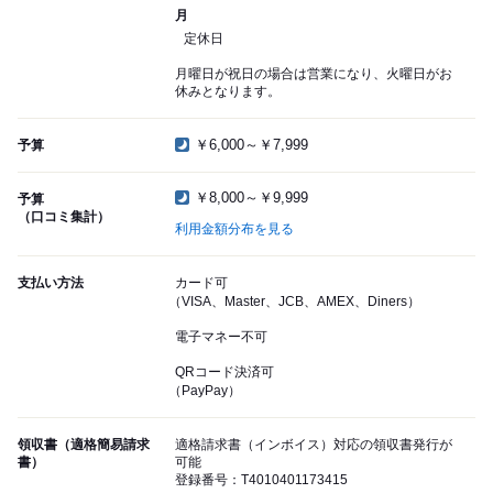
月
定休日
月曜日が祝日の場合は営業になり、火曜日がお
休みとなります。
￥6,000～￥7,999
予算
￥8,000～￥9,999
予算
（口コミ集計）
利用金額分布を見る
支払い方法
カード可
（VISA、Master、JCB、AMEX、Diners）
電子マネー不可
QRコード決済可
（PayPay）
領収書（適格簡易請求
適格請求書（インボイス）対応の領収書発行が
書）
可能
登録番号：T4010401173415