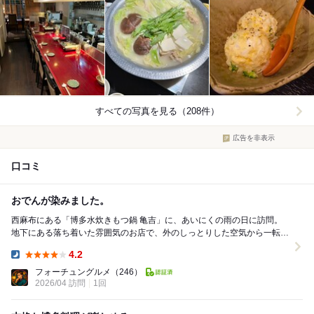
すべての写真を見る（208件）
広告を非表示
口コミ
おでんが染みました。
西麻布にある「博多水炊きもつ鍋 亀吉」に、あいにくの雨の日に訪問。
地下にある落ち着いた雰囲気のお店で、外のしっとりした空気から一転、
店内は温かみのある照明と木のテーブルでほっとする...
4.2
Dinner:
フォーチュングルメ
（246）
2026/04 訪問
1回