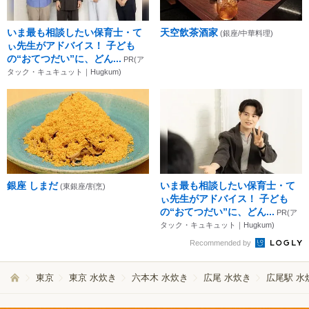
いま最も相談したい保育士・て
天空飲茶酒家
(銀座/中華料理)
ぃ先生がアドバイス！ 子ども
の“おてつだい”に、どん...
PR(ア
タック・キュキュット｜Hugkum)
銀座 しまだ
いま最も相談したい保育士・て
(東銀座/割烹)
ぃ先生がアドバイス！ 子ども
の“おてつだい”に、どん...
PR(ア
タック・キュキュット｜Hugkum)
Recommended by
東京
東京 水炊き
六本木 水炊き
広尾 水炊き
広尾駅 水