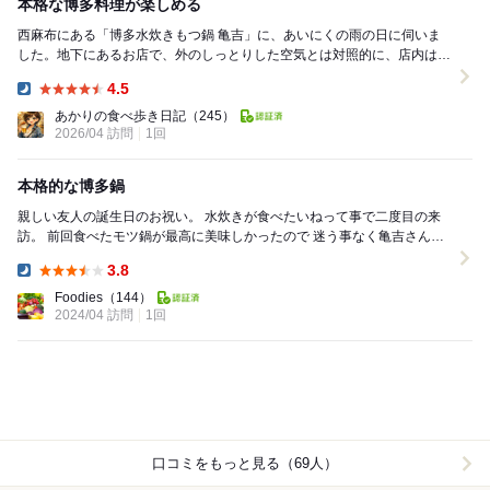
本格な博多料理が楽しめる
西麻布にある「博多水炊きもつ鍋 亀吉」に、あいにくの雨の日に伺いま
した。地下にあるお店で、外のしっとりした空気とは対照的に、店内はあ
たたかみのある照明と木のテーブルが印象的で、ほっ...
4.5
Dinner:
あかりの食べ歩き日記
（245）
2026/04 訪問
1回
本格的な博多鍋
親しい友人の誕生日のお祝い。 水炊きが食べたいねって事で二度目の来
訪。 前回食べたモツ鍋が最高に美味しかったので 迷う事なく亀吉さんに
決定。 単品料理も色々揃っているの...
3.8
Dinner:
Foodies
（144）
2024/04 訪問
1回
口コミをもっと見る（69人）