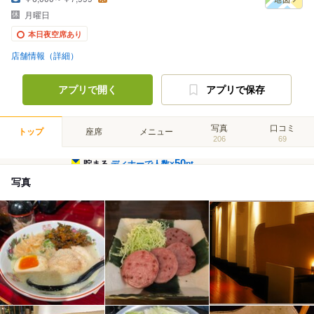
月曜日
本日夜空席あり
店舗情報（詳細）
アプリで開く
アプリで保存
写真
口コミ
トップ
座席
メニュー
206
69
50
貯まる
ディナーで人数×
pt
写真